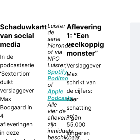
Luister
Schaduwkant
Aflevering
de
van social
1: “Een
serie
media
veelkoppig
hieronder
of via
monster”
In de
NPO
podcastserie
Luister,
Verslaggever
Spotify
,
‘Sextortion’
Max
Podimo
duikt
schrikt van
of
verslaggever
de cijfers:
Apple
Podcasts
.
Max
naar
Alle
Boogaard in
schatting
vier de
4
zo'n
afleveringen
afleveringen
zijn
55.000
inmiddels
in deze
jongeren
beschikbaar.