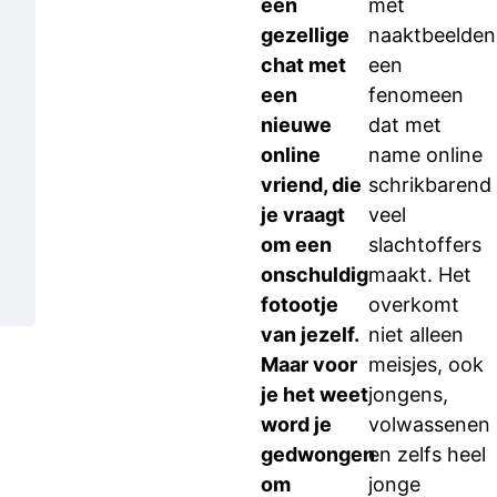
een
met
gezellige
naaktbeelden
chat met
een
een
fenomeen
nieuwe
dat met
online
name online
vriend, die
schrikbarend
je vraagt
veel
om een
slachtoffers
onschuldig
maakt. Het
fotootje
overkomt
van jezelf.
niet alleen
Maar voor
meisjes, ook
je het weet
jongens,
word je
volwassenen
gedwongen
en zelfs heel
om
jonge