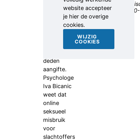
van meer
telefonis
website accepteer
dan 150
op 0800-
je hier de overige
0113.
meisjes
cookies.
materiaal
had.
WIJZIG
COOKIES
Tweeëntwintig
van hen
deden
aangifte.
Psychologe
Iva Bicanic
weet dat
online
seksueel
misbruik
voor
slachtoffers