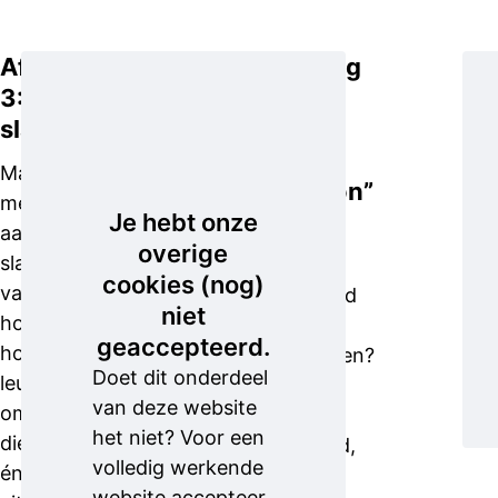
Aflevering
Aflevering
3: “De
4:
slachtoffers”
“Eerste
hulp bij
Max spreekt
sextortion”
met een
Je hebt onze
aantal
Wat kun je
overige
slachtoffers
doen als je
cookies (nog)
van ‘Lars’. Hij
gechanteerd
niet
hoort van elk
wordt met
geaccepteerd.
hoe het eerst
naaktbeelden?
Doet dit onderdeel
leuke contact
Max gaat
van deze website
omsloeg, de
langs bij
het niet? Voor een
dieptepunten
Helpwanted,
volledig werkende
én hoe het
waar je
website accepteer