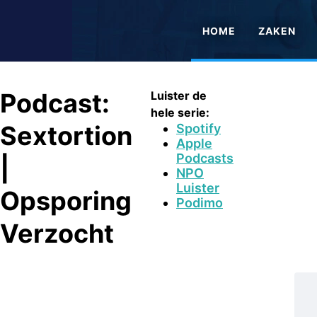
HOME
ZAKEN
Podcast:
Luister de
hele serie:
Sextortion
Spotify
Apple
Podcasts
|
NPO
Luister
Opsporing
Podimo
Verzocht