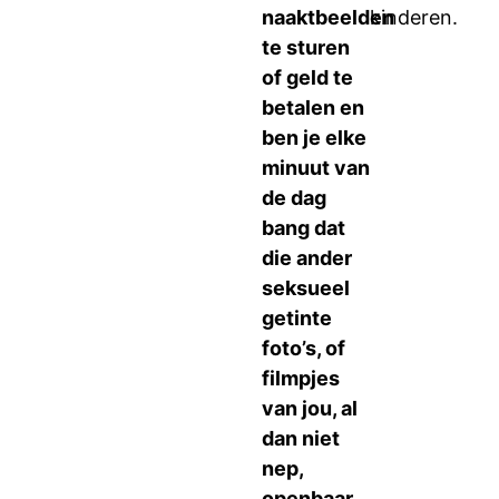
naaktbeelden
kinderen.
te sturen
of geld te
betalen en
ben je elke
minuut van
de dag
bang dat
die ander
seksueel
getinte
foto’s, of
filmpjes
van jou, al
dan niet
nep,
openbaar