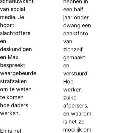
schaduwkant
hebben in
van social
een half
media. Je
jaar onder
hoort
dwang een
slachtoffers
naaktfoto
en
van
deskundigen
zichzelf
en Max
gemaakt
bespreekt
en
waargebeurde
verstuurd.
strafzaken
Hoe
om te weten
werken
te komen
zulke
hoe daders
afpersers,
werken.
en waarom
is het zo
moeilijk om
En is het