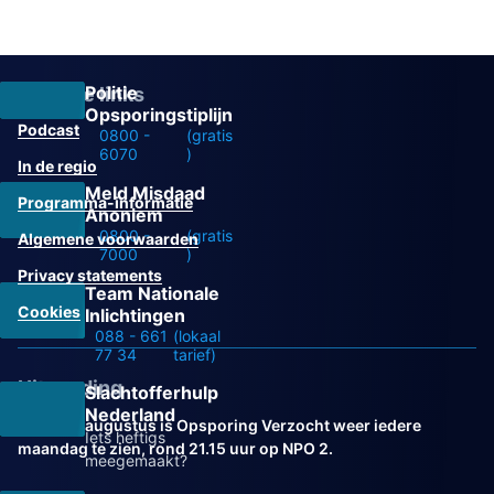
Politie
Overige links
Opsporingstiplijn
Podcast
0800 -
(gratis
6070
)
In de regio
Meld Misdaad
Programma-informatie
Anoniem
0800 -
(gratis
Algemene voorwaarden
7000
)
Privacy statements
Team Nationale
Cookies
Inlichtingen
088 - 661
(lokaal
77 34
tarief)
Uitzending
Slachtofferhulp
Nederland
Vanaf 31 augustus is Opsporing Verzocht weer iedere
Iets heftigs
maandag te zien, rond 21.15 uur op NPO 2.
meegemaakt?