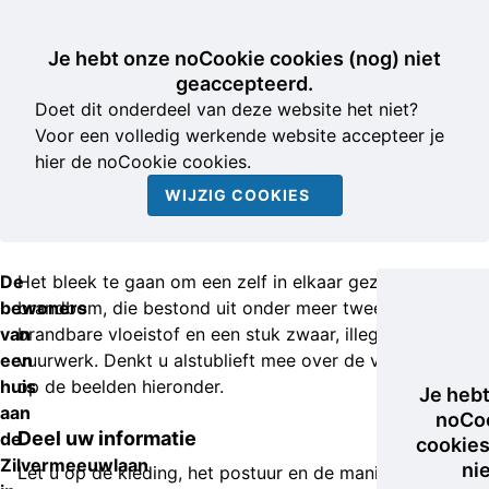
Je hebt onze noCookie cookies (nog) niet
geaccepteerd.
Doet dit onderdeel van deze website het niet?
Voor een volledig werkende website accepteer je
hier de noCookie cookies.
WIJZIG COOKIES
De
Het bleek te gaan om een zelf in elkaar gezette
bewoners
brandbom, die bestond uit onder meer twee flessen
van
brandbare vloeistof en een stuk zwaar, illegaal
een
vuurwerk. Denkt u alstublieft mee over de verdachten
huis
op de beelden hieronder.
Je heb
aan
noCo
Deel uw informatie
de
cookies
Zilvermeeuwlaan
ni
Let u op de kleding, het postuur en de manier van