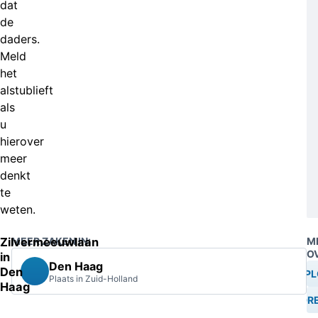
dat
de
daders.
Meld
het
alstublieft
als
u
hierover
meer
denkt
te
weten.
Zilvermeeuwlaan
MEER ZAKEN IN:
M
O
in
Den Haag
Den
EXPL
Plaats in Zuid-Holland
Haag
BEDRE