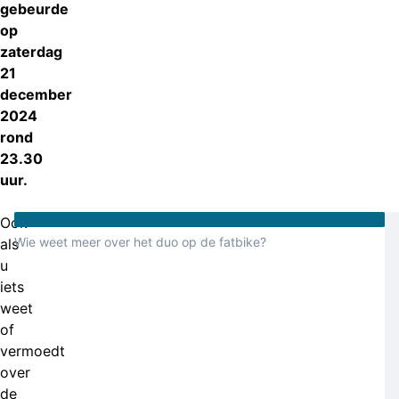
gebeurde
op
zaterdag
21
december
2024
rond
23.30
uur.
Ook
Wie weet meer over het duo op de fatbike?
als
u
iets
weet
of
vermoedt
over
de