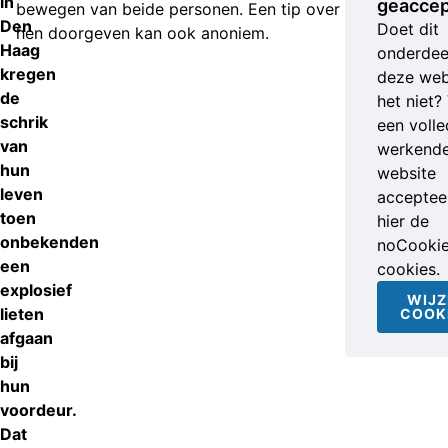
in
geaccep
bewegen van beide personen. Een tip over (een van)
Den
Doet dit
hen doorgeven kan ook anoniem.
Haag
onderdee
kregen
deze web
de
het niet?
schrik
een volle
van
werkend
hun
website
leven
accepteer
toen
hier de
onbekenden
noCooki
een
cookies.
explosief
WIJZ
lieten
COOK
afgaan
bij
hun
voordeur.
Dat