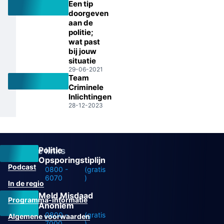
Een tip
doorgeven
aan de
politie;
wat past
bij jouw
situatie
29-06-2021
Team
Criminele
Inlichtingen
28-12-2023
Politie
Overige links
Opsporingstiplijn
Podcast
0800 -
(gratis
6070
)
In de regio
Meld Misdaad
Programma-informatie
Anoniem
0800 -
(gratis
Algemene voorwaarden
7000
)