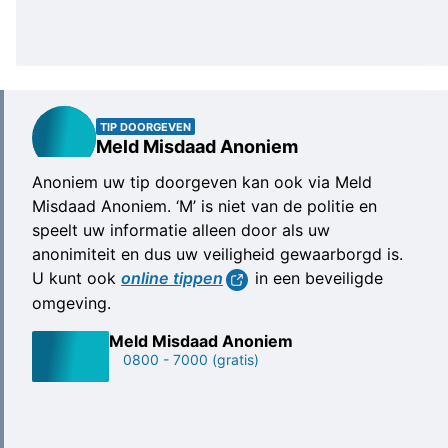
‘Ik
TIP DOORGEVEN
meld
Meld Misdaad Anoniem
mezelf’
Anoniem uw tip doorgeven kan ook via Meld
U
Misdaad Anoniem. ‘M’ is niet van de politie en
kunt
speelt uw informatie alleen door als uw
uzelf
anonimiteit en dus uw veiligheid gewaarborgd is.
ook
U kunt ook
online tippen
in een beveiligde
als
omgeving.
dader
melden,
Meld Misdaad Anoniem
0800 - 7000
(gratis)
bijvoorbeeld
als
u
te