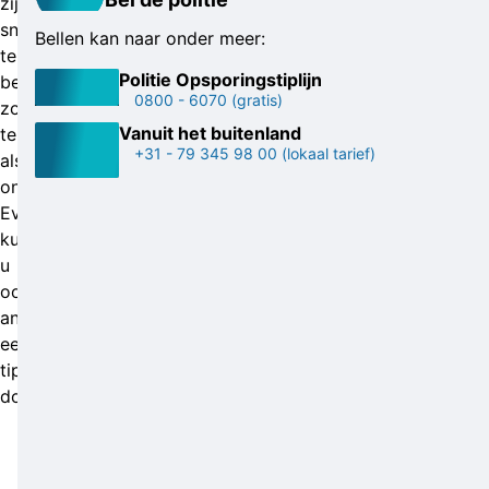
zijn
snel
Bellen kan naar onder meer:
te
Politie Opsporingstiplijn
bereiken;
0800 - 6070
(gratis)
zowel
Vanuit het buitenland
telefonisch
+31 - 79 345 98 00
(lokaal tarief)
als
online.
Eventueel
kunt
u
ook
anoniem
een
tip
doorgeven.