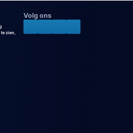
Volg ons
g
te zien,