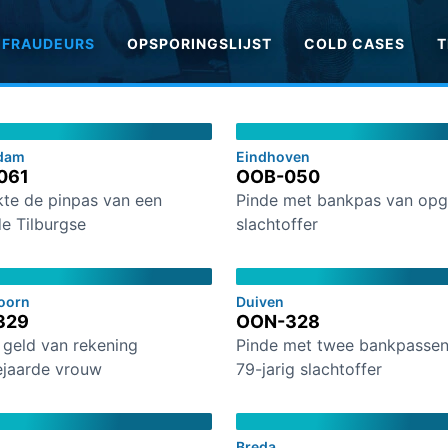
FRAUDEURS
OPSPORINGSLIJST
COLD CASES
T
dam
Eindhoven
061
OOB-050
kte de pinpas van een
Pinde met bankpas van opg
e Tilburgse
slachtoffer
oorn
Duiven
329
OON-328
 geld van rekening
Pinde met twee bankpassen
jaarde vrouw
79-jarig slachtoffer
Breda