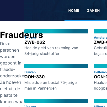
HOME
ZAKEN
Fraudeurs
Tilburg
Amster
ZWB-062
ZWB-
Deze
Haalde geld van rekening van
Gebrui
personen
84-jarig slachtoffer
bejaard
worden
gezocht in
fraude-
Duiven
Hellend
onderzoeken.
OON-330
OON-
Ze hoeven
Misleidde en bestal 75-jarige
Haalde
man in Pannerden
hoogbe
niet uit de
plaats te
komen waar
Venray
Nijkerk