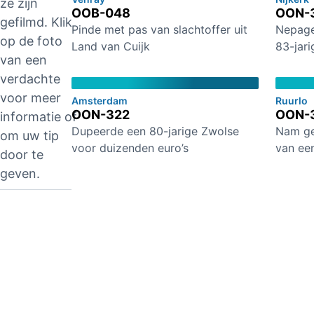
ze zijn
OOB-048
OON-
gefilmd. Klik
Pinde met pas van slachtoffer uit
Nepage
op de foto
Land van Cuijk
83-jari
van een
verdachte
voor meer
Amsterdam
Ruurlo
OON-322
OON-
informatie of
Dupeerde een 80-jarige Zwolse
Nam ge
om uw tip
voor duizenden euro’s
van een
door te
geven.