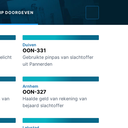
IP DOORGEVEN
Duiven
OON-331
elicht
Gebruikte pinpas van slachtoffer
uit Pannerden
Arnhem
OON-327
 van
Haalde geld van rekening van
bejaard slachtoffer
Lelystad