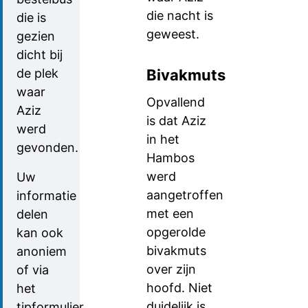
die nacht is
die is
geweest.
gezien
dicht bij
de plek
Bivakmuts
waar
Opvallend
Aziz
is dat Aziz
werd
in het
gevonden.
Hambos
werd
Uw
aangetroffen
informatie
met een
delen
opgerolde
kan ook
bivakmuts
anoniem
over zijn
of via
hoofd. Niet
het
duidelijk is
tipformulier.