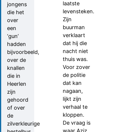
laatste
jongens
levensteken.
die het
Zijn
over
buurman
een
verklaart
‘gun’
dat hij die
hadden
nacht niet
bijvoorbeeld,
thuis was.
over de
Voor zover
knallen
de politie
die in
dat kan
Heerlen
nagaan,
zijn
lijkt zijn
gehoord
verhaal te
of over
kloppen.
de
De vraag is
zilverkleurige
waar Aziz
bestelbus