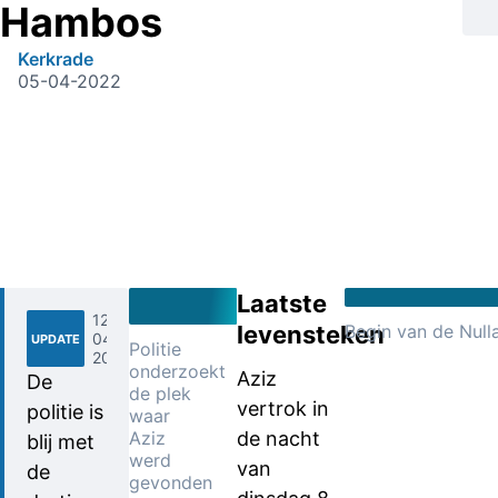
Hambos
Kerkrade
05-04-2022
Laatste
12-
levensteken
Begin van de Null
04-
UPDATE
Politie
2022
onderzoekt
Aziz
De
de plek
vertrok in
politie is
waar
Aziz
de nacht
blij met
werd
van
de
gevonden