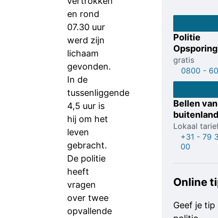
vertrokken
en rond
07.30 uur
Politie
werd zijn
Opsporings
lichaam
gratis
gevonden.
0800 - 6
In de
tussenliggende
Bellen van
4,5 uur is
buitenlan
hij om het
Lokaal tarie
leven
+31 - 79 
gebracht.
00
De politie
heeft
Online t
vragen
over twee
Geef je tip
opvallende