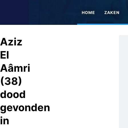
HOME
ZAKEN
Aziz
El
Aâmri
(38)
dood
gevonden
in