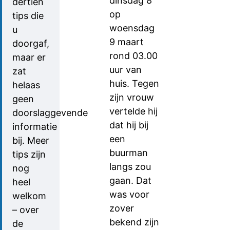
dinsdag 8
dertien
op
tips die
woensdag
u
9 maart
doorgaf,
rond 03.00
maar er
uur van
zat
huis. Tegen
helaas
zijn vrouw
geen
vertelde hij
doorslaggevende
dat hij bij
informatie
een
bij. Meer
buurman
tips zijn
langs zou
nog
gaan. Dat
heel
was voor
welkom
zover
– over
bekend zijn
de