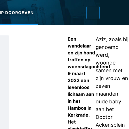
IP DOORGEVEN
Een
Aziz, zoals hij
wandelaar
genoemd
en zijn hond
werd,
troffen op
woonde
woensdagochtend
samen met
9 maart
zijn vrouw en
2022 een
zeven
levenloos
maanden
lichaam aan
in het
oude baby
Hambos in
aan het
Kerkrade.
Doctor
Het
Ackensplein
slachtoffer