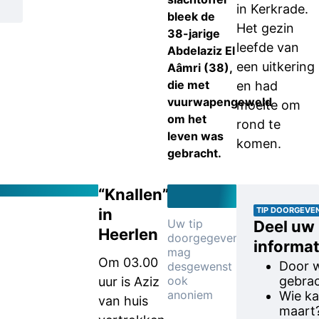
in Kerkrade.
bleek de
Het gezin
38-jarige
leefde van
Abdelaziz El
een uitkering
Aâmri (38),
die met
en had
vuurwapengeweld
moeite om
om het
rond te
leven was
komen.
gebracht.
“Knallen”
in
TIP DOORGEVE
Uw tip
Deel uw
Heerlen
doorgegeven
informat
mag
Om 03.00
Door w
desgewenst
ook
gebra
uur is Aziz
anoniem
Wie ka
van huis
maart