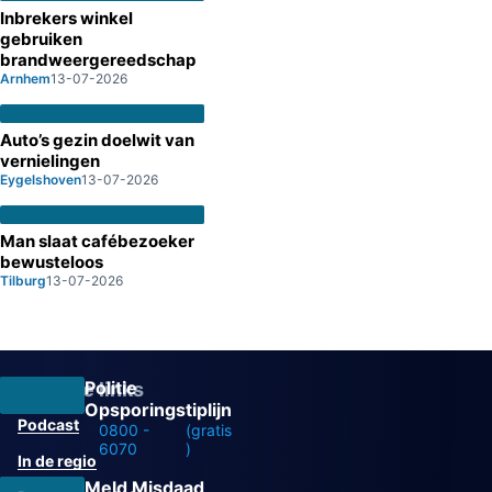
Inbrekers winkel
gebruiken
brandweergereedschap
Arnhem
13-07-2026
Auto’s gezin doelwit van
vernielingen
Eygelshoven
13-07-2026
Man slaat cafébezoeker
bewusteloos
Tilburg
13-07-2026
Politie
Overige links
Opsporingstiplijn
Podcast
0800 -
(gratis
6070
)
In de regio
Meld Misdaad