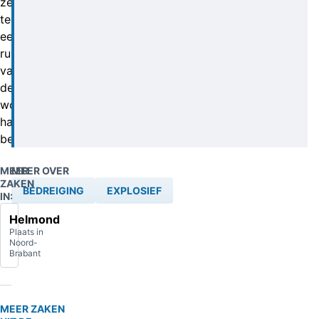
ze
tegen
een
ruit
van
de
woonkamer
hadden
bevestigd.
MEER
MEER OVER
ZAKEN
BEDREIGING
EXPLOSIEF
IN:
Helmond
Plaats in
Noord-
Brabant
MEER ZAKEN