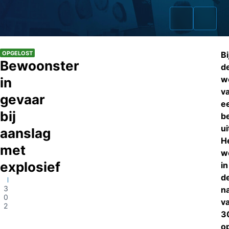
OPGELOST
Bi
Bewoonster
d
w
in
v
Home
gevaar
e
bij
Zaken
be
ui
aanslag
Fraudeurs
H
met
w
Opsporingslijst
explosief
in
d
Helmond
Cold Cases
30-
n
04-
v
2024
Tip doorgeven
3
Volg ons
o