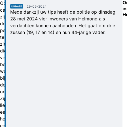
O
Op
29-05-2024
UPDATE
in
camerabeelden
Mede dankzij uw tips heeft de politie op dinsdag
H
zijn
28 mei 2024 vier inwoners van Helmond als
drie
verdachten kunnen aanhouden. Het gaat om drie
personen
zussen (19, 17 en 14) en hun 44-jarige vader.
te
zien
die
vermoedelijk
betrokken
waren
bij
de
ontploffing.
Zij
liepen
eerst
heen
en