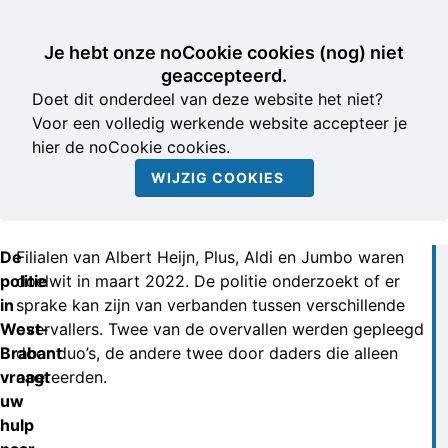
Je hebt onze noCookie cookies (nog) niet
geaccepteerd.
Doet dit onderdeel van deze website het niet?
Voor een volledig werkende website accepteer je
hier de noCookie cookies.
WIJZIG COOKIES
De
Filialen van Albert Heijn, Plus, Aldi en Jumbo waren
politie
doelwit in maart 2022. De politie onderzoekt of er
in
sprake kan zijn van verbanden tussen verschillende
West-
overvallers. Twee van de overvallen werden gepleegd
Brabant
door duo’s, de andere twee door daders die alleen
vraagt
opereerden.
uw
hulp