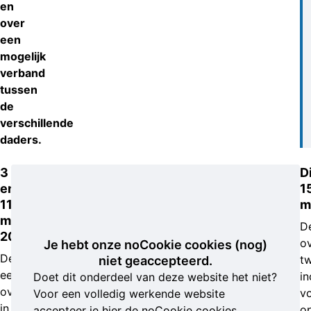
en
over
een
mogelijk
verband
tussen
de
verschillende
daders.
3
D
en
1
11
m
maart
D
2022
o
Je hebt onze noCookie cookies (nog)
De
t
niet geaccepteerd.
eerste
in
Doet dit onderdeel van deze website het niet?
overval
v
Voor een volledig werkende website
in
o
accepteer je hier de noCookie cookies.