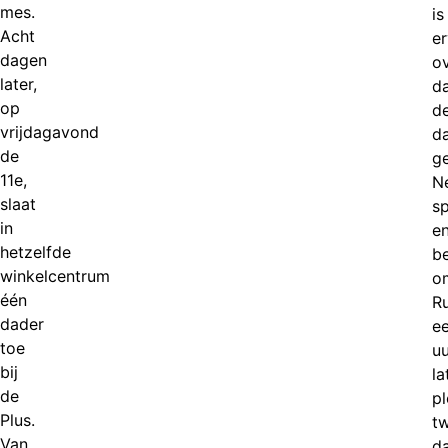
mes.
is
Acht
e
dagen
o
later,
d
op
d
vrijdagavond
d
de
g
11e,
N
slaat
s
in
e
hetzelfde
b
winkelcentrum
o
één
R
dader
e
toe
uu
bij
la
de
p
Plus.
t
Van
d