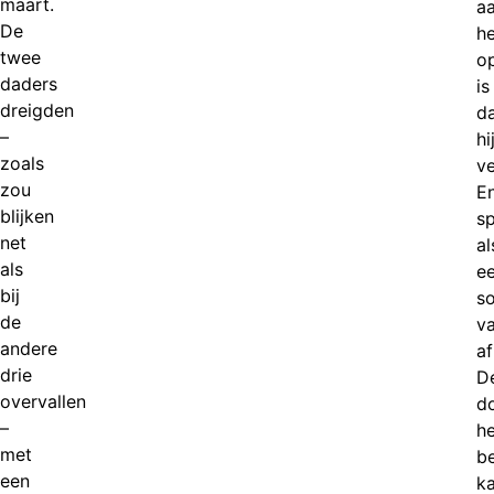
maart.
a
De
h
twee
op
daders
is
dreigden
d
–
hi
zoals
v
zou
E
blijken
s
net
al
als
e
bij
s
de
v
andere
a
drie
D
overvallen
d
–
h
met
b
een
k