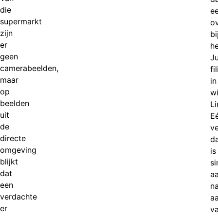
die
e
supermarkt
ov
zijn
bi
er
he
geen
J
camerabeelden,
fi
maar
in
op
w
beelden
L
uit
E
de
v
directe
d
omgeving
is
blijkt
si
dat
a
een
n
verdachte
aa
er
v