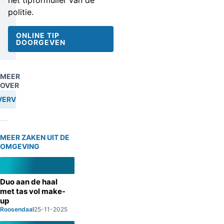
het tipformulier van de
politie.
ONLINE TIP
DOORGEVEN
MEER
OVER
VERVAL
MEER ZAKEN UIT DE
OMGEVING
Duo aan de haal
met tas vol make-
up
Roosendaal
25-11-2025