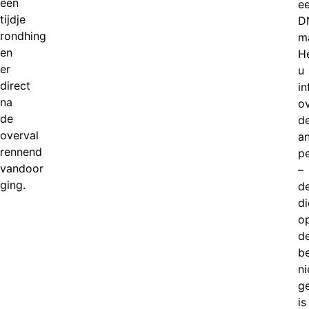
een
e
tijdje
D
rondhing
m
en
H
er
u
direct
in
na
o
de
d
overval
a
rennend
p
vandoor
–
ging.
d
di
o
d
b
ni
g
is