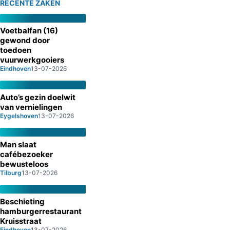
RECENTE ZAKEN
Voetbalfan (16)
gewond door
toedoen
vuurwerkgooiers
Eindhoven
13-07-2026
Auto’s gezin doelwit
van vernielingen
Eygelshoven
13-07-2026
Man slaat
cafébezoeker
bewusteloos
Tilburg
13-07-2026
Beschieting
hamburgerrestaurant
Kruisstraat
Eindhoven
13-07-2026