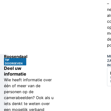
–
n
al
c
o
m
d
po
Roosendaal
M
TIP
Z
DOORGEVEN
IN
Deel uw
informatie
Wie heeft informatie over
één of meer van de
personen op de
camerabeelden? Ook als u
iets denkt te weten over
een mogelijk verband