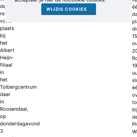
de
é
WIJZIG COOKIES
reeks
d
vond
pl
plaats
d
bij
1
het
m
Albert
2
Heijn-
R
filiaal
1
in
uu
het
s
Tolbergcentrum
é
daar
ov
in
t
Roosendaal,
bi
op
d
donderdagavond
Pl
3
W