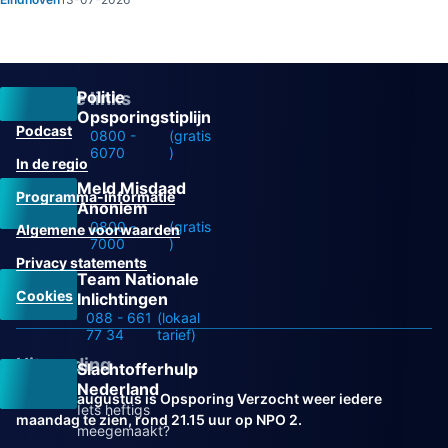
Politie
Overige links
Opsporingstiplijn
Podcast
0800 -
(gratis
6070
)
In de regio
Meld Misdaad
Programma-informatie
Anoniem
0800 -
(gratis
Algemene voorwaarden
7000
)
Privacy statements
Team Nationale
Cookies
Inlichtingen
088 - 661
(lokaal
77 34
tarief)
Uitzending
Slachtofferhulp
Nederland
Vanaf 31 augustus is Opsporing Verzocht weer iedere
Iets heftigs
maandag te zien, rond 21.15 uur op NPO 2.
meegemaakt?