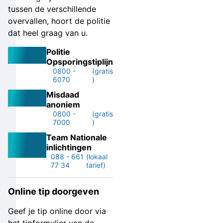
tussen de verschillende
overvallen, hoort de politie
dat heel graag van u.
Politie
Opsporingstiplijn
0800 -
(gratis
6070
)
Misdaad
anoniem
0800 -
(gratis
7000
)
Team Nationale
inlichtingen
088 - 661
(lokaal
77 34
tarief)
Online tip doorgeven
Geef je tip online door via