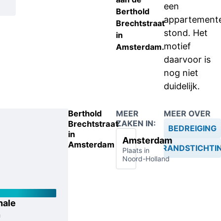
een
Berthold
appartement
Brechtstraat
stond. Het
in
motief
Amsterdam.
daarvoor is
nog niet
duidelijk.
Berthold
MEER
MEER OVER
ZAKEN IN:
Brechtstraat
BEDREIGING
in
Amsterdam
Amsterdam
BRANDSTICHTI
Plaats in
Noord-Holland
nale
n