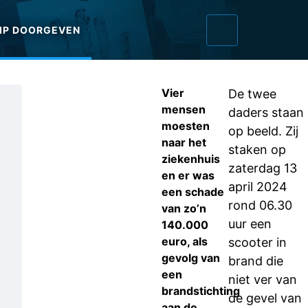
IP DOORGEVEN
Vier
De twee
mensen
daders staan
moesten
op beeld. Zij
naar het
staken op
ziekenhuis
zaterdag 13
en er was
april 2024
een schade
rond 06.30
van zo’n
uur een
140.000
euro, als
scooter in
gevolg van
brand die
een
niet ver van
brandstichting
de gevel van
aan de