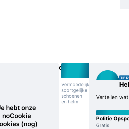
Ingesloten
Een aantal
TIP 
Hel
Vermoedelijk
bewoners
soortgelijke
van het
schoenen
Vertellen wa
en helm
getroffen
Je hebt onze
pand werd
noCookie
ingesloten
Politie Opspo
ookies (nog)
door het
Gratis