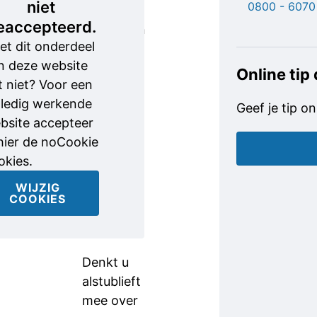
niet
0800 - 6070
vuur.
eaccepteerd.
Sommigen
et dit onderdeel
klommen
n deze website
uit een
Online tip
t niet? Voor een
raam of
lledig werkende
sprongen
Geef je tip on
bsite accepteer
van een
 hier de noCookie
balkon om
okies.
zich in
veiligheid
WIJZIG
COOKIES
te
brengen.
Denkt u
alstublieft
mee over