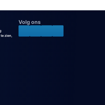
Volg ons
g
te zien,