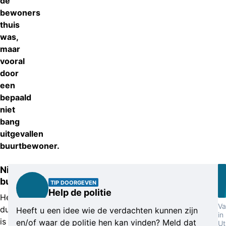
de
bewoners
thuis
was,
maar
vooral
door
een
bepaald
niet
bang
uitgevallen
buurtbewoner.
Niets
buitgemaakt
TIP DOORGEVEN
Help de politie
Het
Va
duo
Heeft u een idee wie de verdachten kunnen zijn
in
is
en/of waar de politie hen kan vinden? Meld dat
Ut