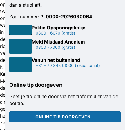
op
dan alstublieft.
twee
Zaaknummer:
PL0900-2026030064
omafietsen
weggereden
Politie Opsporingstiplijn
in
0800 - 6070
(gratis)
de
Meld Misdaad Anoniem
richting
0800 - 7000
(gratis)
van
de
Vanuit het buitenland
+31 - 79 345 98 00
(lokaal tarief)
Nieuwe
Keizersgracht.
Mede
Online tip doorgeven
dankzij
de
Geef je tip online door via het tipformulier van de
alerte
politie.
getuige
hebben
ONLINE TIP DOORGEVEN
ze
niets