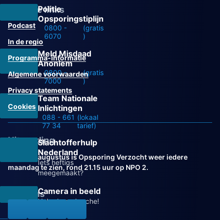
Politie
Overige links
Opsporingstiplijn
Podcast
0800 -
(gratis
6070
)
In de regio
Meld Misdaad
Programma-informatie
Anoniem
0800 -
(gratis
Algemene voorwaarden
7000
)
Privacy statements
Team Nationale
Cookies
Inlichtingen
088 - 661
(lokaal
77 34
tarief)
Uitzending
Slachtofferhulp
Nederland
Vanaf 31 augustus is Opsporing Verzocht weer iedere
Iets heftigs
maandag te zien, rond 21.15 uur op NPO 2.
meegemaakt?
Camera in beeld
Volg ons
Help de recherche!