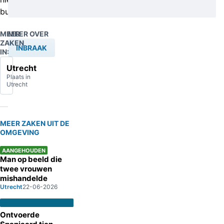
buitgemaakt.
MEER
MEER OVER
ZAKEN
INBRAAK
IN:
Utrecht
Plaats in
Utrecht
MEER ZAKEN UIT DE
OMGEVING
AANGEHOUDEN
Man op beeld die
twee vrouwen
mishandelde
Utrecht
22-06-2026
Ontvoerde