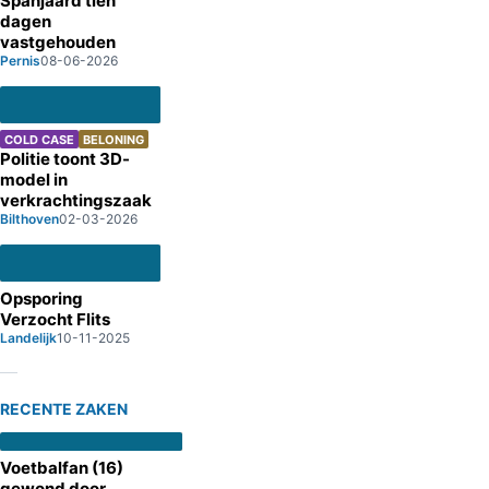
Spanjaard tien
dagen
vastgehouden
Pernis
08-06-2026
COLD CASE
BELONING
Politie toont 3D-
model in
verkrachtingszaak
Bilthoven
02-03-2026
Opsporing
Verzocht Flits
Landelijk
10-11-2025
RECENTE ZAKEN
Voetbalfan (16)
gewond door