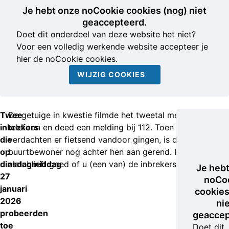
Je hebt onze noCookie cookies (nog) niet
geaccepteerd.
Doet dit onderdeel van deze website het niet?
Voor een volledig werkende website accepteer je
hier de noCookie cookies.
WIJZIG COOKIES
Twee
De getuige in kwestie filmde het tweetal met zijn
inbrekers
telefoon en deed een melding bij 112. Toen de
die
verdachten er fietsend vandoor gingen, is de dappere
op
buurtbewoner nog achter hen aan gerend. Kijkt u
dinsdagmiddag
alstublieft goed of u (een van) de inbrekers herkent.
Je heb
27
noCo
januari
cookies
2026
ni
probeerden
geaccep
toe
Doet dit