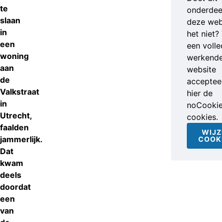
te
onderdee
slaan
deze web
in
het niet?
een
een volle
woning
werkend
aan
website
de
accepteer
Valkstraat
hier de
in
noCooki
Utrecht,
cookies.
faalden
WIJZ
jammerlijk.
COOK
Dat
kwam
deels
doordat
een
van