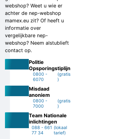
webshop? Weet u wie er
achter de nep-webshop
mamex.eu zit? Of heeft u
informatie over
vergelijkbare nep-
webshop? Neem alstublieft
contact op.
Politie
Opsporingstiplijn
0800 -
(gratis
6070
)
Misdaad
anoniem
0800 -
(gratis
7000
)
Team Nationale
inlichtingen
088 - 661
(lokaal
77 34
tarief)