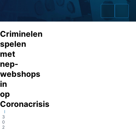
Criminelen
spelen
met
Home
nep-
Zaken
webshops
in
Fraudeurs
op
Opsporingslijst
Coronacrisis
Cold Cases
Landelijk
31-
03-
Tip doorgeven
2020
Volg ons