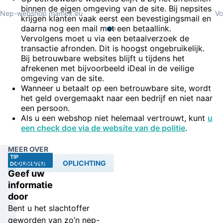
binnen de eigen omgeving van de site. Bij nepsites
Nep-webshop mamex.eu
Vo
krijgen klanten vaak eerst een bevestigingsmail en
daarna nog een mail met een betaallink.
Vervolgens moet u via een betaalverzoek de
transactie afronden. Dit is hoogst ongebruikelijk.
Bij betrouwbare websites blijft u tijdens het
afrekenen met bijvoorbeeld iDeal in de veilige
omgeving van de site.
Wanneer u betaalt op een betrouwbare site, wordt
het geld overgemaakt naar een bedrijf en niet naar
een persoon.
Als u een webshop niet helemaal vertrouwt, kunt
u
een check doe via de website van de politie
.
MEER OVER
TIP
CORONA
OPLICHTING
DOORGEVEN
Geef uw
informatie
door
Bent u het slachtoffer
geworden van zo’n nep-