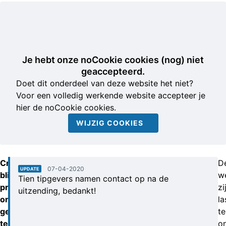
Je hebt onze noCookie cookies (nog) niet
geaccepteerd.
Doet dit onderdeel van deze website het niet?
Voor een volledig werkende website accepteer je
hier de noCookie cookies.
WIJZIG COOKIES
Criminelen
D
07-04-2020
UPDATE
blijven
w
Tien tipgevers namen contact op na de
proberen
zi
uitzending, bedankt!
om
la
geld
te
te
o