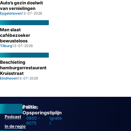
Auto’s gezin doelwit
van vernielingen
Eygelshoven
13-07-2026
Man slaat
cafébezoeker
bewusteloos
Tilburg
13-07-2026
Beschieting
hamburgerrestaurant
Kruisstraat
Eindhoven
13-07-2026
Politie
Overige links
Opsporingstiplijn
Podcast
0800 -
(gratis
6070
)
In de regio