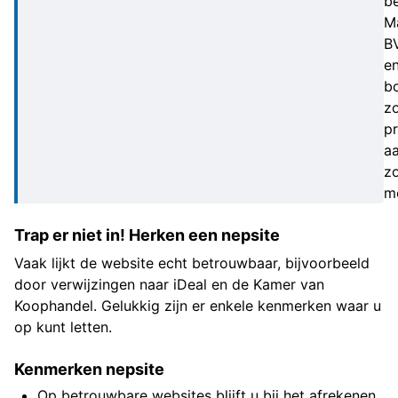
be
M
B
e
b
z
p
a
zo
m
Trap er niet in! Herken een nepsite
Vaak lijkt de website echt betrouwbaar, bijvoorbeeld
door verwijzingen naar iDeal en de Kamer van
Koophandel. Gelukkig zijn er enkele kenmerken waar u
op kunt letten.
Kenmerken nepsite
Op betrouwbare websites blijft u bij het afrekenen