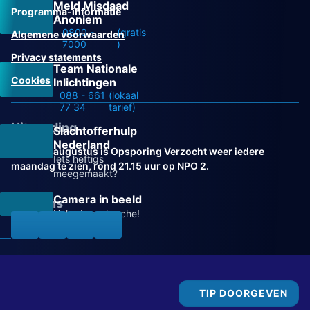
Meld Misdaad
Programma-informatie
Anoniem
0800 -
(gratis
Algemene voorwaarden
7000
)
Privacy statements
Team Nationale
Cookies
Inlichtingen
088 - 661
(lokaal
77 34
tarief)
Uitzending
Slachtofferhulp
Nederland
Vanaf 31 augustus is Opsporing Verzocht weer iedere
Iets heftigs
maandag te zien, rond 21.15 uur op NPO 2.
meegemaakt?
Camera in beeld
Volg ons
Help de recherche!
TIP DOORGEVEN