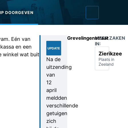
IP DOORGEVEN
Grevelingenstraat
MEER ZAKEN
kwam. Eén van
10-
IN:
kassa en een
05-
UPDATE
2022
Zierikzee
e winkel wat buit
Na de
Plaats in
Zeeland
uitzending
van
12
april
meldden
verschillende
getuigen
zich