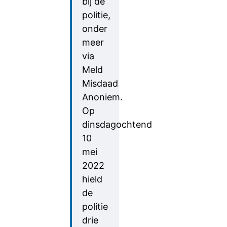
bij de
politie,
onder
meer
via
Meld
Misdaad
Anoniem.
Op
dinsdagochtend
10
mei
2022
hield
de
politie
drie