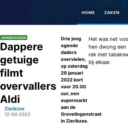
HOME
ZAKEN
AANGEHOUDEN
Drie jong
Het was net voor
Dappere
ogende
hen dwong een 
daders
rek met tabakswa
getuige
overvielen,
bij elkaar.
op zaterdag
filmt
29 januari
2022 kort
overvallers
voor 20.00
uur, een
Aldi
supermarkt
aan de
Zierikzee
Grevelingenstraat
12-04-2022
in Zierikzee.