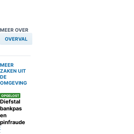
MEER OVER
OVERVAL
MEER
ZAKEN UIT
DE
OMGEVING
OPGELOST
Diefstal
bankpas
en
pinfraude
Zierikzee
23-