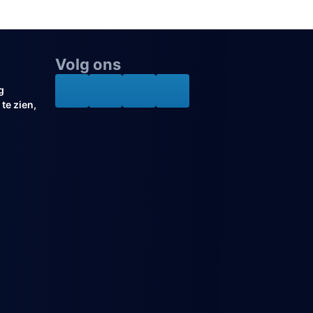
Volg ons
g
te zien,