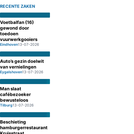
RECENTE ZAKEN
Voetbalfan (16)
gewond door
toedoen
vuurwerkgooiers
Eindhoven
13-07-2026
Auto’s gezin doelwit
van vernielingen
Eygelshoven
13-07-2026
Man slaat
cafébezoeker
bewusteloos
Tilburg
13-07-2026
Beschieting
hamburgerrestaurant
Kruisstraat