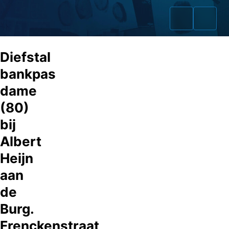
Diefstal
bankpas
dame
Home
(80)
Zaken
bij
Albert
Fraudeurs
Heijn
Opsporingslijst
aan
Cold Cases
de
Burg.
Tip doorgeven
Frenckenstraat
Volg ons