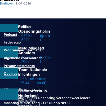
Eindhoven
13-07-2026
Politie
Overige links
Opsporingstiplijn
Podcast
0800 -
(gratis
6070
)
In de regio
Meld Misdaad
Programma-informatie
Anoniem
0800 -
(gratis
Algemene voorwaarden
7000
)
Privacy statements
Team Nationale
Cookies
Inlichtingen
088 - 661
(lokaal
77 34
tarief)
Uitzending
Slachtofferhulp
Nederland
Vanaf 31 augustus is Opsporing Verzocht weer iedere
Iets heftigs
maandag te zien, rond 21.15 uur op NPO 2.
meegemaakt?