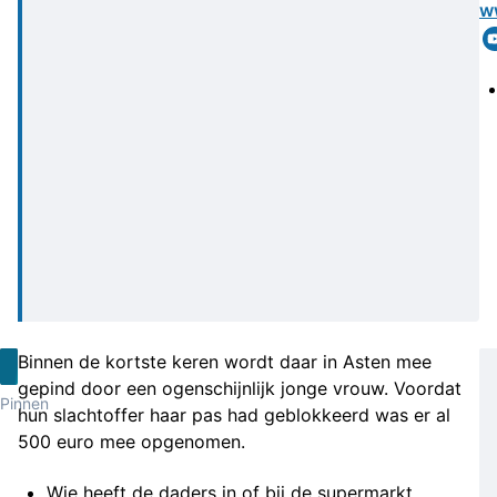
w
Binnen de kortste keren wordt daar in Asten mee
gepind door een ogenschijnlijk jonge vrouw. Voordat
Pinnen
hun slachtoffer haar pas had geblokkeerd was er al
500 euro mee opgenomen.
Wie heeft de daders in of bij de supermarkt