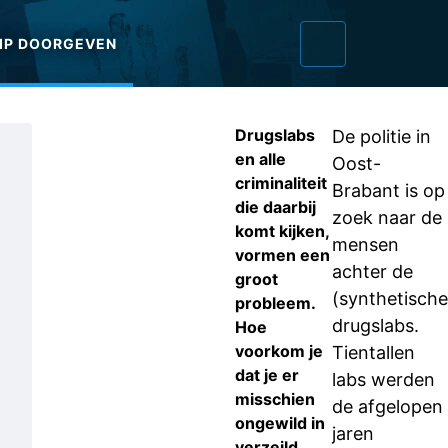
IP DOORGEVEN
Drugslabs
De politie in
en alle
Oost-
criminaliteit
Brabant is op
die daarbij
zoek naar de
komt kijken,
mensen
vormen een
achter de
groot
(synthetische
probleem.
drugslabs.
Hoe
voorkom je
Tientallen
dat je er
labs werden
misschien
de afgelopen
ongewild in
jaren
verzeild