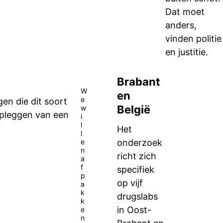
Dat moet
anders,
vinden politie
en justitie.
Brabant
W
en
e
gen die dit soort
België
w
opleggen van een
i
l
Het
l
e
onderzoek
n
richt zich
a
f
specifiek
p
op vijf
a
k
drugslabs
k
in Oost-
e
n