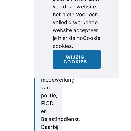
onder
van deze website
leiding
het niet? Voor een
van
volledig werkende
het
website accepteer
Openbaar
je hier de noCookie
Ministerie
cookies.
in
Oost-
WIJZIG
COOKIES
Brabant
met
medewerking
van
politie,
FIOD
en
Belastingdienst.
Daarbij