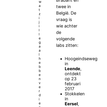
Brabant en
w
a
twee in
t
België. De
z
i
vraag is
j
wie achter
i
l
de
l
e
volgende
g
labs zitten:
a
a
l
Hoogeindseweg
h
e
in
b
Leende
,
b
ontdekt
e
op 23
n
v
februari
e
2017
r
Stokkelen
d
in
i
e
Eersel
,