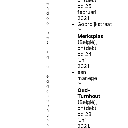
ontdekt
e
op 25
n
februari
d
2021
o
o
Goordijkstraat
r
in
b
Merksplas
e
(België),
s
l
ontdekt
a
op 24
g
juni
t
2021
e
l
een
e
manege
g
in
g
Oud-
e
n
Turnhout
o
(België),
p
ontdekt
h
op 28
u
juni
n
h
2021.