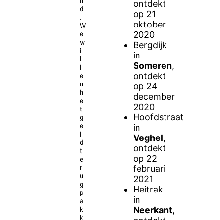
n
ontdekt
d
op 21
.
oktober
W
e
2020
w
Bergdijk
i
in
l
Someren
,
l
ontdekt
e
n
op 24
h
december
e
2020
t
Hoofdstraat
g
e
in
l
Veghel
,
d
ontdekt
t
op 22
e
r
februari
u
2021
g
Heitrak
p
in
a
k
Neerkant
,
k