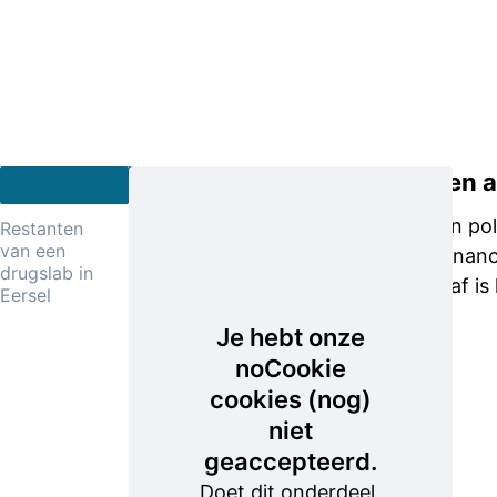
Straffen en 
03-
11-
UPDATE
Het doel van pol
Restanten
2022
van een
drugslabs finan
Op
drugslab in
gepaste straf i
maandag
Eersel
17
Je hebt onze
oktober
noCookie
2022
cookies (nog)
was
niet
er een
geaccepteerd.
actiedag
Doet dit onderdeel