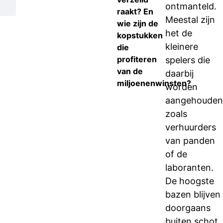
ontmanteld.
raakt? En
Meestal zijn
wie zijn de
het de
kopstukken
kleinere
die
profiteren
spelers die
van de
daarbij
miljoenenwinsten?
worden
aangehouden
zoals
verhuurders
van panden
of de
laboranten.
De hoogste
bazen blijven
doorgaans
buiten schot.