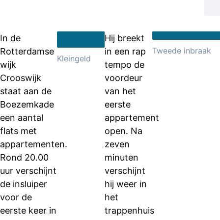
In de
Hij breekt
Tweede inbraak
Rotterdamse
in een rap
Kleingeld
wijk
tempo de
Crooswijk
voordeur
staat aan de
van het
Boezemkade
eerste
een aantal
appartement
flats met
open. Na
appartementen.
zeven
Rond 20.00
minuten
uur verschijnt
verschijnt
de insluiper
hij weer in
voor de
het
eerste keer in
trappenhuis