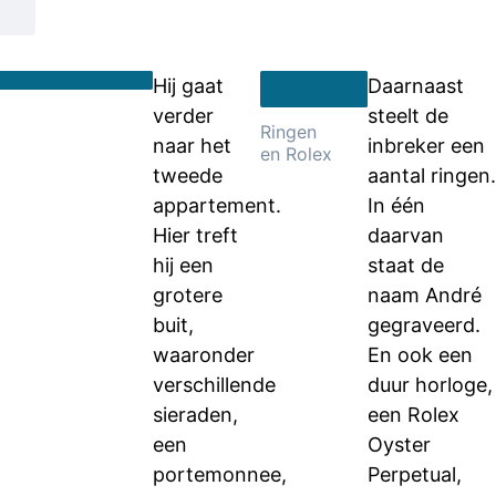
Hij gaat
Daarnaast
verder
steelt de
Ringen
naar het
inbreker een
en Rolex
tweede
aantal ringen.
appartement.
In één
Hier treft
daarvan
hij een
staat de
grotere
naam André
buit,
gegraveerd.
waaronder
En ook een
verschillende
duur horloge,
sieraden,
een Rolex
een
Oyster
portemonnee,
Perpetual,