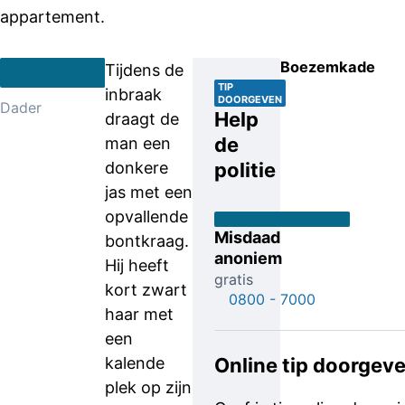
appartement.
Boezemkade
Tijdens de
TIP
inbraak
DOORGEVEN
Dader
Help
draagt de
de
man een
donkere
politie
jas met een
opvallende
Misdaad
bontkraag.
anoniem
Hij heeft
gratis
kort zwart
0800 - 7000
haar met
een
kalende
Online tip doorgev
plek op zijn