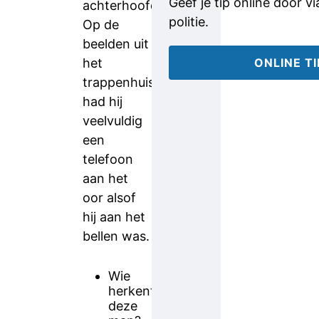
Geef je tip online door v
achterhoofd.
politie.
Op de
beelden uit
het
ONLINE T
trappenhuis
had hij
veelvuldig
een
telefoon
aan het
oor alsof
hij aan het
bellen was.
Wie
herkent
deze