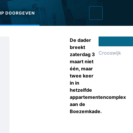
IP DOORGEVEN
De dader
breekt
Crooswijk
zaterdag 3
maart niet
één, maar
twee keer
in in
hetzelfde
appartementencomplex
aan de
Boezemkade.