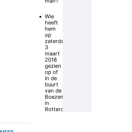
man?
Wie
heeft
hem
op
zaterdagavond
3
maart
2018
gezien
op of
in de
buurt
van de
Boezemkade
in
Rotterdam?