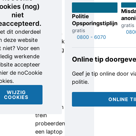
onder
ookies (nog)
meer een
Misd
niet
Politie
iPad
anon
eaccepteerd.
Opsporingstiplijn
gestolen,
gratis
gratis
et dit onderdeel
080
die via een
0800 - 6070
n deze website
opmerkelijke
t niet? Voor een
route terug
lledig werkende
bij de
Online tip doorgev
bsite accepteer
eigenaar
 hier de noCookie
Geef je tip online door v
kwam.
okies.
politie.
Twee
dieven die
WIJZIG
COOKIES
een week
ONLINE T
later in een
trein
probeerden
een laptop