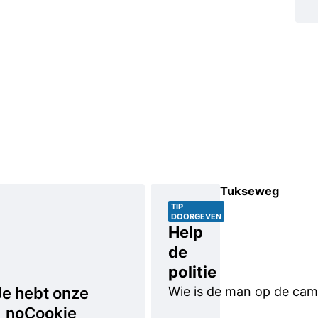
Tukseweg
Poging
TIP
diefstal
DOORGEVEN
Help
in trein
de
Bij de
politie
inbraak
Je hebt onze
Wie is de man op de ca
werd
noCookie