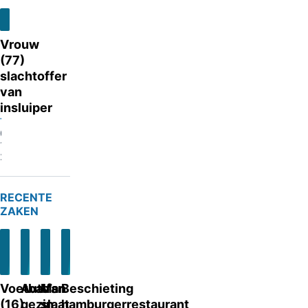
Vrouw
(77)
slachtoffer
van
insluiper
Tuk
01-
11-
2022
RECENTE
ZAKEN
Voetbalfan
Auto’s
Man
Beschieting
(16)
gezin
slaat
hamburgerrestaurant