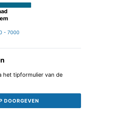
aad
iem
0 - 7000
en
ia het tipformulier van de
IP DOORGEVEN