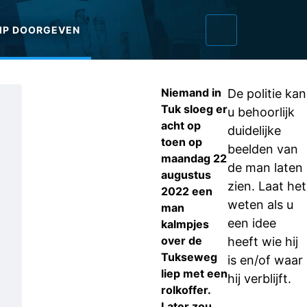
IP DOORGEVEN
Niemand in
De politie kan
Tuk sloeg er
u behoorlijk
acht op
duidelijke
toen op
beelden van
maandag 22
de man laten
augustus
zien. Laat het
2022 een
weten als u
man
een idee
kalmpjes
over de
heeft wie hij
Tukseweg
is en/of waar
liep met een
hij verblijft.
rolkoffer.
Later zou