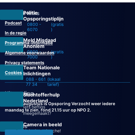
Politie
Overige links
Opsporingstiplijn
Podcast
0800 -
(gratis
6070
)
In de regio
Meld Misdaad
Programma-informatie
Anoniem
0800 -
(gratis
Algemene voorwaarden
7000
)
Privacy statements
Team Nationale
Cookies
Inlichtingen
088 - 661
(lokaal
77 34
tarief)
Uitzending
Slachtofferhulp
Nederland
Vanaf 31 augustus is Opsporing Verzocht weer iedere
Iets heftigs
maandag te zien, rond 21.15 uur op NPO 2.
meegemaakt?
Camera in beeld
Volg ons
Help de recherche!