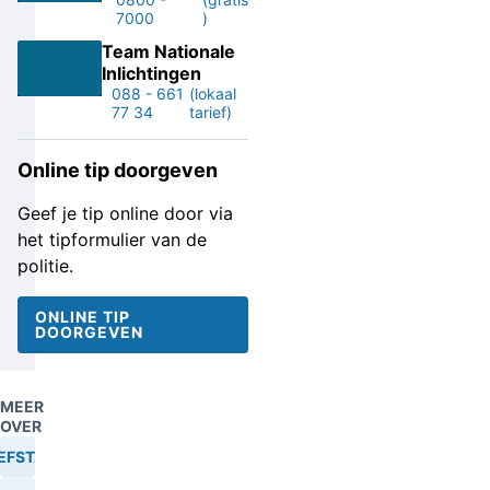
7000
)
Team Nationale
Inlichtingen
088 - 661
(lokaal
77 34
tarief)
Online tip doorgeven
Geef je tip online door via
het tipformulier van de
politie.
ONLINE TIP
DOORGEVEN
MEER
OVER
EFSTAL