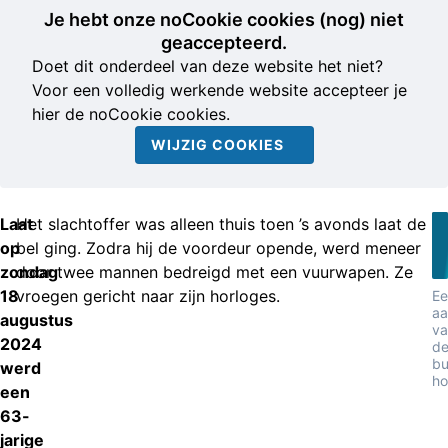
Je hebt onze noCookie cookies (nog) niet
geaccepteerd.
Doet dit onderdeel van deze website het niet?
Voor een volledig werkende website accepteer je
hier de noCookie cookies.
WIJZIG COOKIES
Laat
Het slachtoffer was alleen thuis toen ’s avonds laat de
op
bel ging. Zodra hij de voordeur opende, werd meneer
zondag
door twee mannen bedreigd met een vuurwapen. Ze
18
vroegen gericht naar zijn horloges.
Ee
aa
augustus
va
2024
d
bu
werd
ho
een
63-
jarige