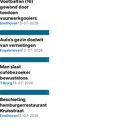
Voetbalfan (16)
gewond door
toedoen
vuurwerkgooiers
Eindhoven
13-07-2026
Auto’s gezin doelwit
van vernielingen
Eygelshoven
13-07-2026
Man slaat
cafébezoeker
bewusteloos
Tilburg
13-07-2026
Beschieting
hamburgerrestaurant
Kruisstraat
Eindhoven
13-07-2026