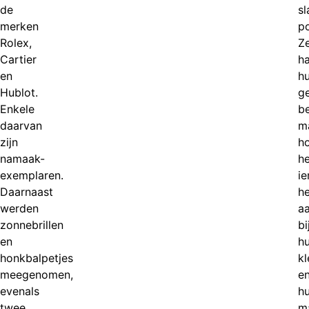
de
sl
merken
po
Rolex,
Z
Cartier
h
en
h
Hublot.
g
Enkele
b
daarvan
m
zijn
ho
namaak-
h
exemplaren.
i
Daarnaast
h
werden
a
zonnebrillen
bi
en
h
honkbalpetjes
kl
meegenomen,
en
evenals
h
twee
m