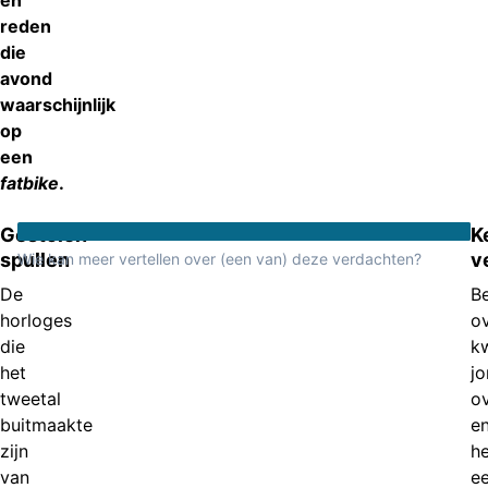
en
reden
die
avond
waarschijnlijk
op
een
fatbike
.
Gestolen
K
spullen
v
Wie kan meer vertellen over (een van) deze verdachten?
De
B
horloges
ov
die
k
het
j
tweetal
o
buitmaakte
e
zijn
h
van
e