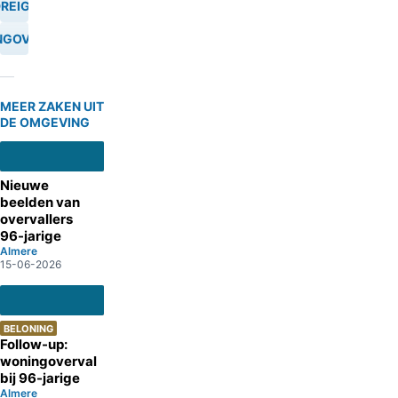
REIGING
NGOVERVAL
MEER ZAKEN UIT
DE OMGEVING
Nieuwe
beelden van
overvallers
96-jarige
Almere
15-06-2026
BELONING
Follow-up:
woningoverval
bij 96-jarige
Almere