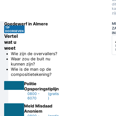
di
ka
zi
Goedewerf in Almere
M
TIP
Z
DOORGEVEN
IN
Vertel
wat u
weet
Wie zijn de overvallers?
Waar zou de buit nu
kunnen zijn?
Wie is de man op de
compositietekening?
Politie
Opsporingstiplijn
0800 -
(gratis
6070
)
Meld Misdaad
Anoniem
0800 -
(gratis