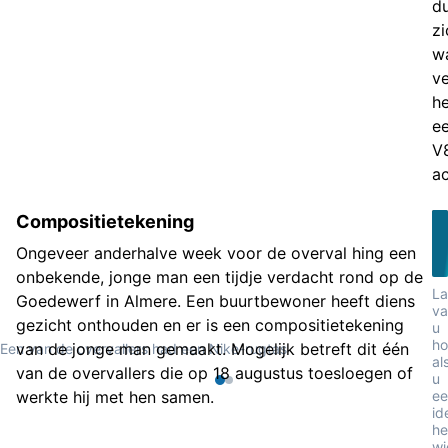
d
zi
wa
ve
he
e
V
ac
Compositietekening
Ongeveer anderhalve week voor de overval hing een
onbekende, jonge man een tijdje verdacht rond op de
La
Goedewerf in Almere. Een buurtbewoner heeft diens
va
gezicht onthouden en er is een compositietekening
u
ho
van de jonge man gemaakt. Mogelijk betreft dit één
Een van de overvallers had een Nike-rugtas
al
van de overvallers die op 18 augustus toesloegen of
u
werkte hij met hen samen.
ee
id
he
wi