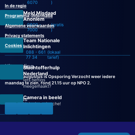
6070
)
In de regio
Meld Misdaad
Programma-informatie
Anoniem
0800 -
(gratis
Algemene voorwaarden
7000
)
Privacy statements
Team Nationale
Cookies
Inlichtingen
088 - 661
(lokaal
77 34
tarief)
Uitzending
Slachtofferhulp
Nederland
Vanaf 31 augustus is Opsporing Verzocht weer iedere
Iets heftigs
maandag te zien, rond 21.15 uur op NPO 2.
meegemaakt?
Camera in beeld
Volg ons
Help de recherche!