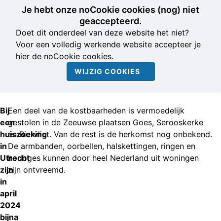
Je hebt onze noCookie cookies (nog) niet
geaccepteerd.
Doet dit onderdeel van deze website het niet?
Voor een volledig werkende website accepteer je
hier de noCookie cookies.
WIJZIG COOKIES
Bij
Een deel van de kostbaarheden is vermoedelijk
een
gestolen in de Zeeuwse plaatsen Goes, Serooskerke
huiszoeking
en Biervliet. Van de rest is de herkomst nog onbekend.
in
De armbanden, oorbellen, halskettingen, ringen en
Utrecht
horloges kunnen door heel Nederland uit woningen
zijn
zijn ontvreemd.
in
april
2024
bijna