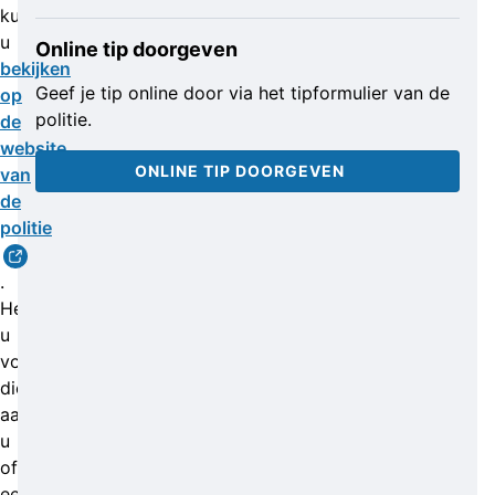
kunt
u
Online tip doorgeven
bekijken
Geef je tip online door via het tipformulier van de
op
politie.
de
website
ONLINE TIP DOORGEVEN
van
de
politie
.
Herkent
u
voorwerpen
die
aan
u
of
een