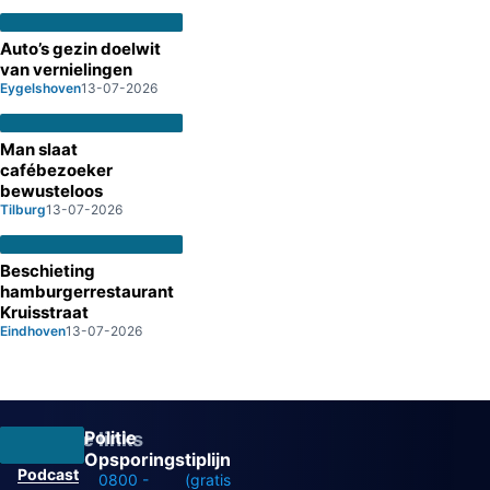
Auto’s gezin doelwit
van vernielingen
Eygelshoven
13-07-2026
Man slaat
cafébezoeker
bewusteloos
Tilburg
13-07-2026
Beschieting
hamburgerrestaurant
Kruisstraat
Eindhoven
13-07-2026
Politie
Overige links
Opsporingstiplijn
Podcast
0800 -
(gratis