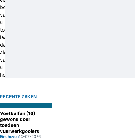
bekende
van
u
toebehoren,
laat
dan
alstublieft
van
u
horen.
RECENTE ZAKEN
Voetbalfan (16)
gewond door
toedoen
vuurwerkgooiers
Eindhoven
13-07-2026