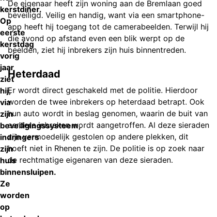
De eigenaar heeft zijn woning aan de Bremlaan goed
kerstdiner.
beveiligd. Veilig en handig, want via een smartphone-
Op
app heeft hij toegang tot de camerabeelden. Terwijl hij
eerste
die avond op afstand even een blik werpt op de
kerstdag
beelden, ziet hij inbrekers zijn huis binnentreden.
vorig
jaar
Heterdaad
ziet
Er wordt direct geschakeld met de politie. Hierdoor
hij,
worden de twee inbrekers op heterdaad betrapt. Ook
via
hun auto wordt in beslag genomen, waarin de buit van
zijn
eerdere inbraken wordt aangetroffen. Al deze sieraden
beveiligingssysteem,
zijn vermoedelijk gestolen op andere plekken, dit
indringers
hoeft niet in Rhenen te zijn. De politie is op zoek naar
zijn
de rechtmatige eigenaren van deze sieraden.
huis
binnensluipen.
Ze
worden
op