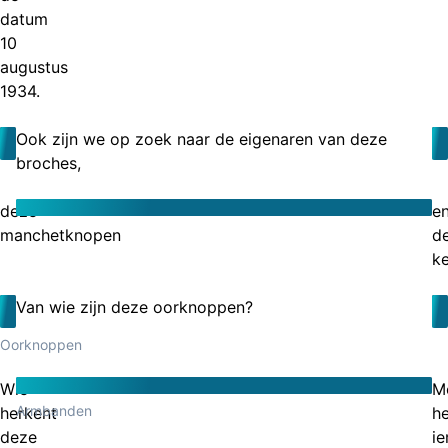
datum
10
augustus
1934.
Ook zijn we op zoek naar de eigenaren van deze
broches,
deze
e
manchetknopen
d
ke
Van wie zijn deze oorknoppen?
Oorknoppen
Wie
Mo
Armbanden
herkent
h
deze
i