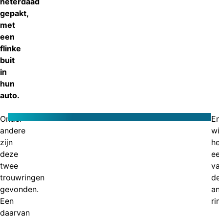
heterdaad
gepakt,
met
een
flinke
buit
in
hun
auto.
Onder
E
andere
w
zijn
h
deze
e
twee
v
trouwringen
d
gevonden.
a
Een
ri
daarvan