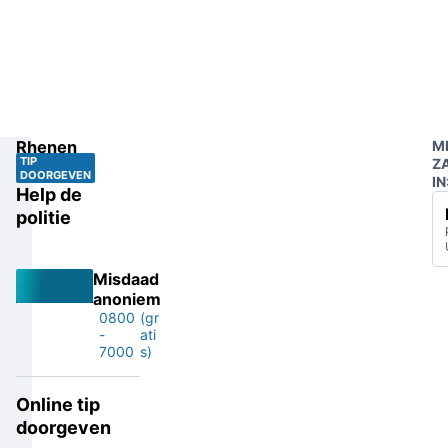
Rhenen
M
TIP
Z
DOORGEVEN
IN
Help de
politie
Misdaad
anoniem
0800
(gr
-
ati
7000
s)
Online tip
doorgeven