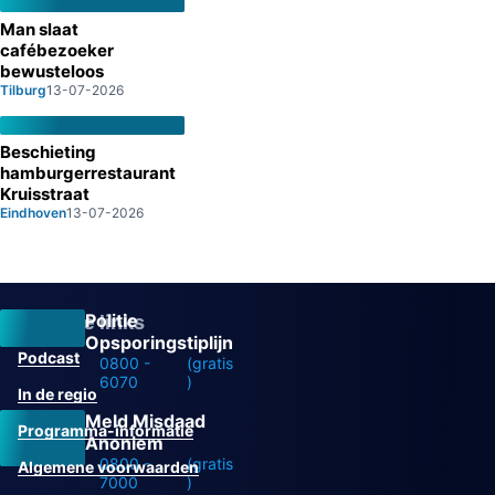
Man slaat
cafébezoeker
bewusteloos
Tilburg
13-07-2026
Beschieting
hamburgerrestaurant
Kruisstraat
Eindhoven
13-07-2026
Politie
Overige links
Opsporingstiplijn
Podcast
0800 -
(gratis
6070
)
In de regio
Meld Misdaad
Programma-informatie
Anoniem
0800 -
(gratis
Algemene voorwaarden
7000
)