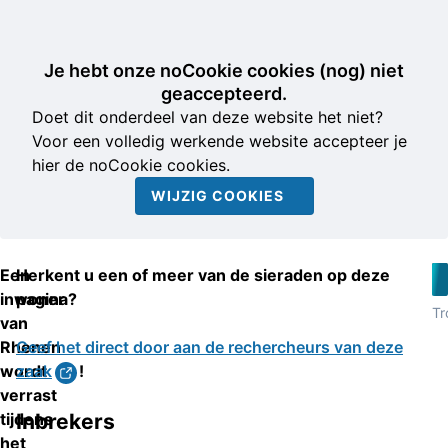
Je hebt onze noCookie cookies (nog) niet
geaccepteerd.
Doet dit onderdeel van deze website het niet?
Voor een volledig werkende website accepteer je
hier de noCookie cookies.
WIJZIG COOKIES
Een
Herkent u een of meer van de sieraden op deze
inwoner
pagina?
Tr
van
Rhenen
Geef het direct door aan de rechercheurs van deze
wordt
zaak
!
verrast
tijdens
Inbrekers
het