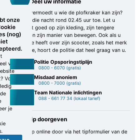
Deel uw informatie
Weet of vermoedt u wie de plofkraker kan zijn?
bt onze
Hij sloeg die nacht rond 02.45 uur toe. Let u
ookie
alstublieft goed op zijn kleding, zijn tengere
es (nog)
postuur en zijn manier van bewegen. Ook als u
iet
informatie heeft over zijn scooter, zoals het merk
epteerd.
en/of type, hoort de politie dat heel graag van u.
t
Politie Opsporingstiplijn
eel van
0800 - 6070
(gratis)
ebsite
Misdaad anoniem
t? Voor
0800 - 7000
(gratis)
ledig
Team Nationale inlichtingen
nde
088 - 661 77 34
(lokaal tarief)
e
er je
Online tip doorgeven
ie
s.
Geef je tip online door via het tipformulier van de
politie.