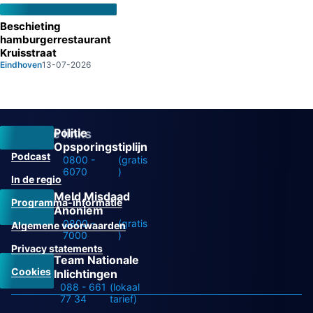
Beschieting
hamburgerrestaurant
Kruisstraat
Eindhoven
13-07-2026
Politie
Overige links
Opsporingstiplijn
Podcast
0800 -
(gratis
6070
)
In de regio
Meld Misdaad
Programma-informatie
Anoniem
0800 -
(gratis
Algemene voorwaarden
7000
)
Privacy statements
Team Nationale
Cookies
Inlichtingen
088 - 661
(lokaal
77 34
tarief)