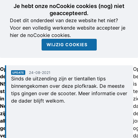
Je hebt onze noCookie cookies (nog) niet
geaccepteerd.
Doet dit onderdeel van deze website het niet?
Voor een volledig werkende website accepteer je
hier de noCookie cookies.
WIJZIG COOKIES
Op
O
24-08-2021
UPDATE
de
b
Sinds de uitzending zijn er tientallen tips
NS-
is
binnengekomen over deze plofkraak. De meeste
stations
te
tips gingen over de scooter. Meer informatie over
in
zi
de dader blijft welkom.
Nederland
d
zijn
d
alle
j
geldwisselautomaten
o
verwijderd,
d