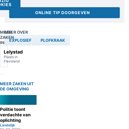
JZIG
KIES
ONLINE TIP DOORGEVEN
MEER
MEER OVER
ZAKEN
EXPLOSIEF
PLOFKRAAK
IN:
Lelystad
Plaats in
Flevoland
MEER ZAKEN UIT
DE OMGEVING
Politie toont
verdachte van
oplichting
Landelijk