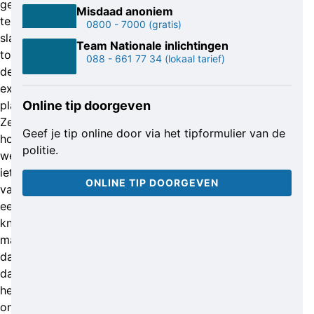
gehoorapparaat
Misdaad anoniem
te
0800 - 7000
(gratis)
slapen
Team Nationale inlichtingen
toen
088 - 661 77 34
(lokaal tarief)
de
explosie
plaatsvond.
Online tip doorgeven
Ze
Geef je tip online door via het tipformulier van de
hoorde
politie.
wel
iets
ONLINE TIP DOORGEVEN
van
een
knal,
maar
dacht
dat
het
onweer