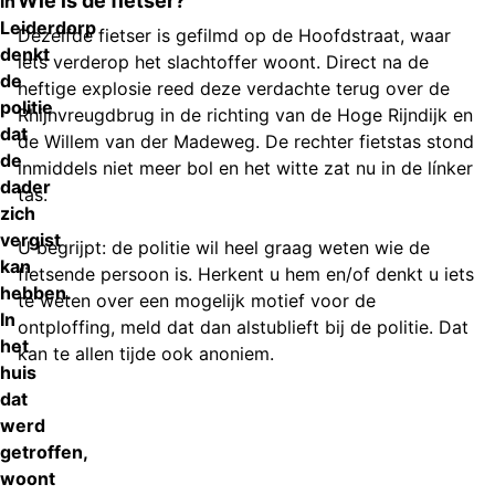
Wie is de fietser?
in
Leiderdorp
Dezelfde fietser is gefilmd op de Hoofdstraat, waar
denkt
iets verderop het slachtoffer woont. Direct na de
de
heftige explosie reed deze verdachte terug over de
politie
Rhijnvreugdbrug in de richting van de Hoge Rijndijk en
dat
de Willem van der Madeweg. De rechter fietstas stond
de
inmiddels niet meer bol en het witte zat nu in de línker
dader
tas.
zich
vergist
U begrijpt: de politie wil heel graag weten wie de
kan
fietsende persoon is. Herkent u hem en/of denkt u iets
hebben.
te weten over een mogelijk motief voor de
In
ontploffing, meld dat dan alstublieft bij de politie. Dat
het
kan te allen tijde ook anoniem.
huis
dat
werd
getroffen,
woont