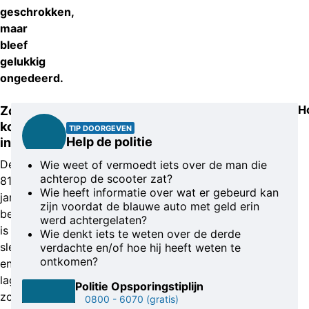
geschrokken,
maar
bleef
gelukkig
ongedeerd.
H
Zoon
kon
TIP DOORGEVEN
Help de politie
ingrijpen
De
Wie weet of vermoedt iets over de man die
achterop de scooter zat?
81-
Wie heeft informatie over wat er gebeurd kan
jarige
zijn voordat de blauwe auto met geld erin
bewoonster
werd achtergelaten?
is
Wie denkt iets te weten over de derde
slechthorend
verdachte en/of hoe hij heeft weten te
ontkomen?
en
lag
Politie Opsporingstiplijn
zonder
0800 - 6070
(gratis)