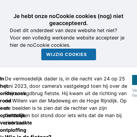
Je hebt onze noCookie cookies (nog) niet
geaccepteerd.
Doet dit onderdeel van deze website het niet?
Voor een volledig werkende website accepteer je
hier de noCookie cookies.
WIJZIG COOKIES
In
De vermoedelijk dader is, in die nacht van 24 op 25
het
juni 2023, door camera’s vastgelegd toen hij over de
Ve
onderzoek
Rhijnvreugdbrug fietste. Hij kwam uit de richting van
fi
rond
de Willem van der Madeweg en de Hoge Rijndijk. Op
een
de beelden is te zien dat de rechter van zijn
opzettelijk
fietstassen bol stond door iets wits dat de man bij
veroorzaakte
zich had.
ontploffing