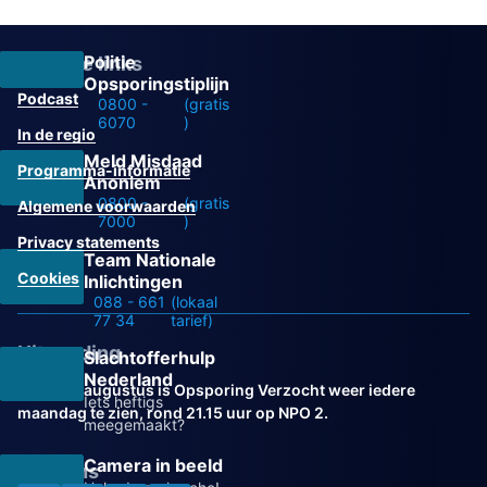
Politie
Overige links
Opsporingstiplijn
Podcast
0800 -
(gratis
6070
)
In de regio
Meld Misdaad
Programma-informatie
Anoniem
0800 -
(gratis
Algemene voorwaarden
7000
)
Privacy statements
Team Nationale
Cookies
Inlichtingen
088 - 661
(lokaal
77 34
tarief)
Uitzending
Slachtofferhulp
Nederland
Vanaf 31 augustus is Opsporing Verzocht weer iedere
Iets heftigs
maandag te zien, rond 21.15 uur op NPO 2.
meegemaakt?
Camera in beeld
Volg ons