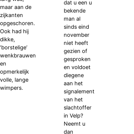
dat u een u
maar aan de
bekende
zijkanten
man al
opgeschoren.
sinds eind
Ook had hij
november
dikke,
niet heeft
‘borstelige’
gezien of
wenkbrauwen
gesproken
en
en voldoet
opmerkelijk
diegene
volle, lange
aan het
wimpers.
signalement
van het
slachtoffer
in Velp?
Neemt u
dan