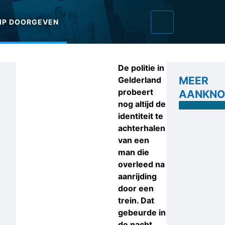
IP DOORGEVEN
De politie in
MEER
Gelderland
probeert
AANKNO
nog altijd de
identiteit te
achterhalen
van een
man die
overleed na
aanrijding
door een
trein. Dat
gebeurde in
de nacht