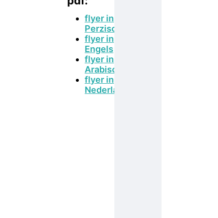
pdf:
flyer in
Perzisch
flyer in
Engels
flyer in
Arabisch
flyer in
Nederlands