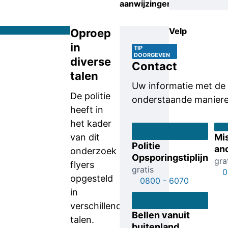
aanwijzingen.
Velp
Oproep
in
TIP
DOORGEVEN
diverse
Contact
talen
Uw informatie met de 
De politie
onderstaande maniere
heeft in
het kader
van dit
Mi
Politie
an
onderzoek
Opsporingstiplijn
gra
flyers
gratis
0
opgesteld
0800 - 6070
in
verschillende
Bellen vanuit
talen.
buitenland