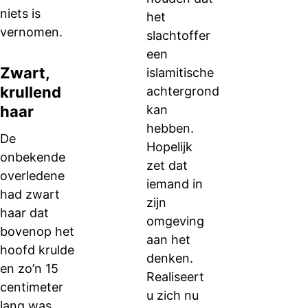
niets is
het
vernomen.
slachtoffer
een
Zwart,
islamitische
krullend
achtergrond
haar
kan
hebben.
De
Hopelijk
onbekende
zet dat
overledene
iemand in
had zwart
zijn
haar dat
omgeving
bovenop het
aan het
hoofd krulde
denken.
en zo’n 15
Realiseert
centimeter
u zich nu
lang was,