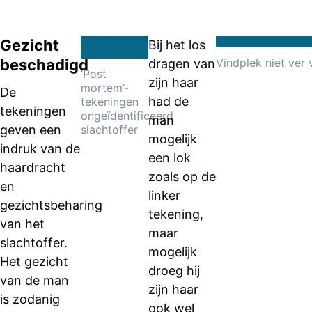
Gezicht
Bij het los
beschadigd
Vindplek niet ver
dragen van
‘Post
zijn haar
mortem’-
De
had de
tekeningen
tekeningen
ongeïdentificeerd
man
geven een
slachtoffer
mogelijk
indruk van de
een lok
haardracht
zoals op de
en
linker
gezichtsbeharing
tekening,
van het
maar
slachtoffer.
mogelijk
Het gezicht
droeg hij
van de man
zijn haar
is zodanig
ook wel