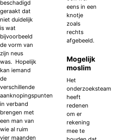
beschadigd
eens in een
geraakt dat
knotje
niet duidelijk
zoals
is wat
rechts
bijvoorbeeld
afgebeeld.
de vorm van
zijn neus
Mogelijk
was. Hopelijk
moslim
kan iemand
de
Het
verschillende
onderzoeksteam
aanknopingspunten
heeft
in verband
redenen
brengen met
om er
een man van
rekening
wie al ruim
mee te
vier maanden
houden dat