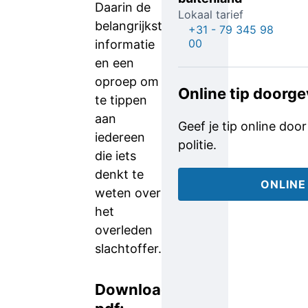
Daarin de
Lokaal tarief
belangrijkste
+31 - 79 345 98
00
informatie
en een
oproep om
Online tip doorg
te tippen
aan
Geef je tip online door
iedereen
politie.
die iets
denkt te
ONLINE
weten over
het
overleden
slachtoffer.
Download