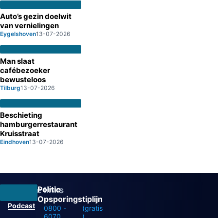
Auto’s gezin doelwit
van vernielingen
Eygelshoven
13-07-2026
Man slaat
cafébezoeker
bewusteloos
Tilburg
13-07-2026
Beschieting
hamburgerrestaurant
Kruisstraat
Eindhoven
13-07-2026
Politie
Overige links
Opsporingstiplijn
Podcast
0800 -
(gratis
6070
)