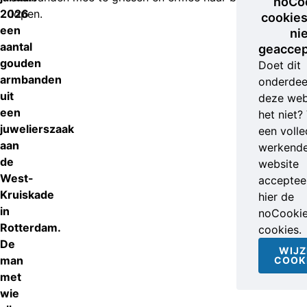
noCo
2026
lopen.
cookies
een
ni
aantal
geaccep
gouden
Doet dit
armbanden
onderdee
uit
deze web
een
het niet?
juwelierszaak
een volle
aan
werkend
de
website
West-
accepteer
Kruiskade
hier de
in
noCooki
Rotterdam.
cookies.
De
WIJZ
man
COOK
met
wie