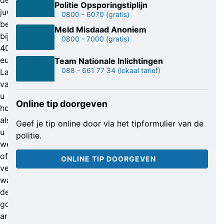
de
Politie Opsporingstiplijn
juwelier
0800 - 6070
(gratis)
bedraagt
Meld Misdaad Anoniem
bijna
0800 - 7000
(gratis)
40.000
euro.
Team Nationale Inlichtingen
088 - 661 77 34
(lokaal tarief)
Laat
van
u
Online tip doorgeven
horen
als
Geef je tip online door via het tipformulier van de
u
politie.
weet
of
ONLINE TIP DOORGEVEN
vermoedt
waar
de
gouden
armbanden