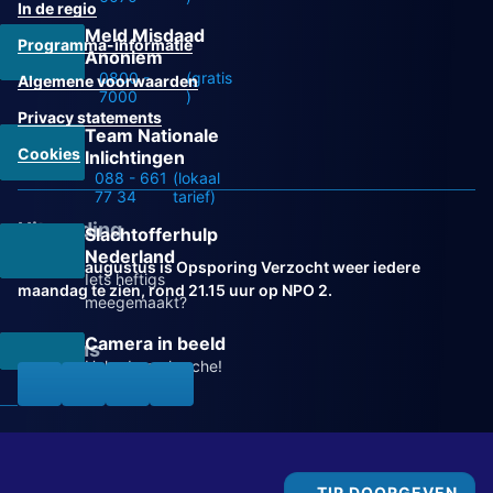
In de regio
Meld Misdaad
Programma-informatie
Anoniem
0800 -
(gratis
Algemene voorwaarden
7000
)
Privacy statements
Team Nationale
Cookies
Inlichtingen
088 - 661
(lokaal
77 34
tarief)
Uitzending
Slachtofferhulp
Nederland
Vanaf 31 augustus is Opsporing Verzocht weer iedere
Iets heftigs
maandag te zien, rond 21.15 uur op NPO 2.
meegemaakt?
Camera in beeld
Volg ons
Help de recherche!
TIP DOORGEVEN