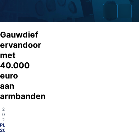
Gauwdief
ervandoor
met
Home
40.000
Zaken
euro
aan
Fraudeurs
armbanden
Opsporingslijst
Rotterdam
29-
Cold Cases
06-
2026
PL1700-
Tip doorgeven
2026026742
Volg ons