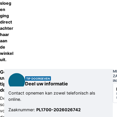
sloeg
en
ging
direct
achter
haar
aan
de
winkel
uit.
M
Geef
Z
uw
TIP DOORGEVEN
IN
Deel uw informatie
tip
door
Contact opnemen kan zowel telefonisch als
De
online.
schade
Zaaknummer:
PL1700-2026026742
voor