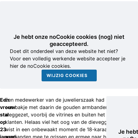
Je hebt onze noCookie cookies (nog) niet
geaccepteerd.
Doet dit onderdeel van deze website het niet?
Voor een volledig werkende website accepteer je
hier de noCookie cookies.
WIJZIG COOKIES
Een
Een medewerker van de juwelierszaak had heel even
vrouw
een bakje met daarin de gouden armbanden
stal
weggezet, voorbij de vitrines en buiten het bereik van
op
klanten. Helaas viel het oog van de dievegge erop. Zij
23
wist in een onbewaakt moment de 18-karaats
Je heb
januari
armbanden mee te grissen en ermee naar buiten te