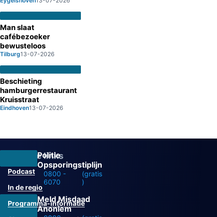
Eygelshoven
13-07-2026
Man slaat
cafébezoeker
bewusteloos
Tilburg
13-07-2026
Beschieting
hamburgerrestaurant
Kruisstraat
Eindhoven
13-07-2026
Politie
Overige links
Opsporingstiplijn
Podcast
0800 -
(gratis
6070
)
In de regio
Meld Misdaad
Programma-informatie
Anoniem