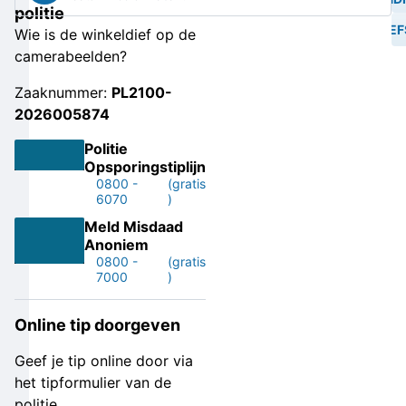
politie
DIEF
Wie is de winkeldief op de
camerabeelden?
Zaaknummer:
PL2100-
2026005874
Politie
Opsporingstiplijn
0800 -
(gratis
6070
)
Meld Misdaad
Anoniem
0800 -
(gratis
7000
)
Online tip doorgeven
Geef je tip online door via
het tipformulier van de
politie.