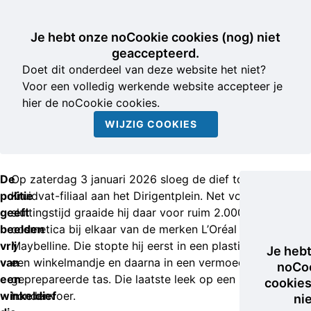
Je hebt onze noCookie cookies (nog) niet
geaccepteerd.
Doet dit onderdeel van deze website het niet?
Voor een volledig werkende website accepteer je
hier de noCookie cookies.
WIJZIG COOKIES
De
Op zaterdag 3 januari 2026 sloeg de dief toe in een
politie
Kruidvat-filiaal aan het Dirigentplein. Net voor
geeft
sluitingstijd graaide hij daar voor ruim 2.000 euro aan
beelden
cosmetica bij elkaar van de merken L’Oréal en
vrij
Maybelline. Die stopte hij eerst in een plastic tas in
Je heb
van
een winkelmandje en daarna in een vermoedelijk
noCo
een
geprepareerde tas. Die laatste leek op een zak
cookies
winkeldief
hondenvoer.
ni