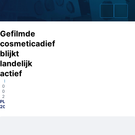
Gefilmde
cosmeticadief
blijkt
Home
landelijk
Zaken
actief
Eindhoven
Fraudeurs
01-
06-
Opsporingslijst
2026
PL2100-
2026005874
Cold Cases
Tip doorgeven
Volg ons