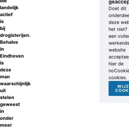
die
geaccep
landelijk
Doet dit
actief
onderdee
is
deze web
bij
het niet?
drogisterijen.
een volle
Behalve
werkend
in
website
Eindhoven
accepteer
is
hier de
deze
noCooki
man
cookies.
waarschijnlijk
WIJZ
uit
COOK
stelen
geweest
in
onder
meer