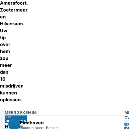
Amersfoort,
Zoetermeer
en
Hilversum.
Uw
tip
over
hem
zou
meer
dan
10
misdrijven
kunnen
oplossen.
MEER ZAKEN IN:
M
TIP
O
DOORGEVEN
Eindhoven
MOBI
Help de
Plaats in Noord-Brabant
BANDI