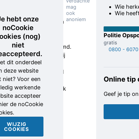
verdachte
heeft een
Wie herk
mag
vrij fors
ook
Wie heeft
Je hebt onze
anoniem
postuur en
noCookie
leek bij
Politie Opspo
ookies (nog)
aankomst
gratis
niet
goedgeluimd.
0800 - 6070
eaccepteerd.
Waarom hij
et dit onderdeel
later zo
n deze website
boos werd
Online tip
t niet? Voor een
dat hij een
lledig werkende
wapen trok
Geef je tip on
bsite accepteer
en
 hier de noCookie
gebruikte,
okies.
is nog niet
duidelijk.
WIJZIG
COOKIES
Volgens
getuigen