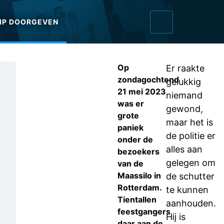
IP DOORGEVEN
Op
Er raakte
zondagochtend
gelukkig
21 mei 2023
niemand
was er
gewond,
grote
maar het is
paniek
de politie er
onder de
alles aan
bezoekers
gelegen om
van de
Maassilo in
de schutter
Rotterdam.
te kunnen
Tientallen
aanhouden.
feestgangers
Hij is
daar aan de