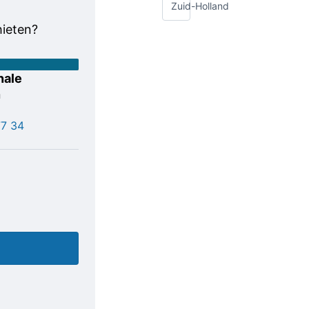
Zuid-Holland
hieten?
nale
n
77 34