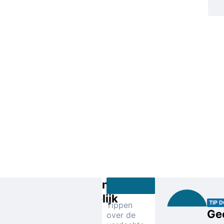
Aanleiding
onduidelijk
TIP 
Tippen
Gee
over de
De man