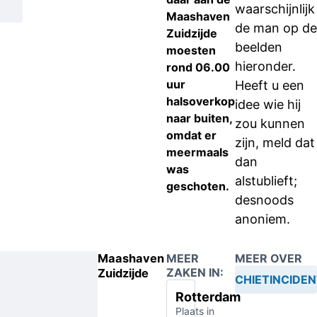
waarschijnlijk
Maashaven
de man op de
Zuidzijde
beelden
moesten
hieronder.
rond 06.00
uur
Heeft u een
halsoverkop
idee wie hij
naar buiten,
zou kunnen
omdat er
zijn, meld dat
meermaals
dan
was
alstublieft;
geschoten.
desnoods
anoniem.
Maashaven
MEER
MEER OVER
ZAKEN IN:
Zuidzijde
SCHIETINCIDE
Rotterdam
Plaats in