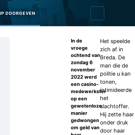
IP DOORGEVEN
In de
Het speelde
vroege
zich af in
ochtend van
Breda. De
zondag 6
man die de
november
politie u kan
2022 werd
tonen,
een casino-
intimideerde
medewerkster
het
op een
gewetenloze
slachtoffer.
manier
Hij zette haar
gedwongen
onder druk
om geld van
door haar
haar