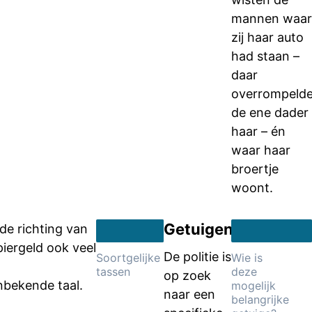
mannen waar
zij haar auto
had staan –
daar
overrompeld
de ene dader
haar – én
waar haar
broertje
woont.
Getuigenoproep
de richting van
iergeld ook veel
De politie is
Soortgelijke
Wie is
tassen
deze
op zoek
nbekende taal.
mogelijk
naar een
belangrijke