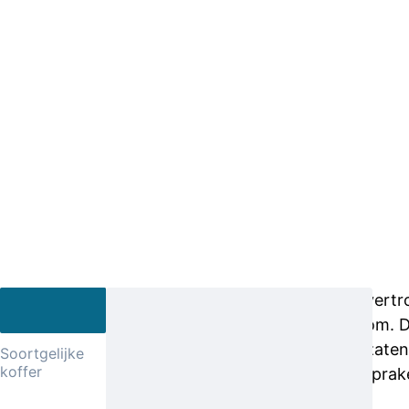
Vanaf een
Deze man vertrok
parkeergarage
het Achterom. D
aan de
munten in zaten
Soortgelijke
koffer
Middellaan
Onderling sprak
moest het