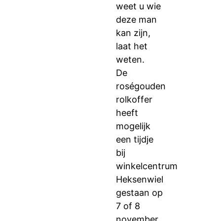
weet u wie
deze man
kan zijn,
laat het
weten.
De
roségouden
rolkoffer
heeft
mogelijk
een tijdje
bij
winkelcentrum
Heksenwiel
gestaan op
7 of 8
november,