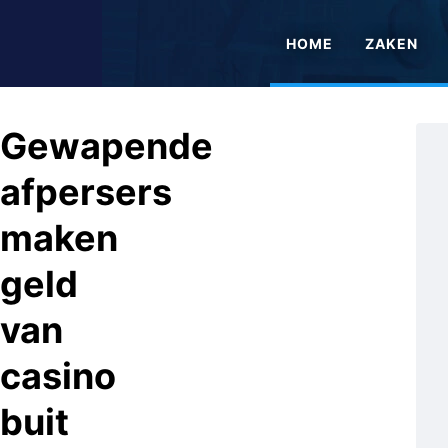
HOME
ZAKEN
Gewapende
afpersers
maken
geld
van
casino
buit