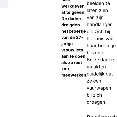
beelden te
werkgever
laten zien
af te geven.
van zijn
De daders
handlanger
dreigden
het broertje
die zich bij
van de 27-
het huis van
jarige
haar broertje
vrouw iets
bevond.
aan te doen
Beide daders
als ze niet
maakten
zou
duidelijk dat
meewerken.
ze een
vuurwapen
bij zich
droegen.