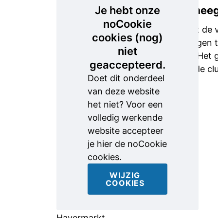
slachtoffer
Je hebt onze
Tassen mee
in haar
noCookie
Behalve dat de 
eigen auto
cookies (nog)
ook haar eigen t
naast de
niet
november. Het 
dader
geaccepteerd.
zogenoemde clu
zitten
Doet dit onderdeel
terwijl die
van deze website
naar de
het niet? Voor een
Gravenstraat
volledig werkende
reed. Vanaf
website accepteer
daar moest
je hier de noCookie
het
cookies.
slachtoffer
WIJZIG
naar het
COOKIES
casino aan
de
Havermarkt