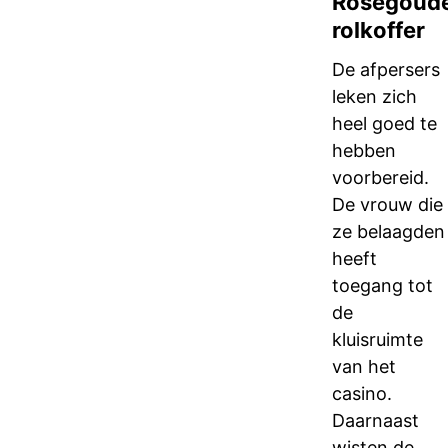
Roségoud
rolkoffer
De afpersers
leken zich
heel goed te
hebben
voorbereid.
De vrouw die
ze belaagden
heeft
toegang tot
de
kluisruimte
van het
casino.
Daarnaast
wisten de