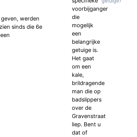
specifieke
getuige?
voorbijganger
die
e geven, werden
mogelijk
zien sinds die 6e
een
 een
belangrijke
getuige is.
Het gaat
om een
kale,
brildragende
man die op
badslippers
over de
Gravenstraat
liep. Bent u
dat of