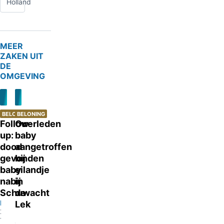
Holland
MEER
ZAKEN UIT
DE
OMGEVING
BELONING
BELONING
Follow-
Overleden
up:
baby
dood
aangetroffen
gevonden
bij
baby
eilandje
nabij
in
Schuwacht
de
Lekkerkerk
Lek
28-
Lekkerkerk
12-
07-