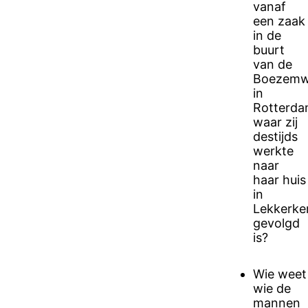
vanaf
een zaak
in de
buurt
van de
Boezem
in
Rotterd
waar zij
destijds
werkte
naar
haar huis
in
Lekkerke
gevolgd
is?
Wie weet
wie de
mannen