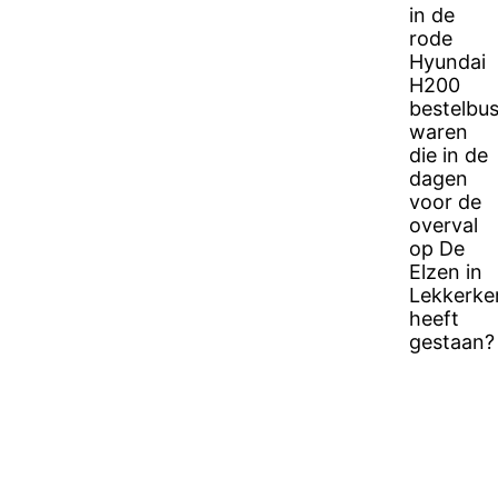
in de
rode
Hyundai
H200
bestelbu
waren
die in de
dagen
voor de
overval
op De
Elzen in
Lekkerke
heeft
gestaan?