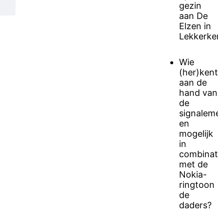
gezin
aan De
Elzen in
Lekkerke
Wie
(her)kent
aan de
hand van
de
signalem
en
mogelijk
in
combinat
met de
Nokia-
ringtoon
de
daders?