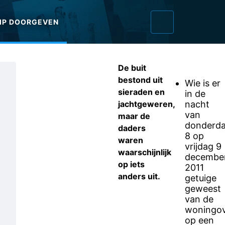
IP DOORGEVEN
De buit
bestond uit
Wie is er
sieraden en
in de
jachtgeweren,
nacht
van
maar de
donderd
daders
8 op
waren
vrijdag 9
waarschijnlijk
decembe
op iets
2011
anders uit.
getuige
geweest
van de
woningov
op een