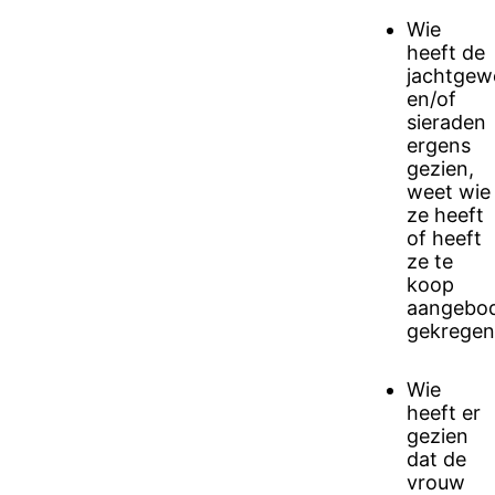
Wie
heeft de
jachtgew
en/of
sieraden
ergens
gezien,
weet wie
ze heeft
of heeft
ze te
koop
aangebo
gekregen
Wie
heeft er
gezien
dat de
vrouw