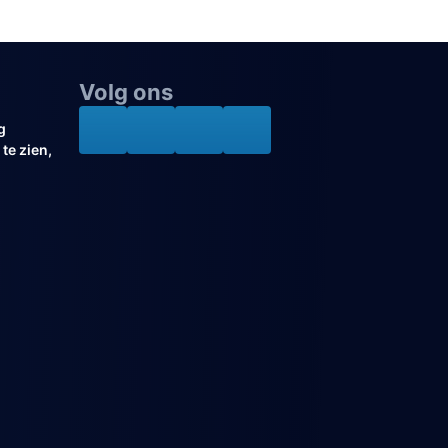
Volg ons
g
te zien,