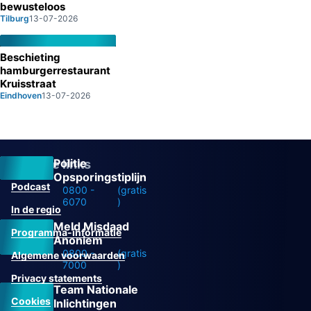
bewusteloos
Tilburg
13-07-2026
Beschieting
hamburgerrestaurant
Kruisstraat
Eindhoven
13-07-2026
Politie
Overige links
Opsporingstiplijn
Podcast
0800 -
(gratis
6070
)
In de regio
Meld Misdaad
Programma-informatie
Anoniem
0800 -
(gratis
Algemene voorwaarden
7000
)
Privacy statements
Team Nationale
Cookies
Inlichtingen