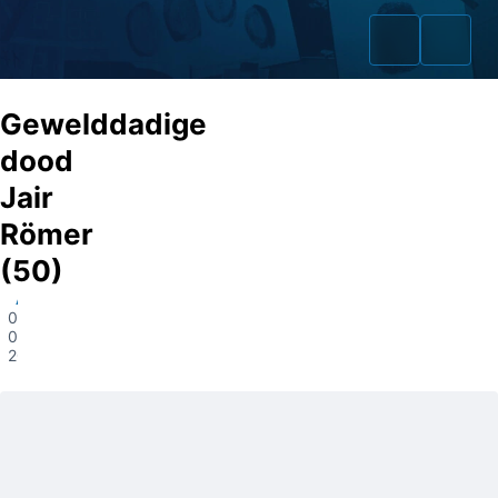
Gewelddadige
dood
Jair
Home
Römer
Zaken
(50)
Amsterdam
Fraudeurs
09-
09-
Opsporingslijst
2025
Cold Cases
Tip doorgeven
Volg ons