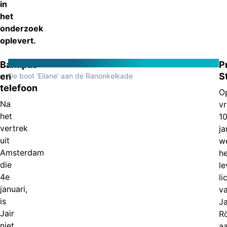
in
het
onderzoek
oplevert.
Bankpas
P
en
S
De boot ‘Eliane’ aan de Ranonkelkade
telefoon
O
Na
vr
het
1
vertrek
ja
uit
w
Amsterdam
he
die
le
4e
l
januari,
v
is
Ja
Jair
R
niet
a