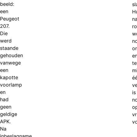
beeld:
sl
een
H
Peugeot
n
207.
ro
Die
w
werd
n
staande
o
gehouden
e
vanwege
te
een
m
kapotte
é
voorlamp
v
en
is
had
n
geen
o
geldige
vr
APK.
vo
Na
inbeslagname