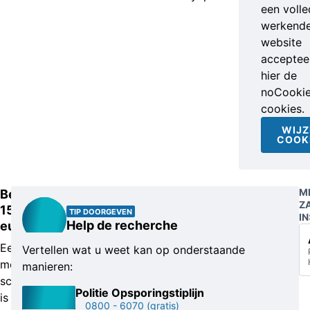
een volle
werkend
website
accepteer
hier de
noCooki
cookies.
WIJZ
COOK
M
Beloning:
Z
15.000
TIP DOORGEVEN
IN
Help de recherche
euro
Een
Vertellen wat u weet kan op onderstaande
mogelijk
manieren:
scenario
Politie Opsporingstiplijn
is
0800 - 6070
(gratis)