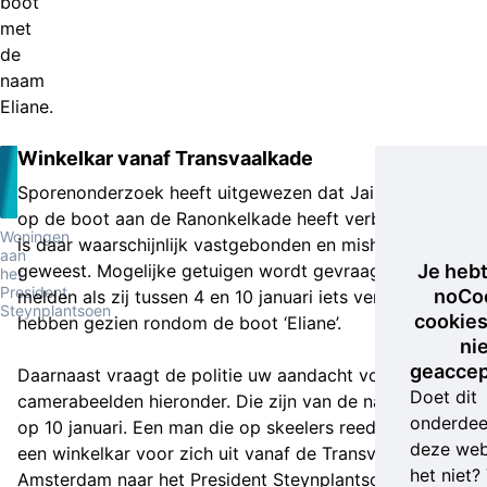
boot
met
de
naam
Eliane.
Winkelkar vanaf Transvaalkade
Sporenonderzoek heeft uitgewezen dat Jair inderdaad
op de boot aan de Ranonkelkade heeft verbleven. Hij
Woningen
is daar waarschijnlijk vastgebonden en mishandeld
aan
geweest. Mogelijke getuigen wordt gevraagd zich te
Je heb
het
President
noCo
melden als zij tussen 4 en 10 januari iets verdachts
Steynplantsoen
cookies
hebben gezien rondom de boot ‘Eliane’.
ni
geaccep
Daarnaast vraagt de politie uw aandacht voor de
Doet dit
camerabeelden hieronder. Die zijn van de nacht van 9
onderdee
op 10 januari. Een man die op skeelers reed, duwde
deze web
een winkelkar voor zich uit vanaf de Transvaalkade in
het niet?
Amsterdam naar het President Steynplantsoen.