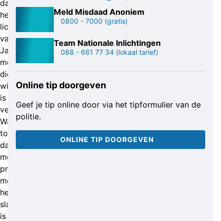
dat
Meld Misdaad Anoniem
het
0800 - 7000
(gratis)
lichaam
van
Team Nationale Inlichtingen
Jair
088 - 661 77 34
(lokaal tarief)
met
die
Online tip doorgeven
winkelkar
is
Geef je tip online door via het tipformulier van de
vervoerd.
politie.
Wat
tot
ONLINE TIP DOORGEVEN
dat
moment
precies
met
het
slachtoffer
is