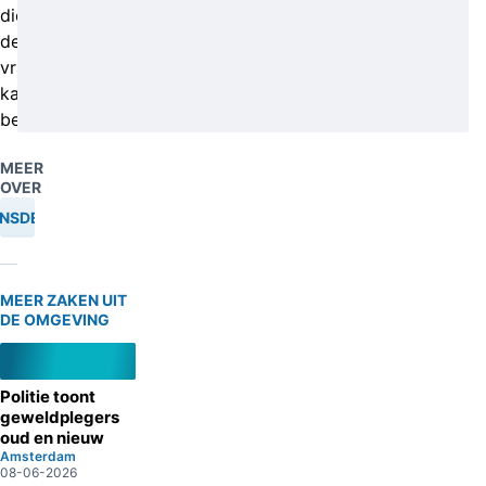
die
deze
vragen
kan
beantwoorden.
MEER
OVER
NSDELICT
MEER ZAKEN UIT
DE OMGEVING
Politie toont
geweldplegers
oud en nieuw
Amsterdam
08-06-2026