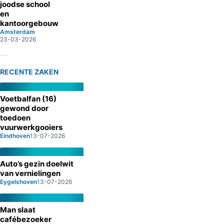
joodse school
en
kantoorgebouw
Amsterdam
23-03-2026
RECENTE ZAKEN
Voetbalfan (16)
gewond door
toedoen
vuurwerkgooiers
Eindhoven
13-07-2026
Auto’s gezin doelwit
van vernielingen
Eygelshoven
13-07-2026
Man slaat
cafébezoeker