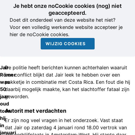
Je hebt onze noCookie cookies (nog) niet
geaccepteerd.
Doet dit onderdeel van deze website het niet?
Voor een volledig werkende website accepteer je
hier de noCookie cookies.
WIJZIG COOKIES
Jair
De politie heeft berichten kunnen achterhalen waaruit
Römer
een conflict blijkt dat Jair leek te hebben over een
was
pakketje in combinatie met Costa Rica. Een fout die hij
50
daarbij mogelijk maakte, kan het slachtoffer fataal zijn
jaar
geworden.
oud
Autorit met verdachten
toen
hij
Er zijn nog veel vragen in het onderzoek. Vast staat
in
dat Jair op zaterdag 4 januari rond 18.00 vertrok van
januari
zijn verblijfplaats in Amsterdam-West. Hij stapte daar