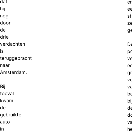
dat
e
hij
e
nog
st
door
ze
de
g
drie
verdachten
D
is
po
teruggebracht
v
naar
e
Amsterdam.
g
v
Bij
v
toeval
b
kwam
bi
de
d
gebruikte
d
auto
v
in
he