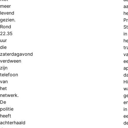
meer
a
levend
he
gezien.
Pr
Rond
S
22.35
in
uur
he
die
t
zaterdagavond
v
verdween
e
zijn
a
telefoon
da
van
Hi
het
w
netwerk.
g
De
e
politie
in
heeft
e
achterhaald
d