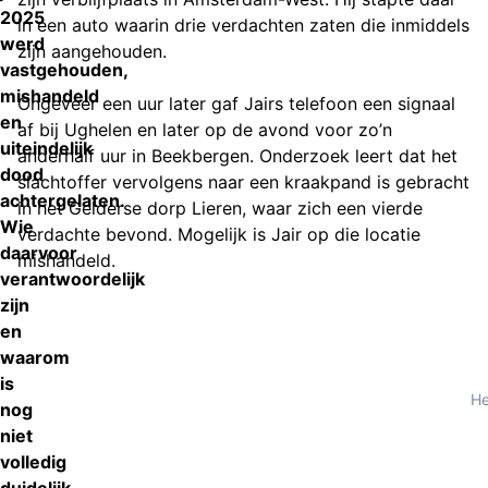
2025
in een auto waarin drie verdachten zaten die inmiddels
werd
zijn aangehouden.
vastgehouden,
mishandeld
Ongeveer een uur later gaf Jairs telefoon een signaal
en
af bij Ughelen en later op de avond voor zo’n
uiteindelijk
anderhalf uur in Beekbergen. Onderzoek leert dat het
dood
slachtoffer vervolgens naar een kraakpand is gebracht
achtergelaten.
in het Gelderse dorp Lieren, waar zich een vierde
Wie
verdachte bevond. Mogelijk is Jair op die locatie
daarvoor
mishandeld.
verantwoordelijk
zijn
en
waarom
is
He
nog
niet
volledig