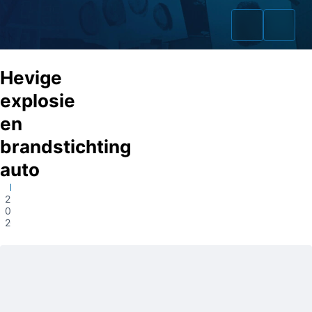
Hevige
explosie
en
Home
brandstichting
Zaken
auto
Doorwerth
Fraudeurs
25-
03-
Opsporingslijst
2025
Cold Cases
Tip doorgeven
Volg ons