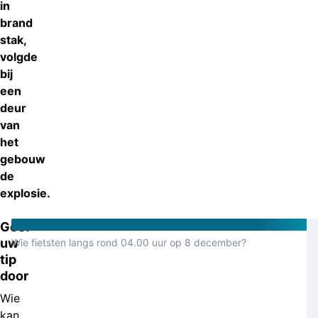
in
brand
stak,
volgde
bij
een
deur
van
het
gebouw
de
explosie.
Geef
uw
Wie fietsten langs rond 04.00 uur op 8 december?
tip
door
Wie
kan