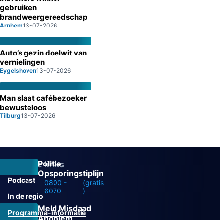
gebruiken
brandweergereedschap
Arnhem
13-07-2026
Auto’s gezin doelwit van
vernielingen
Eygelshoven
13-07-2026
Man slaat cafébezoeker
bewusteloos
Tilburg
13-07-2026
Politie
Overige links
Opsporingstiplijn
Podcast
0800 -
(gratis
6070
)
In de regio
Meld Misdaad
Programma-informatie
Anoniem