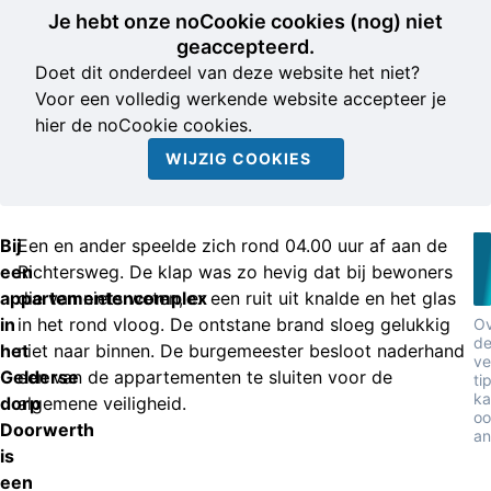
Je hebt onze noCookie cookies (nog) niet
geaccepteerd.
Doet dit onderdeel van deze website het niet?
Voor een volledig werkende website accepteer je
hier de noCookie cookies.
WIJZIG COOKIES
Bij
Een en ander speelde zich rond 04.00 uur af aan de
een
Richtersweg. De klap was zo hevig dat bij bewoners
appartementencomplex
die van niets weten, er een ruit uit knalde en het glas
in
in het rond vloog. De ontstane brand sloeg gelukkig
Ov
d
het
niet naar binnen. De burgemeester besloot naderhand
ve
Gelderse
een van de appartementen te sluiten voor de
ti
ka
dorp
algemene veiligheid.
oo
Doorwerth
an
is
een