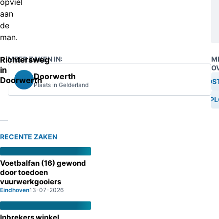
opviel
aan
de
man.
Richtersweg
MEER ZAKEN IN:
M
O
in
Doorwerth
Doorwerth
BRANDST
Plaats in Gelderland
EXPL
RECENTE ZAKEN
Voetbalfan (16) gewond
door toedoen
vuurwerkgooiers
Eindhoven
13-07-2026
Inbrekers winkel