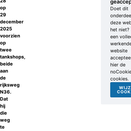
28
geaccep
op
Doet dit
29
onderdee
december
deze web
2025
het niet?
voorzien
een volle
op
werkend
twee
website
tankshops,
accepteer
beide
hier de
aan
noCooki
de
cookies.
rijksweg
WIJZ
N36.
COOK
Dat
hij
die
weg
te