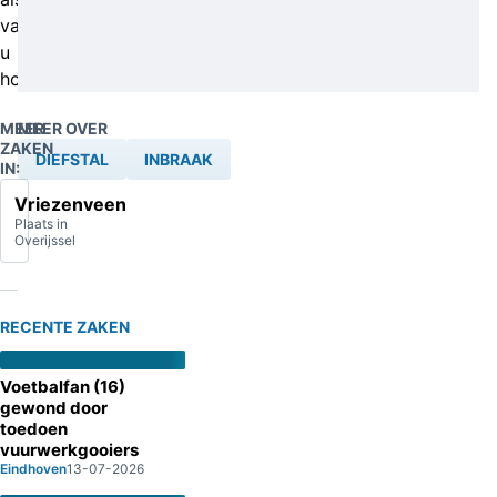
van
u
horen.
MEER
MEER OVER
ZAKEN
DIEFSTAL
INBRAAK
IN:
Vriezenveen
Plaats in
Overijssel
RECENTE ZAKEN
Voetbalfan (16)
gewond door
toedoen
vuurwerkgooiers
Eindhoven
13-07-2026