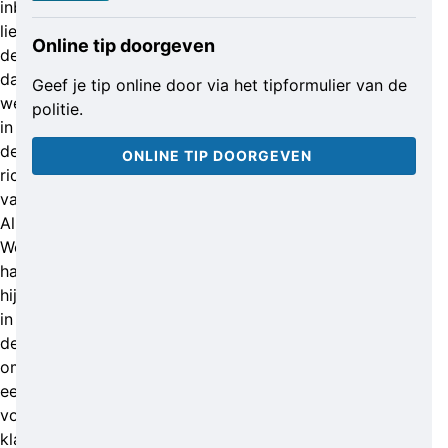
inbraak
liep
Online tip doorgeven
de
dader
Geef je tip online door via het tipformulier van de
weg
politie.
in
de
ONLINE TIP DOORGEVEN
richting
van
Almelo.
Wellicht
had
hij
in
de
omgeving
een
voertuig
klaarstaan.