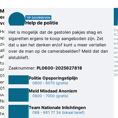
Mogelijk
een
TIP DOORGEVEN
Help de politie
voertuig?
D
Het
Het is mogelijk dat de gestolen pakjes shag en
N
speelde
sigaretten ergens te koop aangeboden zijn. Zet
m
li
zich
dat u aan het denken en/of kunt u meer vertellen
Av
allemaal
over de man op de camerabeelden? Meld dat dan
en
af
re
alstublieft.
va
tussen
d
Zaaknummer:
PL0600-2025627818
ongeveer
w
Sh
01.00
Politie Opsporingstiplijn
en
0800 - 6070
(gratis)
01.20
Meld Misdaad Anoniem
uur.
0800 - 7000
(gratis)
Na
de
Team Nationale Inlichtingen
088 - 661 77 34
(lokaal tarief)
tweede