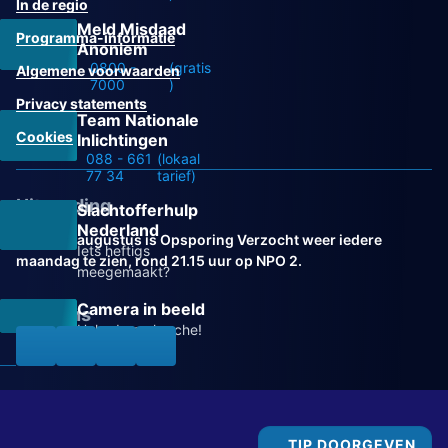
In de regio
Meld Misdaad
Programma-informatie
Anoniem
0800 -
(gratis
Algemene voorwaarden
7000
)
Privacy statements
Team Nationale
Cookies
Inlichtingen
088 - 661
(lokaal
77 34
tarief)
Uitzending
Slachtofferhulp
Nederland
Vanaf 31 augustus is Opsporing Verzocht weer iedere
Iets heftigs
maandag te zien, rond 21.15 uur op NPO 2.
meegemaakt?
Camera in beeld
Volg ons
Help de recherche!
TIP DOORGEVEN