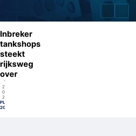
Inbreker
tankshops
steekt
Home
rijksweg
Zaken
over
Vriezenveen
Fraudeurs
27-
04-
Opsporingslijst
2026
PL0600-
2025627818
Cold Cases
Tip doorgeven
Volg ons