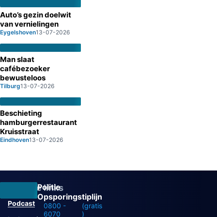
Auto’s gezin doelwit
van vernielingen
Eygelshoven
13-07-2026
Man slaat
cafébezoeker
bewusteloos
Tilburg
13-07-2026
Beschieting
hamburgerrestaurant
Kruisstraat
Eindhoven
13-07-2026
Politie
Overige links
Opsporingstiplijn
Podcast
0800 -
(gratis
6070
)