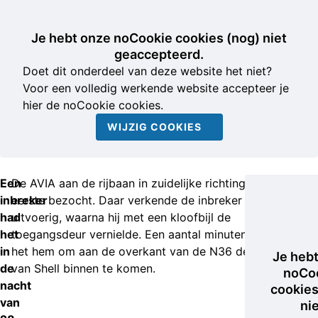
Je hebt onze noCookie cookies (nog) niet
geaccepteerd.
Doet dit onderdeel van deze website het niet?
Voor een volledig werkende website accepteer je
hier de noCookie cookies.
WIJZIG COOKIES
Een
De AVIA aan de rijbaan in zuidelijke richting werd als
inbreker
eerste bezocht. Daar verkende de inbreker de situatie
had
uitvoerig, waarna hij met een kloofbijl de
het
toegangsdeur vernielde. Een aantal minuten later lukte
in
het hem om aan de overkant van de N36 de tankshop
Je heb
de
van Shell binnen te komen.
noCo
nacht
cookies
van
ni