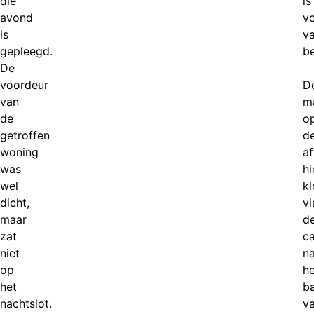
die
is
avond
vo
is
v
gepleegd.
be
De
voordeur
D
van
m
de
o
getroffen
d
woning
af
was
hi
wel
k
dicht,
vi
maar
d
zat
c
niet
n
op
he
het
b
nachtslot.
v