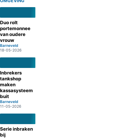
OMGEVING
Duo rolt
portemonnee
van oudere
vrouw
Barneveld
18-05-2026
Inbrekers
tankshop
maken
kassasysteem
buit
Barneveld
11-05-2026
Serie inbraken
bij