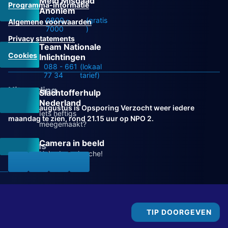
Meld Misdaad
Programma-informatie
Anoniem
0800 -
(gratis
Algemene voorwaarden
7000
)
Privacy statements
Team Nationale
Cookies
Inlichtingen
088 - 661
(lokaal
77 34
tarief)
Uitzending
Slachtofferhulp
Nederland
Vanaf 31 augustus is Opsporing Verzocht weer iedere
Iets heftigs
maandag te zien, rond 21.15 uur op NPO 2.
meegemaakt?
Camera in beeld
Volg ons
Help de recherche!
TIP DOORGEVEN