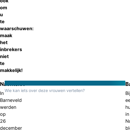
ook
om
u
te
waarschuwen:
maak
het
inbrekers
niet
te
makkelijk!
Nachtslot
B
Wie kan iets over deze vrouwen vertellen?
In
Bi
Barneveld
e
werden
hu
op
in
26
N
december
b