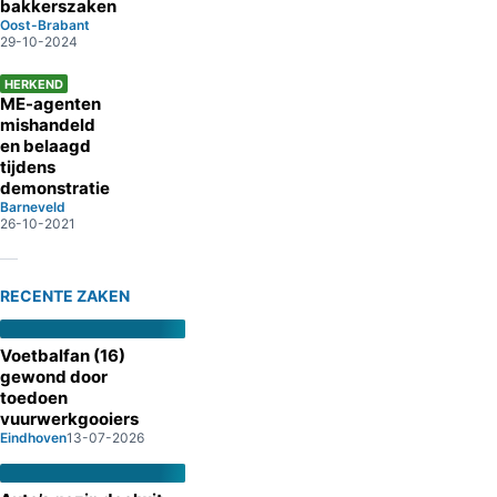
bakkerszaken
Oost-Brabant
29-10-2024
HERKEND
ME-agenten
mishandeld
en belaagd
tijdens
demonstratie
Barneveld
26-10-2021
RECENTE ZAKEN
Voetbalfan (16)
gewond door
toedoen
vuurwerkgooiers
Eindhoven
13-07-2026