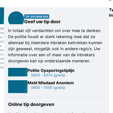
T
i
TIP DOORGEVEN
Geef uw tip door
Meld
In totaal vijf verdachten om over mee te denken.
het
De politie houdt er sterk rekening mee dat ze
a.u.b.
als
allemaal bij meerdere inbraken betrokken kunnen
u
zijn geweest, mogelijk ook in andere regio’s. Uw
iets
over
informatie over een of meer van de inbrekers
deze
doorgeven kan op onderstaande manieren.
verdachten
weet
Politie Opsporingstiplijn
0800 - 6070
(gratis)
Meld Misdaad Anoniem
0800 - 7000
(gratis)
Online tip doorgeven