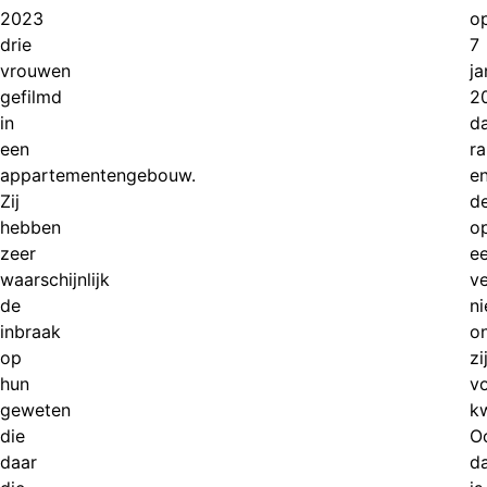
2023
o
drie
7
vrouwen
ja
gefilmd
2
in
d
een
r
appartementengebouw.
e
Zij
d
hebben
o
zeer
e
waarschijnlijk
ve
de
ni
inbraak
o
op
zi
hun
v
geweten
k
die
O
daar
d