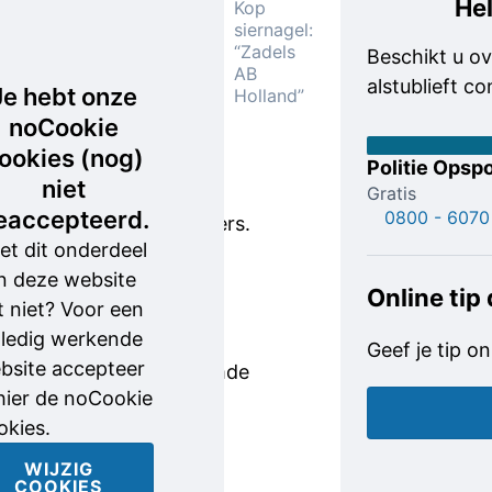
Hel
Kop
gestolen
siernagel:
zadels zijn
“Zadels
Beschikt u ov
AB
enkele
alstublieft c
Je hebt onze
Holland”
voor
noCookie
dressuur-
ookies (nog)
en enkele
Politie Opspo
niet
voor
Gratis
eaccepteerd.
0800 - 6070
springruiters.
et dit onderdeel
Alle
n deze website
hadden bij
Online tip
t niet? Voor een
wegname
lledig werkende
een
Geef je tip on
bsite accepteer
zogenoemde
 hier de noCookie
siernagel.
okies.
Op de kop
daarvan
WIJZIG
COOKIES
staat