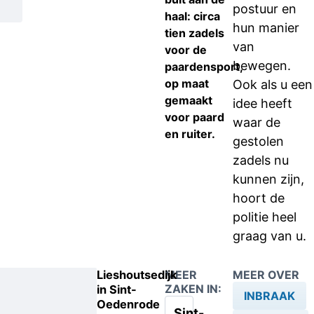
postuur en
haal: circa
hun manier
tien zadels
van
voor de
bewegen.
paardensport,
op maat
Ook als u een
gemaakt
idee heeft
voor paard
waar de
en ruiter.
gestolen
zadels nu
kunnen zijn,
hoort de
politie heel
graag van u.
Lieshoutsedijk
MEER
MEER OVER
ZAKEN IN:
in Sint-
INBRAAK
Oedenrode
Sint-