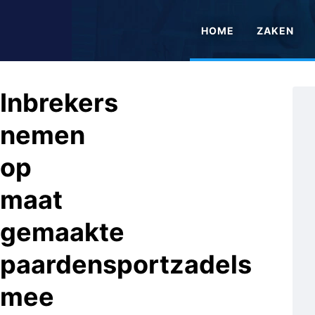
HOME
ZAKEN
Inbrekers
nemen
op
maat
gemaakte
paardensportzadels
mee