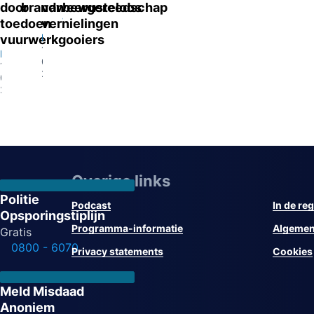
door
brandweergereedschap
van
bewusteloos
Arnhem
Tilburg
toedoen
vernielingen
13-
13-
Eygelshoven
vuurwerkgooiers
07-
07-
13-
Eindhoven
2026
2026
07-
13-
2026
07-
2026
Overige links
Politie
Podcast
In de reg
Opsporingstiplijn
Programma-informatie
Algemen
Gratis
0800 - 6070
Privacy statements
Cookies
Meld Misdaad
Anoniem