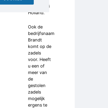
“Zadels AB
Holland.”
Ook de
bedrijfsnaam
Brandt
komt op de
zadels
voor. Heeft
u een of
meer van
de
gestolen
zadels
mogelijk
ergens te