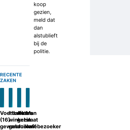
koop
gezien,
meld dat
dan
alstublieft
bij de
politie.
RECENTE
ZAKEN
Voetbalfan
Inbrekers
Auto’s
Man
(16)
winkel
gezin
slaat
gewond
gebruiken
doelwit
cafébezoeker