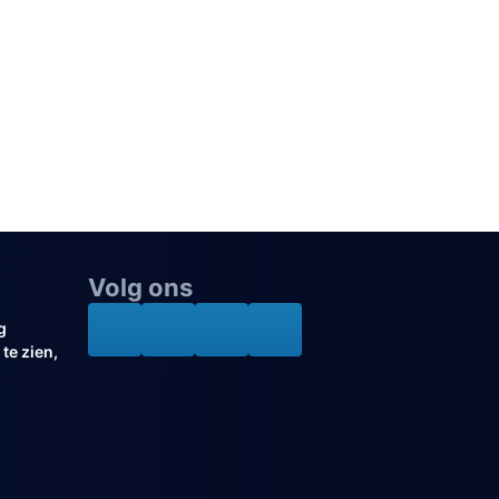
Volg ons
g
te zien,