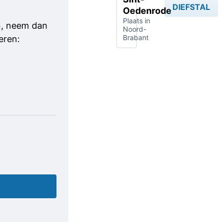
DIEFSTAL
Oedenrode
Plaats in
jn, neem dan
Noord-
Brabant
eren: