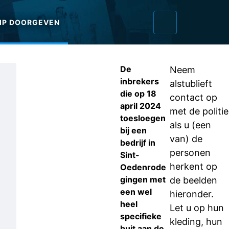
IP DOORGEVEN
De
Neem
inbrekers
alstublieft
die op 18
contact op
april 2024
met de politie
toesloegen
als u (een
bij een
van) de
bedrijf in
personen
Sint-
herkent op
Oedenrode
gingen met
de beelden
een wel
hieronder.
heel
Let u op hun
specifieke
kleding, hun
buit aan de