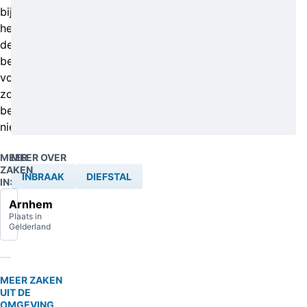
bij
het
derde
bedrijf
voor
zover
bekend
niets.
MEER
MEER OVER
ZAKEN
INBRAAK
DIEFSTAL
IN:
Arnhem
Plaats in
Gelderland
MEER ZAKEN
UIT DE
OMGEVING