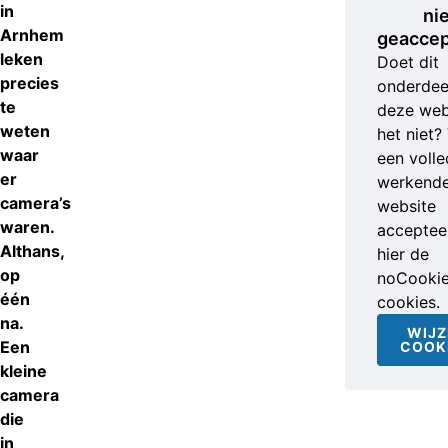
in
ni
Arnhem
geaccep
leken
Doet dit
precies
onderdee
te
deze web
weten
het niet?
waar
een volle
er
werkend
camera’s
website
waren.
accepteer
Althans,
hier de
op
noCooki
één
cookies.
na.
WIJZ
Een
COOK
kleine
camera
die
in