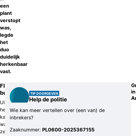
een
plant
verstopt
was,
legde
het
duo
duidelijk
herkenbaar
vast.
G
Flinke
in
buit
TIP DOORGEVEN
A
Help de politie
Uit
het
Wie kan meer vertellen over (een van) de
kantoor
inbrekers?
waar
Zaaknummer:
PL0600-2025367155
ze