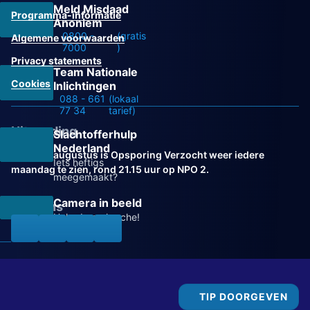
Meld Misdaad
Programma-informatie
Anoniem
0800 -
(gratis
Algemene voorwaarden
7000
)
Privacy statements
Team Nationale
Cookies
Inlichtingen
088 - 661
(lokaal
77 34
tarief)
Uitzending
Slachtofferhulp
Nederland
Vanaf 31 augustus is Opsporing Verzocht weer iedere
Iets heftigs
maandag te zien, rond 21.15 uur op NPO 2.
meegemaakt?
Camera in beeld
Volg ons
Help de recherche!
TIP DOORGEVEN