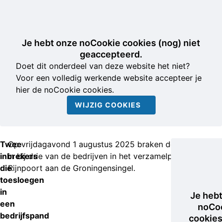
Je hebt onze noCookie cookies (nog) niet
geaccepteerd.
Doet dit onderdeel van deze website het niet?
Voor een volledig werkende website accepteer je
hier de noCookie cookies.
WIJZIG COOKIES
Twee
Op vrijdagavond 1 augustus 2025 braken de mannen
inbrekers
in bij drie van de bedrijven in het verzamelpand
die
Rijnpoort aan de Groningensingel.
toesloegen
in
Je heb
een
noCo
bedrijfspand
cookies