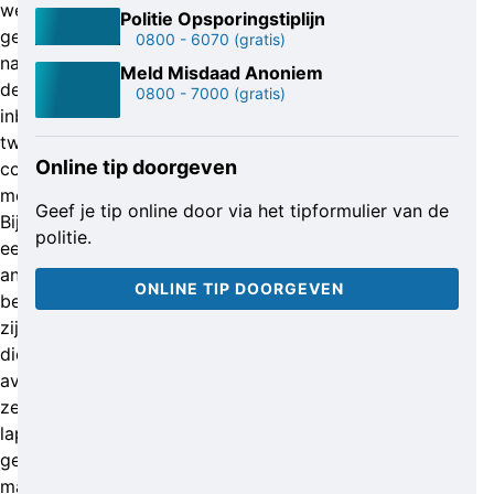
werden
Politie Opsporingstiplijn
gefilmd,
0800 - 6070
(gratis)
namen
Meld Misdaad Anoniem
de
0800 - 7000
(gratis)
inbrekers
twee
Online tip doorgeven
computers
mee.
Geef je tip online door via het tipformulier van de
Bij
politie.
een
ander
ONLINE TIP DOORGEVEN
bedrijf
zijn
die
avond
zeven
laptops
gestolen,
maar