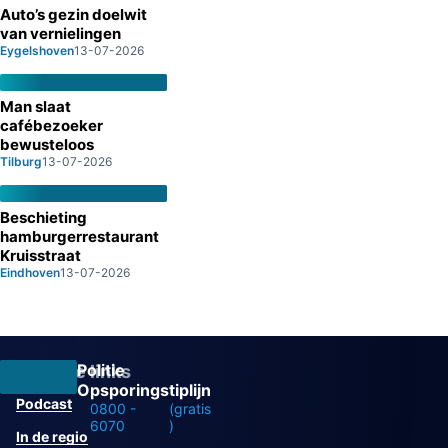
Auto’s gezin doelwit
van vernielingen
Eygelshoven
13-07-2026
Man slaat
cafébezoeker
bewusteloos
Tilburg
13-07-2026
Beschieting
hamburgerrestaurant
Kruisstraat
Eindhoven
13-07-2026
Politie
Overige links
Opsporingstiplijn
Podcast
0800 -
(gratis
6070
)
In de regio