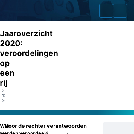
Jaaroverzicht
2020:
veroordelingen
Home
op
Zaken
een
rij
Fraudeurs
31-
Opsporingslijst
12-
2020
Cold Cases
Tip doorgeven
Voor de rechter verantwoorden
Wie
Volg ons
werden veroordeeld