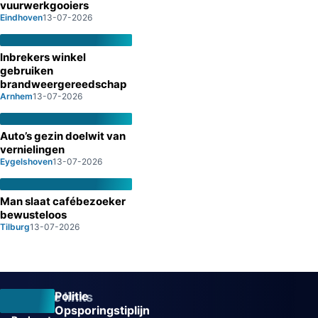
vuurwerkgooiers
Eindhoven
13-07-2026
Inbrekers winkel
gebruiken
brandweergereedschap
Arnhem
13-07-2026
Auto’s gezin doelwit van
vernielingen
Eygelshoven
13-07-2026
Man slaat cafébezoeker
bewusteloos
Tilburg
13-07-2026
Politie
Overige links
Opsporingstiplijn