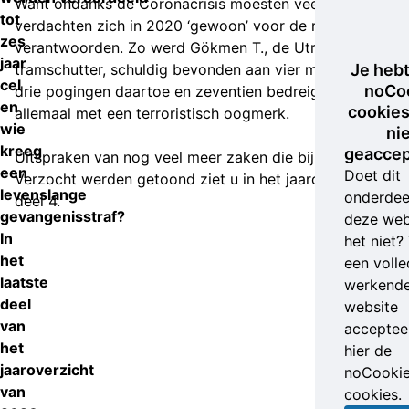
Want ondanks de Coronacrisis moesten veel
tot
verdachten zich in 2020 ‘gewoon’ voor de rechter
zes
verantwoorden. Zo werd Gökmen T., de Utrechtse
jaar
tramschutter, schuldig bevonden aan vier moorden,
Je heb
cel
noCo
drie pogingen daartoe en zeventien bedreigingen;
en
cookies
allemaal met een terroristisch oogmerk.
wie
ni
kreeg
geaccep
Uitspraken van nog veel meer zaken die bij Opsporing
een
Doet dit
Verzocht werden getoond ziet u in het jaaroverzicht,
levenslange
onderdee
deel 4.
gevangenisstraf?
deze web
In
het niet?
het
een volle
laatste
werkend
deel
website
van
accepteer
het
hier de
jaaroverzicht
noCooki
van
cookies.