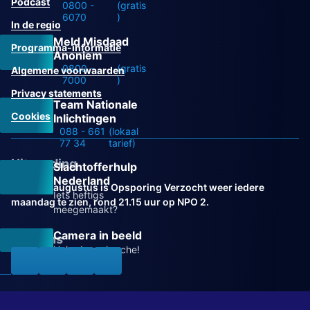
Podcast
0800 -
(gratis
6070
)
In de regio
Meld Misdaad
Programma-informatie
Anoniem
0800 -
(gratis
Algemene voorwaarden
7000
)
Privacy statements
Team Nationale
Cookies
Inlichtingen
088 - 661
(lokaal
77 34
tarief)
Uitzending
Slachtofferhulp
Nederland
Vanaf 31 augustus is Opsporing Verzocht weer iedere
Iets heftigs
maandag te zien, rond 21.15 uur op NPO 2.
meegemaakt?
Camera in beeld
Volg ons
Help de recherche!