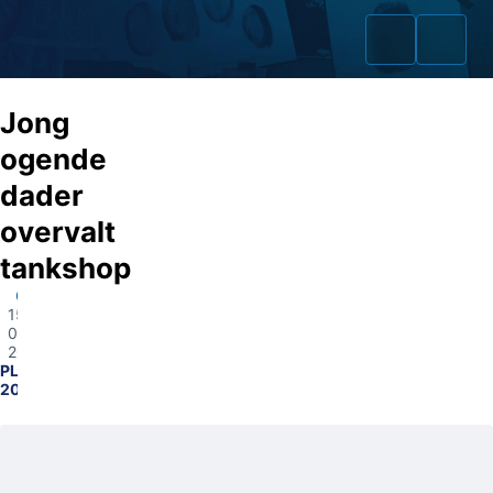
Jong
ogende
dader
Home
overvalt
Zaken
tankshop
Odiliapeel
Fraudeurs
15-
06-
Opsporingslijst
2026
PL2100-
2026013764
Cold Cases
Tip doorgeven
Volg ons