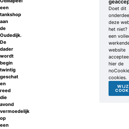
Odiliapeel
geaccep
een
Doet dit
tankshop
onderdee
aan
deze web
de
het niet?
Oudedijk.
een volle
De
werkend
dader
website
wordt
accepteer
begin
hier de
twintig
noCooki
geschat
cookies.
en
WIJZ
reed
COOK
die
avond
vermoedelijk
op
een