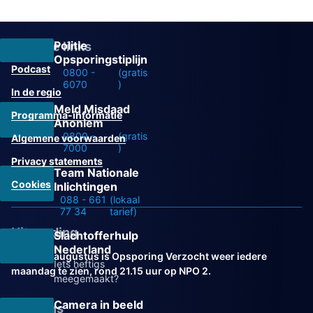
Politie
Overige links
Opsporingstiplijn
Podcast
0800 -
(gratis
6070
)
In de regio
Meld Misdaad
Programma-informatie
Anoniem
0800 -
(gratis
Algemene voorwaarden
7000
)
Privacy statements
Team Nationale
Cookies
Inlichtingen
088 - 661
(lokaal
77 34
tarief)
Uitzending
Slachtofferhulp
Nederland
Vanaf 31 augustus is Opsporing Verzocht weer iedere
Iets heftigs
maandag te zien, rond 21.15 uur op NPO 2.
meegemaakt?
Camera in beeld
Volg ons