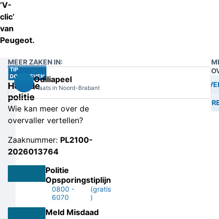
‘V-
clic’
van
Peugeot.
MEER ZAKEN IN:
M
TIP
O
DOORGEVEN
Odiliapeel
OVE
Help de
Plaats in Noord-Brabant
politie
BEDRE
Wie kan meer over de
overvaller vertellen?
Zaaknummer:
PL2100-
2026013764
Politie
Opsporingstiplijn
0800 -
(gratis
6070
)
Meld Misdaad