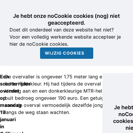
Je hebt onze noCookie cookies (nog) niet
geaccepteerd.
Doet dit onderdeel van deze website het niet?
Voor een volledig werkende website accepteer je
hier de noCookie cookies.
WIJZIG COOKIES
Een
De overvaller is ongeveer 1.75 meter lang en heeft een
scooterrijder
lichte huidskleur. Hij had tijdens de overval Nike-
overviel
kleding aan en een donkerkleurige MTR-helm op. Zijn
op
buit bedroeg ongeveer 190 euro. Een getuige zag ruim
maandag
voor de overval vermoedelijk dezelfde jonge man
Je heb
19
langs de weg staan wachten.
noCo
januari
cookies
in
ni