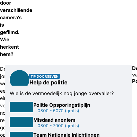
door
verschillende
camera’s
is
gefilmd.
Wie
herkent
hem?
D
De
v
jongen
TIP DOORGEVEN
P
Help de politie
werd
een
Wie is de vermoedelijk nog jonge overvaller?
eindje
Politie Opsporingstiplijn
verderop
0800 - 6070
(gratis)
nog
Misdaad anoniem
rennend
0800 - 7000
(gratis)
gefilmd
op
Team Nationale inlichtingen