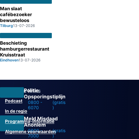
Man slaat
cafébezoeker
bewusteloos
Tilburg
13-07-2026
Beschieting
hamburgerrestaurant
Kruisstraat
Eindhoven
13-07-2026
Politie
Overige links
Opsporingstiplijn
Podcast
0800 -
(gratis
6070
)
In de regio
Meld Misdaad
Programma-informatie
Anoniem
0800 -
(gratis
Algemene voorwaarden
7000
)