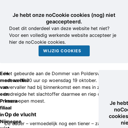
Je hebt onze noCookie cookies (nog) niet
geaccepteerd.
Doet dit onderdeel van deze website het niet?
Voor een volledig werkende website accepteer je
hier de noCookie cookies.
WIJZIG COOKIES
Een
Het gebeurde aan de Dommer van Poldersveldtweg,
medewerker
net na 09.30 uur op woensdag 19 oktober. De
van
overvaller had bij binnenkomst een mes in zijn hand,
een
bedreigde het slachtoffer daarmee en riep dat de
Primera-
kassa open moest.
Je heb
filiaal
noCo
Op de vlucht
in
cookies
Nijmegen
ni
De dader – vermoedelijk nog een tiener – zal niet