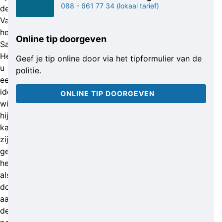
088 - 661 77 34
(lokaal tarief)
de
Van
het
Online tip doorgeven
Santstraat.
Heeft
Geef je tip online door via het tipformulier van de
u
politie.
een
idee
ONLINE TIP DOORGEVEN
wie
hij
kan
zijn,
geef
het
alstublieft
door
aan
de