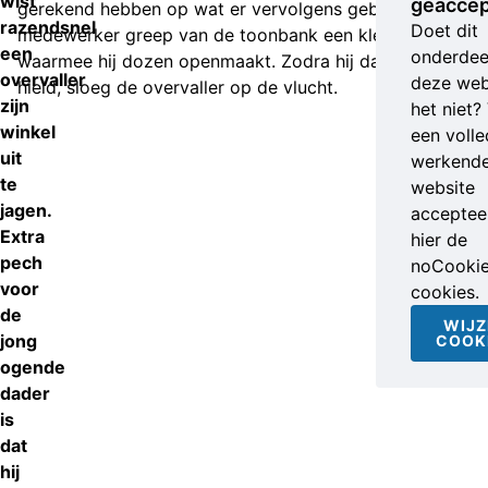
wist
geaccep
gerekend hebben op wat er vervolgens gebeurde. De
razendsnel
Doet dit
medewerker greep van de toonbank een klein mesje
een
onderdee
waarmee hij dozen openmaakt. Zodra hij dat omhoog
overvaller
deze web
hield, sloeg de overvaller op de vlucht.
zijn
het niet?
winkel
een volle
uit
werkend
te
website
jagen.
accepteer
Extra
hier de
pech
noCooki
voor
cookies.
de
WIJZ
jong
COOK
ogende
dader
is
dat
hij