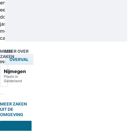
en
een
donkerkleurige
jas
met
capuchon.
MEER
MEER OVER
ZAKEN
OVERVAL
IN:
Nijmegen
Plaats in
Gelderland
MEER ZAKEN
UIT DE
OMGEVING