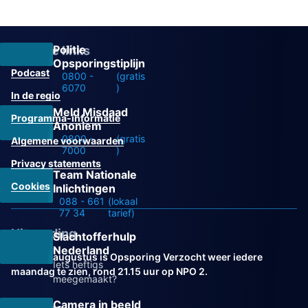
Politie
Overige links
Opsporingstiplijn
Podcast
0800 -
(gratis
6070
)
In de regio
Meld Misdaad
Programma-informatie
Anoniem
0800 -
(gratis
Algemene voorwaarden
7000
)
Privacy statements
Team Nationale
Cookies
Inlichtingen
088 - 661
(lokaal
77 34
tarief)
Uitzending
Slachtofferhulp
Nederland
Vanaf 31 augustus is Opsporing Verzocht weer iedere
Iets heftigs
maandag te zien, rond 21.15 uur op NPO 2.
meegemaakt?
Camera in beeld