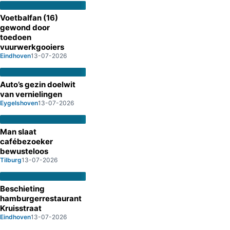
Voetbalfan (16)
gewond door
toedoen
vuurwerkgooiers
Eindhoven
13-07-2026
Auto’s gezin doelwit
van vernielingen
Eygelshoven
13-07-2026
Man slaat
cafébezoeker
bewusteloos
Tilburg
13-07-2026
Beschieting
hamburgerrestaurant
Kruisstraat
Eindhoven
13-07-2026