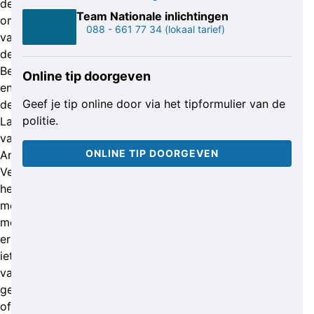
de
Team Nationale inlichtingen
omgeving
088 - 661 77 34
(lokaal tarief)
van
de
Belgiëlaan
Online tip doorgeven
en
Geef je tip online door via het tipformulier van de
de
politie.
Laan
van
ONLINE TIP DOORGEVEN
Angers.
Vermoedelijk
hebben
meerdere
mensen
er
iets
van
gefilmd
of