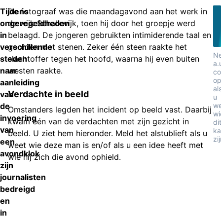
Tijdens
De fotograaf was die maandagavond aan het werk in
ongeregeldheden
de wijk Schalkwijk, toen hij door het groepje werd
in
belaagd. De jongeren gebruikten intimiderende taal en
verschillende
gooiden met stenen. Zeker één steen raakte het
N
steden
slachtoffer tegen het hoofd, waarna hij even buiten
a.
naar
westen raakte.
co
o
aanleiding
al
Verdachte in beeld
van
u
de
we
Omstanders legden het incident op beeld vast. Daarbij
wi
invoering
kwam één van de verdachten met zijn gezicht in
di
van
ka
beeld. U ziet hem hieronder. Meld het alstublieft als u
zi
een
weet wie deze man is en/of als u een idee heeft met
avondklok
wie hij zich die avond ophield.
zijn
journalisten
bedreigd
en
in