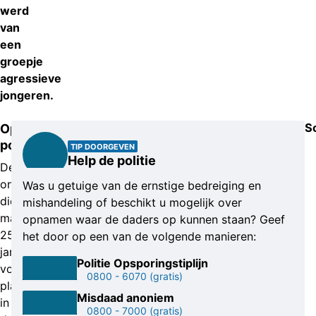
werd
van
een
groepje
agressieve
jongeren.
S
Oproep
politie
TIP DOORGEVEN
Help de politie
De
onlusten
Was u getuige van de ernstige bedreiging en
die
mishandeling of beschikt u mogelijk over
maandagavond
opnamen waar de daders op kunnen staan? Geef
25
het door op een van de volgende manieren:
januari
Politie Opsporingstiplijn
vonden
0800 - 6070
(gratis)
plaats
Misdaad anoniem
in
0800 - 7000
(gratis)