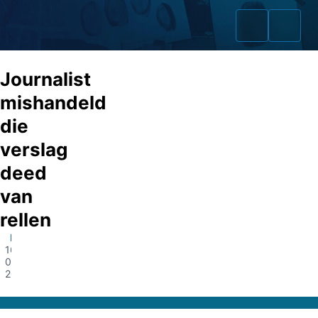
Journalist
mishandeld
die
Home
verslag
Zaken
deed
van
Fraudeurs
rellen
Opsporingslijst
Haarlem
16-
Cold Cases
02-
2021
Tip doorgeven
Volg ons