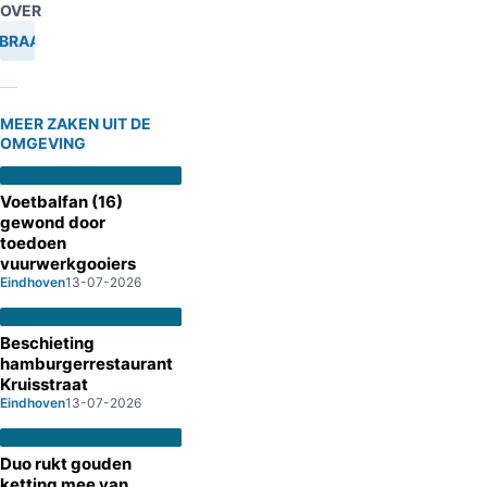
OVER
NBRAAK
MEER ZAKEN UIT DE
OMGEVING
Voetbalfan (16)
gewond door
toedoen
vuurwerkgooiers
Eindhoven
13-07-2026
Beschieting
hamburgerrestaurant
Kruisstraat
Eindhoven
13-07-2026
Duo rukt gouden
ketting mee van