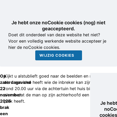
Je hebt onze noCookie cookies (nog) niet
geaccepteerd.
Doet dit onderdeel van deze website het niet?
Voor een volledig werkende website accepteer je
hier de noCookie cookies.
WIJZIG COOKIES
Op
Kijkt u alstublieft goed naar de beelden en meld het
zaterdagavond
als u een idee heeft wie de inbreker kan zijn. Hij kwam
22
rond 20.00 uur via de achtertuin het huis binnen. Te
november
zien is dat de man op zijn achterhoofd een ronde, kale
2025
plek heeft.
Je heb
brak
noCo
een
cookies