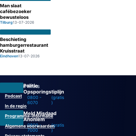
Man slaat
cafébezoeker
bewusteloos
Tilburg
13-07-2026
Beschieting
hamburgerrestaurant
Kruisstraat
Eindhoven
13-07-2026
Politie
Overige links
Opsporingstiplijn
Podcast
0800 -
(gratis
6070
)
In de regio
Meld Misdaad
Programma-informatie
Anoniem
0800 -
(gratis
Algemene voorwaarden
7000
)
Privacy statements