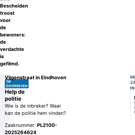
Bescheiden
troost
voor
de
bewoners:
de
verdachte
is
gefilmd.
Vijgenstraat in Eindhoven
M
TIP
Z
DOORGEVEN
IN
Help de
politie
Wie is de inbreker? Waar
kan de politie hem vinden?
Zaaknummer:
PL2100-
2025264624