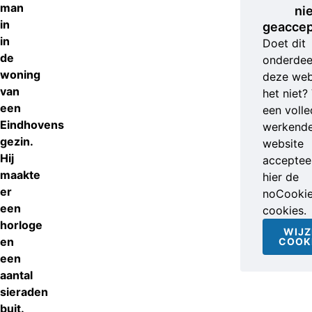
man
ni
in
geaccep
in
Doet dit
de
onderdee
woning
deze web
van
het niet?
een
een volle
Eindhovens
werkend
gezin.
website
Hij
accepteer
maakte
hier de
er
noCooki
een
cookies.
horloge
WIJZ
en
COOK
een
aantal
sieraden
buit.