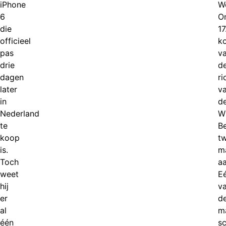
iPhone
W
6
O
die
17
officieel
k
pas
va
drie
d
dagen
ri
later
v
in
d
Nederland
W
te
Be
koop
t
is.
m
Toch
a
weet
E
hij
v
er
d
al
m
één
sc