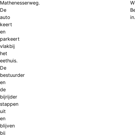
Mathenesserweg.
W
De
Be
auto
in
keert
en
parkeert
vlakbij
het
eethuis.
De
bestuurder
en
de
bijrijder
stappen
uit
en
blijven
bij