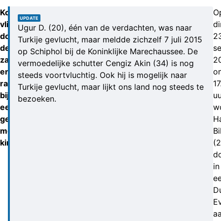
Kogels
O
UPDATE
vliegen
d
Ugur D. (20), één van de verdachten, was naar
door
2
Turkije gevlucht, maar meldde zichzelf 7 juli 2015
de
s
op Schiphol bij de Koninklijke Marechaussee. De
zaak
2
vermoedelijke schutter Cengiz Akin (34) is nog
en
o
steeds voortvluchtig. Ook hij is mogelijk naar
raken
17
Turkije gevlucht, maar lijkt ons land nog steeds te
bijna
uu
bezoeken.
een
w
gezin
H
met
Bi
kinderen.
(2
d
in
ee
D
Ev
a