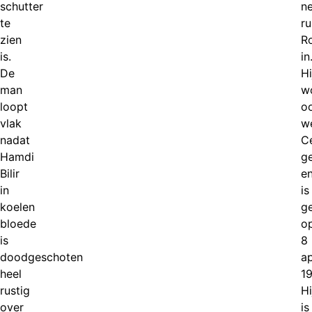
schutter
n
te
ru
zien
R
is.
in
De
Hi
man
w
loopt
o
vlak
w
nadat
C
Hamdi
g
Bilir
e
in
is
koelen
g
bloede
o
is
8
doodgeschoten
ap
heel
19
rustig
Hi
over
is