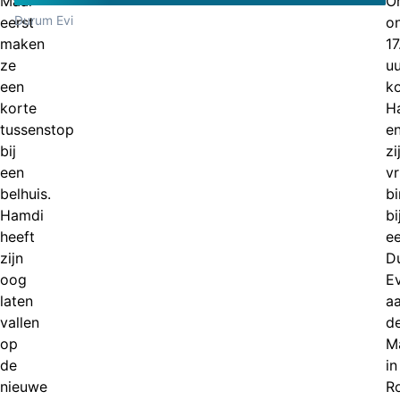
Maar
O
Durum Evi
eerst
o
maken
17
ze
uu
een
k
korte
H
tussenstop
e
bij
zi
een
v
belhuis.
b
Hamdi
bi
heeft
ee
zijn
D
oog
Ev
laten
a
vallen
d
op
M
de
in
nieuwe
R