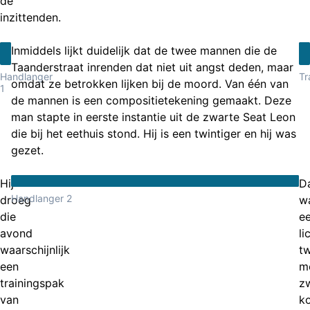
de
inzittenden.
Inmiddels lijkt duidelijk dat de twee mannen die de
Taanderstraat inrenden dat niet uit angst deden, maar
Handlanger
Tr
omdat ze betrokken lijken bij de moord. Van één van
1
de mannen is een compositietekening gemaakt. Deze
man stapte in eerste instantie uit de zwarte Seat Leon
die bij het eethuis stond. Hij is een twintiger en hij was
gezet.
Hij
D
Handlanger 2
droeg
w
die
e
avond
li
waarschijnlijk
tw
een
m
trainingspak
z
van
ko