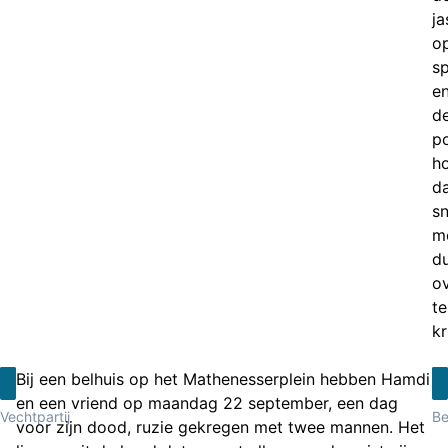
ja
o
s
e
d
po
h
d
sn
m
du
o
te
kr
Bij een belhuis op het Mathenesserplein hebben Hamdi
en een vriend op maandag 22 september, een dag
Vechtpartij
Be
voor zijn dood, ruzie gekregen met twee mannen. Het