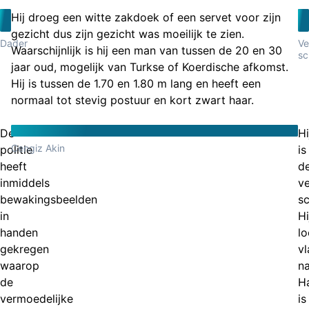
Hij droeg een witte zakdoek of een servet voor zijn
gezicht dus zijn gezicht was moeilijk te zien.
Dader
Ve
Waarschijnlijk is hij een man van tussen de 20 en 30
sc
jaar oud, mogelijk van Turkse of Koerdische afkomst.
Hij is tussen de 1.70 en 1.80 m lang en heeft een
normaal tot stevig postuur en kort zwart haar.
De
Hi
Cengiz Akin
politie
is
heeft
d
inmiddels
v
bewakingsbeelden
sc
in
Hi
handen
lo
gekregen
vl
waarop
n
de
H
vermoedelijke
is