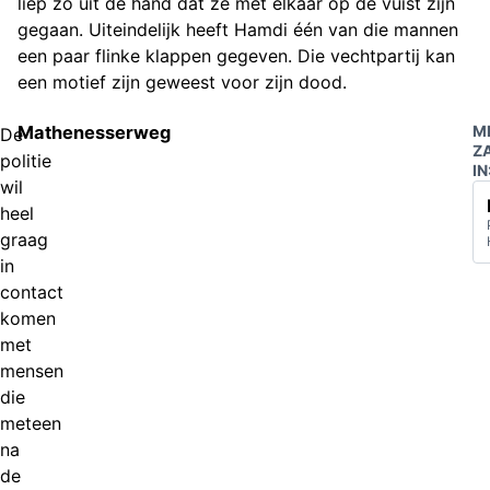
liep zo uit de hand dat ze met elkaar op de vuist zijn
gegaan. Uiteindelijk heeft Hamdi één van die mannen
een paar flinke klappen gegeven. Die vechtpartij kan
een motief zijn geweest voor zijn dood.
Mathenesserweg
M
De
Z
politie
IN
wil
heel
graag
in
contact
komen
met
mensen
die
meteen
na
de