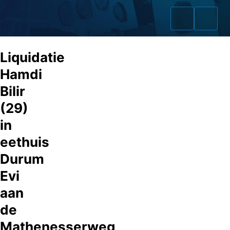
Liquidatie
Hamdi
Bilir
Home
(29)
Zaken
in
eethuis
Fraudeurs
Durum
Opsporingslijst
Evi
Cold Cases
aan
de
Tip doorgeven
Mathenesserweg
Volg ons