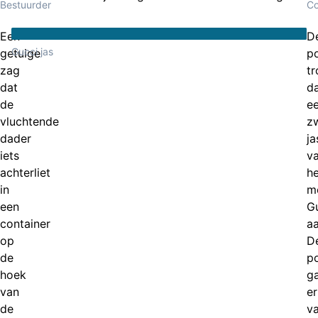
Bestuurder
Co
Een
D
Gucci jas
getuige
po
zag
tr
dat
d
de
e
vluchtende
z
dader
ja
iets
v
achterliet
he
in
m
een
G
container
aa
op
D
de
po
hoek
g
van
er
de
va