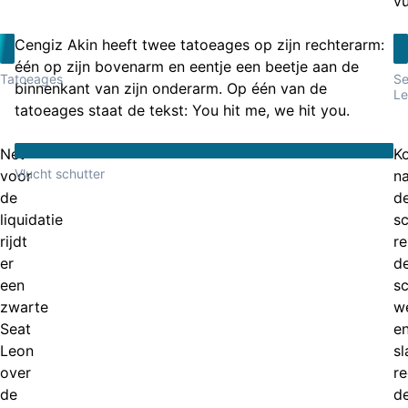
vu
Cengiz Akin heeft twee tatoeages op zijn rechterarm:
één op zijn bovenarm en eentje een beetje aan de
Tatoeages
Se
binnenkant van zijn onderarm. Op één van de
Le
tatoeages staat de tekst: You hit me, we hit you.
Net
Ko
Vlucht schutter
voor
n
de
d
liquidatie
sc
rijdt
re
er
d
een
sc
zwarte
w
Seat
e
Leon
sl
over
re
de
d