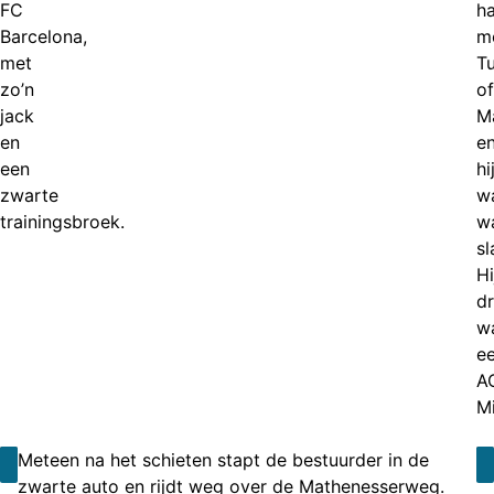
FC
ha
Barcelona,
mo
met
T
zo’n
of
jack
M
en
e
een
hi
zwarte
w
trainingsbroek.
w
sl
Hi
d
wa
e
A
Mi
Meteen na het schieten stapt de bestuurder in de
zwarte auto en rijdt weg over de Mathenesserweg.