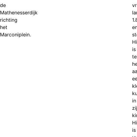
de
vr
Mathenesserdijk
la
richting
1
het
e
Marconiplein.
st
Hi
is
te
h
a
e
kl
ku
in
zi
ki
Hi
is