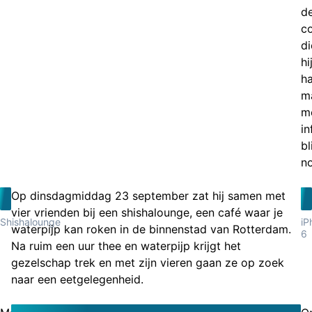
d
c
di
hi
ha
m
m
i
bl
no
Op dinsdagmiddag 23 september zat hij samen met
vier vrienden bij een shishalounge, een café waar je
Shishalounge
iP
waterpijp kan roken in de binnenstad van Rotterdam.
6
Na ruim een uur thee en waterpijp krijgt het
gezelschap trek en met zijn vieren gaan ze op zoek
naar een eetgelegenheid.