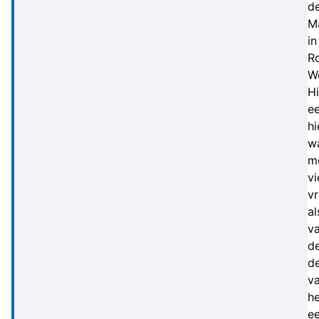
d
M
in
R
W
Hi
ee
hi
w
m
vi
v
al
va
d
d
v
he
ee