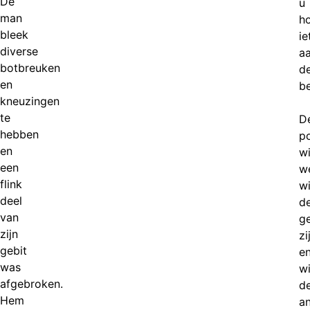
De
u
man
ho
bleek
ie
diverse
a
botbreuken
d
en
b
kneuzingen
te
D
hebben
po
en
wi
een
w
flink
w
deel
d
van
g
zijn
zi
gebit
e
was
w
afgebroken.
d
Hem
a