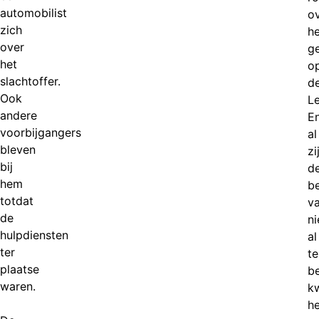
automobilist
o
zich
he
over
g
het
o
slachtoffer.
d
Ook
L
andere
E
voorbijgangers
al
bleven
zi
bij
d
hem
b
totdat
v
de
ni
hulpdiensten
al
ter
te
plaatse
b
waren.
kw
h