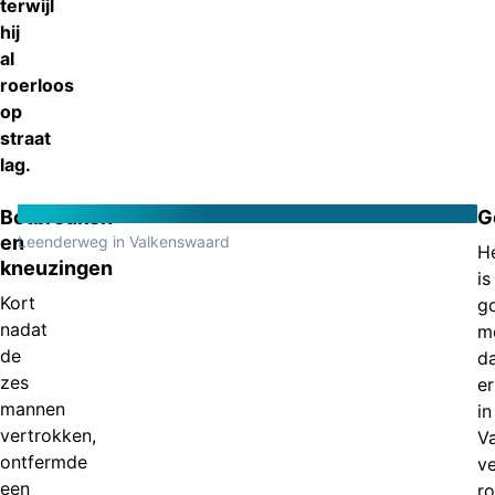
terwijl
hij
al
roerloos
op
straat
lag.
Botbreuken
G
en
Leenderweg in Valkenswaard
H
kneuzingen
is
Kort
g
nadat
mo
de
d
zes
er
mannen
in
vertrokken,
V
ontfermde
ve
een
r