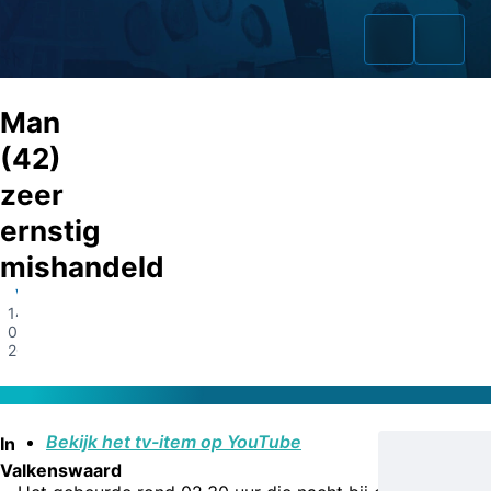
Man
(42)
zeer
Home
ernstig
Zaken
mishandeld
Valkenswaard
Fraudeurs
14-
05-
Opsporingslijst
2024
Cold Cases
Bekijk het tv-item op YouTube
In
Tip doorgeven
Valkenswaard
Volg ons