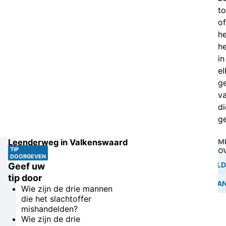
t
of
h
h
in
el
g
v
di
ge
Leenderweg in Valkenswaard
M
TIP
O
DOORGEVEN
GEWELD
Geef uw
tip door
MISHAN
Wie zijn de drie mannen
die het slachtoffer
mishandelden?
Wie zijn de drie