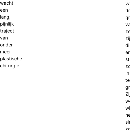
wacht
v
een
d
lang,
g
pijnlijk
v
traject
z
van
zi
onder
di
meer
er
plastische
s
chirurgie.
z
in
te
gr
Zi
w
w
he
sl
z