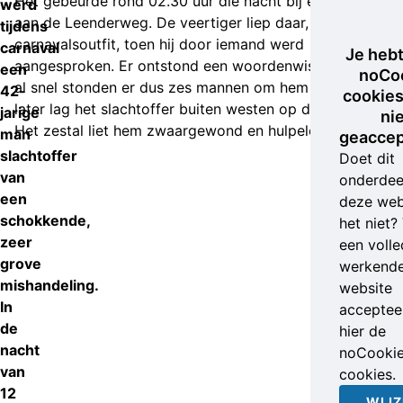
Het gebeurde rond 02.30 uur die nacht bij een perkje
werd
aan de Leenderweg. De veertiger liep daar, nog in zijn
tijdens
carnavalsoutfit, toen hij door iemand werd
carnaval
Je heb
aangesproken. Er ontstond een woordenwisseling en
een
noCo
al snel stonden er dus zes mannen om hem heen. Even
42-
cookies
later lag het slachtoffer buiten westen op de rijbaan.
jarige
ni
Het zestal liet hem zwaargewond en hulpeloos achter.
man
geaccep
slachtoffer
Doet dit
van
onderdee
een
deze web
schokkende,
het niet?
zeer
een volle
grove
werkend
mishandeling.
website
In
accepteer
de
hier de
nacht
noCooki
van
cookies.
12
WIJZ