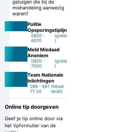
getuigen die bij de
mishandeling aanwezig
waren?
Politie
Opsporingstiplijn
0800 -
(gratis
6070
)
Meld Misdaad
Anoniem
0800 -
(gratis
7000
)
Team Nationale
Inlichtingen
088 - 661
(lokaal
77 34
tarief)
Online tip doorgeven
Geef je tip online door via
het tipformulier van de