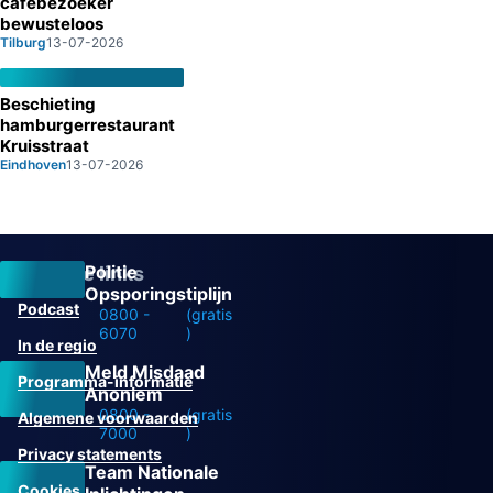
cafébezoeker
bewusteloos
Tilburg
13-07-2026
Beschieting
hamburgerrestaurant
Kruisstraat
Eindhoven
13-07-2026
Politie
Overige links
Opsporingstiplijn
Podcast
0800 -
(gratis
6070
)
In de regio
Meld Misdaad
Programma-informatie
Anoniem
0800 -
(gratis
Algemene voorwaarden
7000
)
Privacy statements
Team Nationale
Cookies