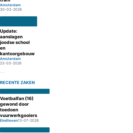
Amsterdam
30-03-2026
Update:
aanslagen
joodse school
en
kantoorgebouw
Amsterdam
23-03-2026
RECENTE ZAKEN
Voetbalfan (16)
gewond door
toedoen
vuurwerkgooiers
Eindhoven
13-07-2026