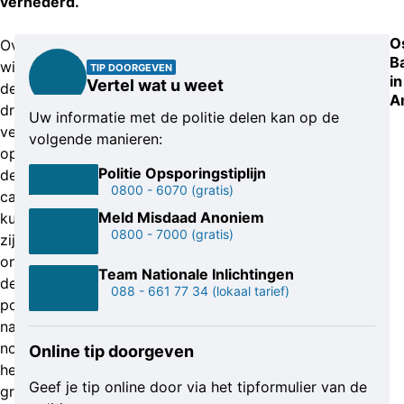
vernederd.
O
Over
B
wie
TIP DOORGEVEN
in
Vertel wat u weet
de
A
drie
Uw informatie met de politie delen kan op de
verdachten
volgende manieren:
op
Politie Opsporingstiplijn
de
0800 - 6070
(gratis)
camerabeelden
Meld Misdaad Anoniem
kunnen
0800 - 7000
(gratis)
zijn,
ontvangt
Team Nationale Inlichtingen
de
088 - 661 77 34
(lokaal tarief)
politie
natuurlijk
nog
Online tip doorgeven
heel
Geef je tip online door via het tipformulier van de
graag