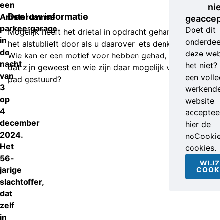
een
ni
Deel uw informatie
Amsterdamse
geaccep
parkeergarage
Doet dit
Mogelijk heeft het drietal in opdracht gehandeld. Geef
in
onderdee
het alstublieft door als u daarover iets denkt te weten.
de
deze web
Wie kan er een motief voor hebben gehad, wat kan
nacht
het niet?
dat zijn geweest en wie zijn daar mogelijk voor op
van
een volle
pad gestuurd?
3
werkend
op
website
4
accepteer
december
hier de
2024.
noCooki
Het
cookies.
56-
WIJZ
jarige
COOK
slachtoffer,
dat
zelf
in