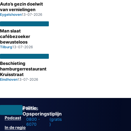
Auto’s gezin doelwit
van vernielingen
Eygelshoven
13-07-2026
Man slaat
cafébezoeker
bewusteloos
Tilburg
13-07-2026
Beschieting
hamburgerrestaurant
Kruisstraat
Eindhoven
13-07-2026
Politie
Overige links
Opsporingstiplijn
Podcast
0800 -
(gratis
6070
)
In de regio