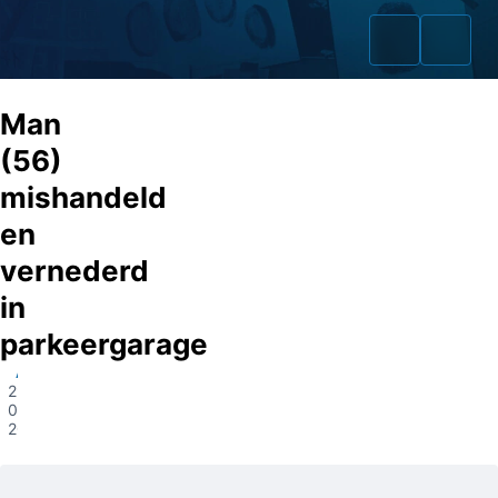
Man
(56)
mishandeld
Home
en
Zaken
vernederd
in
Fraudeurs
parkeergarage
Opsporingslijst
Amsterdam
29-
Cold Cases
04-
2025
Tip doorgeven
Volg ons