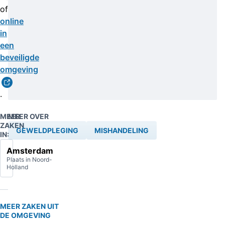
of
online
in
een
beveiligde
omgeving
.
MEER
MEER OVER
ZAKEN
GEWELDPLEGING
MISHANDELING
IN:
Amsterdam
Plaats in Noord-
Holland
MEER ZAKEN UIT
DE OMGEVING