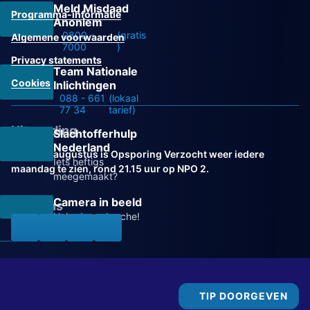
Meld Misdaad
Programma-informatie
Anoniem
0800 -
(gratis
Algemene voorwaarden
7000
)
Privacy statements
Team Nationale
Cookies
Inlichtingen
088 - 661
(lokaal
77 34
tarief)
Uitzending
Slachtofferhulp
Nederland
Vanaf 31 augustus is Opsporing Verzocht weer iedere
Iets heftigs
maandag te zien, rond 21.15 uur op NPO 2.
meegemaakt?
Camera in beeld
Volg ons
Help de recherche!
TIP DOORGEVEN