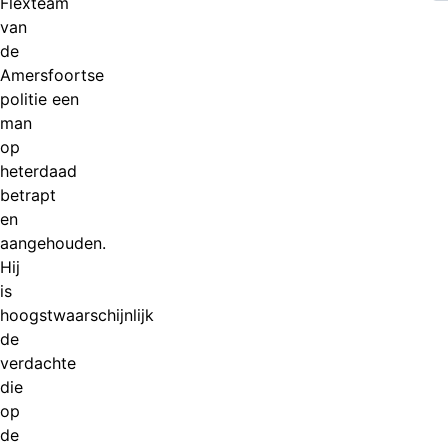
Flexteam
van
de
Amersfoortse
politie een
man
op
heterdaad
betrapt
en
aangehouden.
Hij
is
hoogstwaarschijnlijk
de
verdachte
die
op
de