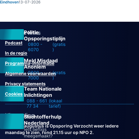
Eindhoven
13-07-2026
Politie
Overige links
Opsporingstiplijn
Podcast
0800 -
(gratis
6070
)
In de regio
Meld Misdaad
Programma-informatie
Anoniem
0800 -
(gratis
Algemene voorwaarden
7000
)
Privacy statements
Team Nationale
Cookies
Inlichtingen
088 - 661
(lokaal
77 34
tarief)
Uitzending
Slachtofferhulp
Nederland
Vanaf 31 augustus is Opsporing Verzocht weer iedere
Iets heftigs
maandag te zien, rond 21.15 uur op NPO 2.
meegemaakt?