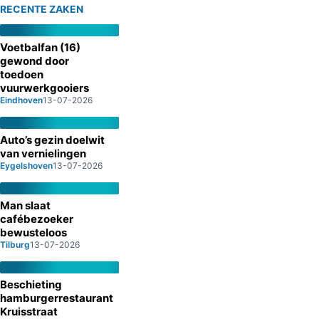
RECENTE ZAKEN
Voetbalfan (16)
gewond door
toedoen
vuurwerkgooiers
Eindhoven
13-07-2026
Auto’s gezin doelwit
van vernielingen
Eygelshoven
13-07-2026
Man slaat
cafébezoeker
bewusteloos
Tilburg
13-07-2026
Beschieting
hamburgerrestaurant
Kruisstraat