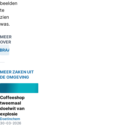
beelden
te
zien
was.
MEER
OVER
NBRAAK
MEER ZAKEN UIT
DE OMGEVING
Coffeeshop
tweemaal
doelwit van
explosie
Doetinchem
30-03-2026