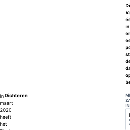
D
V
é
i
e
e
p
st
d
d
o
b
Dichteren
M
In
Z
maart
IN
2020
heeft
het