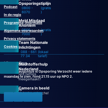
Opsporingstiplijn
Podcast
0800 -
(gratis
6070
)
In de regio
Meld Misdaad
Programma-informatie
Anoniem
0800 -
(gratis
Algemene voorwaarden
7000
)
Privacy statements
Team Nationale
Cookies
Inlichtingen
088 - 661
(lokaal
77 34
tarief)
Uitzending
Slachtofferhulp
Nederland
Vanaf 31 augustus is Opsporing Verzocht weer iedere
Iets heftigs
maandag te zien, rond 21.15 uur op NPO 2.
meegemaakt?
Camera in beeld
Volg ons
Help de recherche!