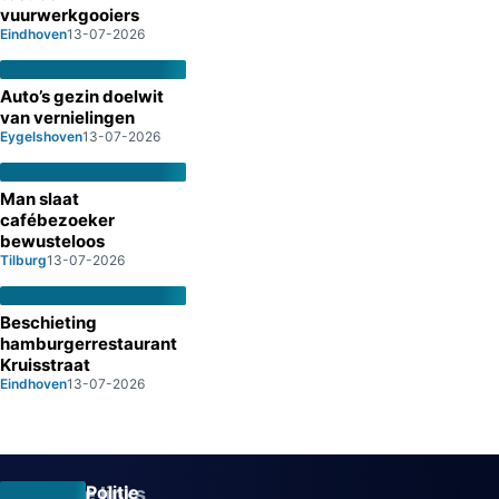
vuurwerkgooiers
Eindhoven
13-07-2026
Auto’s gezin doelwit
van vernielingen
Eygelshoven
13-07-2026
Man slaat
cafébezoeker
bewusteloos
Tilburg
13-07-2026
Beschieting
hamburgerrestaurant
Kruisstraat
Eindhoven
13-07-2026
Politie
Overige links