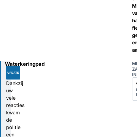
M
v
h
fi
g
e
a
Waterkeringpad
M
17-
Z
10-
UPDATE
IN
2019
Dankzij
uw
vele
reacties
kwam
de
politie
een