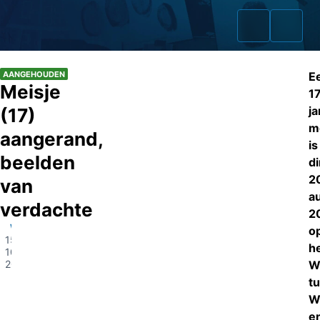
AANGEHOUDEN
E
Meisje
1
ja
(17)
m
Home
aangerand,
is
beelden
Zaken
d
2
van
Fraudeurs
a
verdachte
2
Opsporingslijst
Wervershoof
o
15-
h
10-
Cold Cases
2019
W
t
Tip doorgeven
W
Volg ons
e