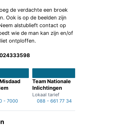
roeg de verdachte een broek
n. Ook is op de beelden zijn
 Neem alstublieft contact op
moedt wie de man kan zijn en/of
liet ontploffen.
2024333598
 Misdaad
Team Nationale
iem
Inlichtingen
Lokaal tarief
0 - 7000
088 - 661 77 34
en