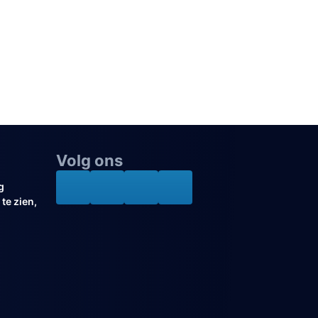
Volg ons
g
te zien,