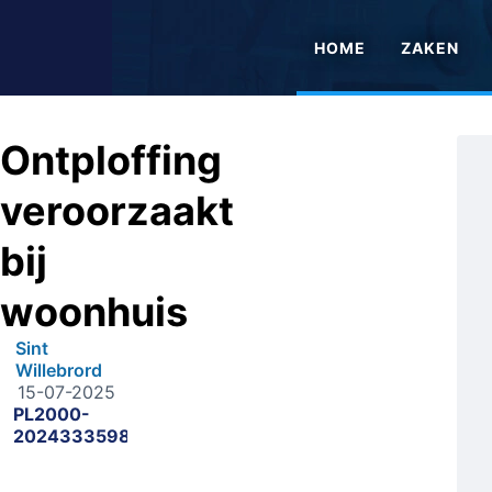
HOME
ZAKEN
Ontploffing
veroorzaakt
bij
woonhuis
Sint
Willebrord
15-07-2025
PL2000-
2024333598