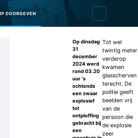
IP DOORGEVEN
Op dinsdag
Tot wel
31
twintig meter
december
verderop
2024 werd
kwamen
rond 03.20
glasscherven
uur ’s
terecht. De
ochtends
politie geeft
een zwaar
beelden vrij
explosief
tot
van de
ontploffing
persoon die
gebracht bij
de explosie
een
zeer
woonhuis in