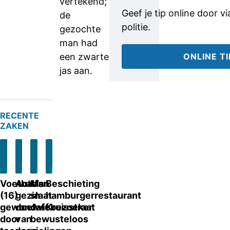
vertekend;
Geef je tip online door v
de
politie.
gezochte
man had
een zwarte
ONLINE T
jas aan.
RECENTE
ZAKEN
Voetbalfan
Auto’s
Man
Beschieting
(16)
gezin
slaat
hamburgerrestaurant
gewond
doelwit
cafébezoeker
Kruisstraat
Eindhoven
door
van
bewusteloos
13-
Tilburg