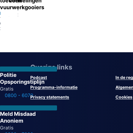
toedoen
vernielingen
07-
13-
Eygelshoven
vuurwerkgooiers
2026
07-
13-
Eindhoven
2026
07-
13-
2026
07-
2026
Overige links
Politie
Podcast
In de reg
Opsporingstiplijn
Programma-informatie
Algemen
Gratis
0800 - 6070
Privacy statements
Cookies
Meld Misdaad
Anoniem
Gratis