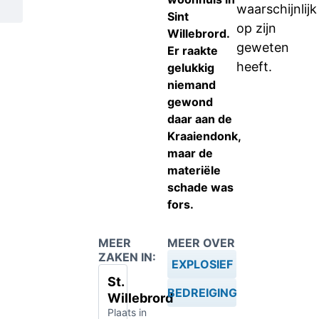
waarschijnlijk
Sint
op zijn
Willebrord.
geweten
Er raakte
heeft.
gelukkig
niemand
gewond
daar aan de
Kraaiendonk,
maar de
materiële
schade was
fors.
MEER
MEER OVER
ZAKEN IN:
EXPLOSIEF
St.
BEDREIGING
Willebrord
Plaats in