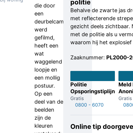
politie
die door
Behalve de zwarte jas d
een
met reflecterende strepe
deurbelcamera
gezicht deels zichtbaar.
werd
met de politie als u ver
gefilmd,
waarom hij het explosief 
heeft een
wat
Zaaknummer:
PL2000-
waggelend
loopje en
een mollig
Politie
Meld
postuur.
Opsporingstiplijn
Anon
Op een
Gratis
Gratis
deel van de
0800 - 6070
080
beelden
zijn de
kleuren
Online tip doorgev