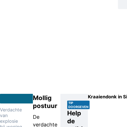
Kraaiendonk in Si
Mollig
TIP
postuur
DOORGEVEN
Verdachte
Help
van
De
de
explosie
verdachte
bij woning