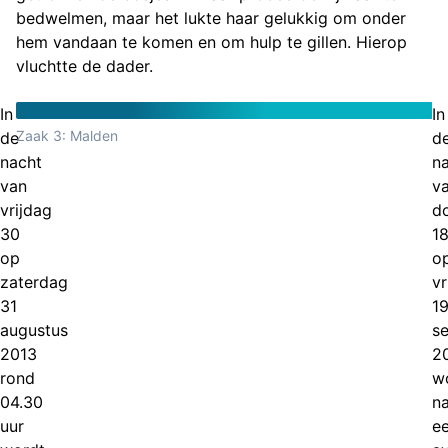
bedwelmen, maar het lukte haar gelukkig om onder
hem vandaan te komen en om hulp te gillen. Hierop
vluchtte de dader.
In
In
Zaak 3: Malden
de
d
nacht
n
van
v
vrijdag
d
30
1
op
o
zaterdag
vr
31
1
augustus
s
2013
2
rond
w
04.30
n
uur
e