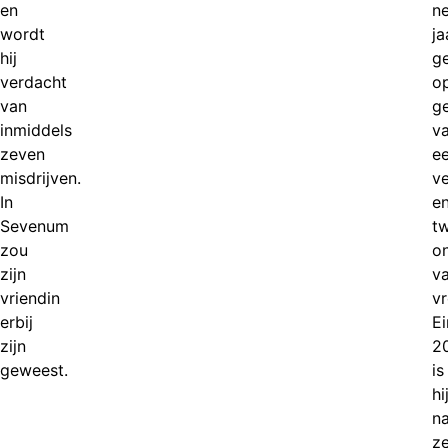
en
n
wordt
ja
hij
g
verdacht
o
van
g
inmiddels
v
zeven
e
misdrijven.
v
In
e
Sevenum
t
zou
o
zijn
v
vriendin
v
erbij
E
zijn
2
geweest.
is
hi
n
z