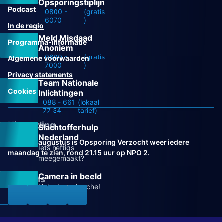
Opsporingstiplijn
Podcast
0800 -
(gratis
6070
)
In de regio
Meld Misdaad
Programma-informatie
Anoniem
0800 -
(gratis
Algemene voorwaarden
7000
)
Privacy statements
Team Nationale
Cookies
Inlichtingen
088 - 661
(lokaal
77 34
tarief)
Uitzending
Slachtofferhulp
Nederland
Vanaf 31 augustus is Opsporing Verzocht weer iedere
Iets heftigs
maandag te zien, rond 21.15 uur op NPO 2.
meegemaakt?
Camera in beeld
Volg ons
Help de recherche!