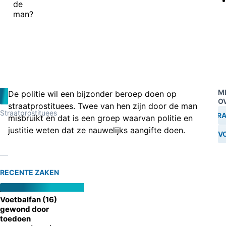
de
man?
M
De politie wil een bijzonder beroep doen op
O
straatprostituees. Twee van hen zijn door de man
Straatprostituees
VERKRA
misbruikt en dat is een groep waarvan politie en
justitie weten dat ze nauwelijks aangifte doen.
ONTVO
RECENTE ZAKEN
Voetbalfan (16)
gewond door
toedoen