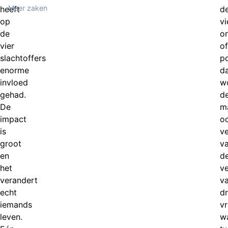
Meer zaken
heeft
d
op
vi
de
o
vier
of
slachtoffers
p
enorme
da
invloed
w
gehad.
d
De
m
impact
o
is
v
groot
v
en
d
het
ve
verandert
v
echt
dr
iemands
v
leven.
w