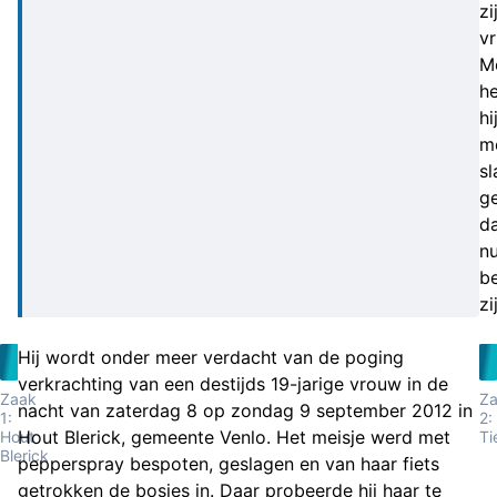
zi
vr
Mo
he
hi
m
sl
g
d
n
b
zi
Hij wordt onder meer verdacht van de poging
verkrachting van een destijds 19-jarige vrouw in de
Zaak
Z
nacht van zaterdag 8 op zondag 9 september 2012 in
1:
2:
Hout Blerick, gemeente Venlo. Het meisje werd met
Hout
Ti
Blerick
pepperspray bespoten, geslagen en van haar fiets
getrokken de bosjes in. Daar probeerde hij haar te