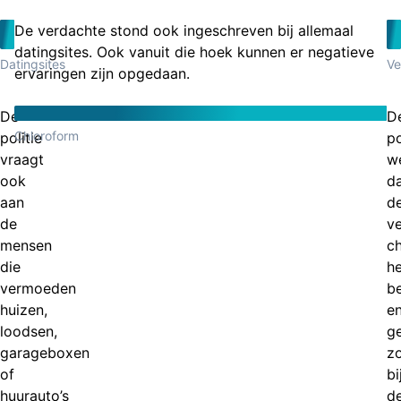
De verdachte stond ook ingeschreven bij allemaal
datingsites. Ook vanuit die hoek kunnen er negatieve
Datingsites
Ve
ervaringen zijn opgedaan.
De
D
Chloroform
politie
po
vraagt
w
ook
d
aan
d
de
v
mensen
c
die
he
vermoeden
be
huizen,
e
loodsen,
ge
garageboxen
zo
of
bi
huurauto’s
d