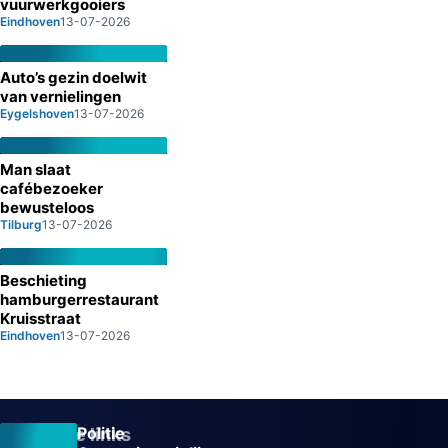
vuurwerkgooiers
Eindhoven
13-07-2026
Auto’s gezin doelwit
van vernielingen
Eygelshoven
13-07-2026
Man slaat
cafébezoeker
bewusteloos
Tilburg
13-07-2026
Beschieting
hamburgerrestaurant
Kruisstraat
Eindhoven
13-07-2026
Politie
Overige links