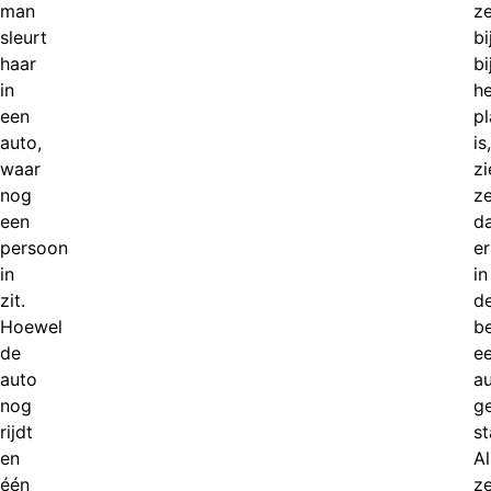
man
z
sleurt
bi
haar
bi
in
he
een
p
auto,
is,
waar
zi
nog
z
een
d
persoon
er
in
in
zit.
d
Hoewel
b
de
e
auto
a
nog
g
rijdt
st
en
Al
één
z