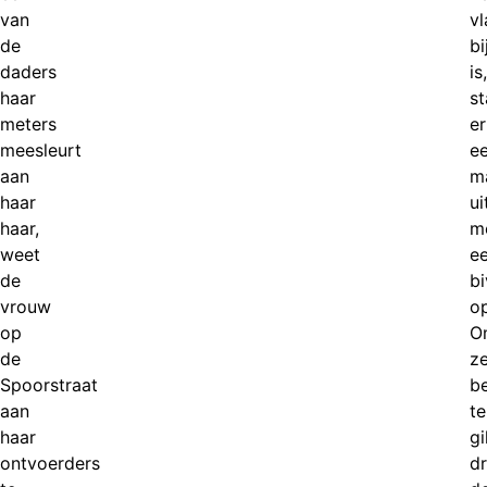
van
vl
de
bi
daders
is,
haar
st
meters
er
meesleurt
e
aan
m
haar
ui
haar,
m
weet
e
de
b
vrouw
op
op
O
de
z
Spoorstraat
be
aan
te
haar
gi
ontvoerders
dr