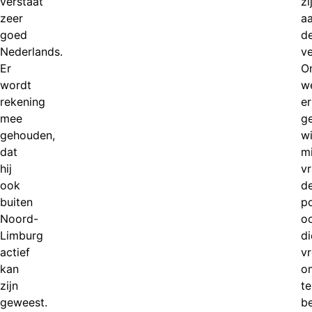
verstaat
zi
zeer
a
goed
d
Nederlands.
ve
Er
O
wordt
w
rekening
er
mee
g
gehouden,
wi
dat
mi
hij
v
ook
d
buiten
po
Noord-
o
Limburg
di
actief
v
kan
o
zijn
te
geweest.
be