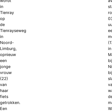
wordt
a
in
s
Tienray
r
op
0
de
uu
Tienrayseweg
e
in
me
Noord-
(1
Limburg,
in
opnieuw
M
een
bi
jonge
N
vrouw
bi
(22)
sl
van
v
haar
wa
fiets
d
getrokken.
m
Een
W