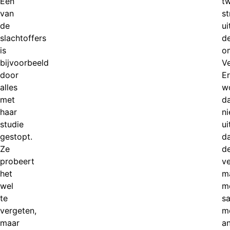
Eén
t
van
st
de
ui
slachtoffers
d
is
o
bijvoorbeeld
Ve
door
Er
alles
w
met
da
haar
ni
studie
ui
gestopt.
d
Ze
d
probeert
v
het
m
wel
mo
te
s
vergeten,
m
maar
a