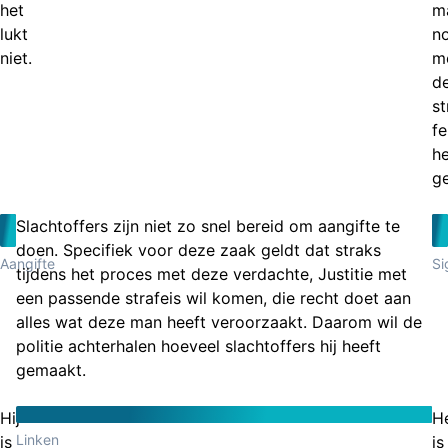
het
m
lukt
n
niet.
m
de
st
fe
he
g
Slachtoffers zijn niet zo snel bereid om aangifte te
doen. Specifiek voor deze zaak geldt dat straks
Aangifte
Si
tijdens het proces met deze verdachte, Justitie met
een passende strafeis wil komen, die recht doet aan
alles wat deze man heeft veroorzaakt. Daarom wil de
politie achterhalen hoeveel slachtoffers hij heeft
gemaakt.
Hij
H
Linken
is
is