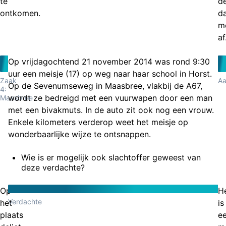
te
d
ontkomen.
d
m
af
Op vrijdagochtend 21 november 2014 was rond 9:30
uur een meisje (17) op weg naar haar school in Horst.
Zaak
Aa
Op de Sevenumseweg in Maasbree, vlakbij de A67,
4:
wordt ze bedreigd met een vuurwapen door een man
Maasbree
met een bivakmuts. In de auto zit ook nog een vrouw.
Enkele kilometers verderop weet het meisje op
wonderbaarlijke wijze te ontsnappen.
Wie is er mogelijk ook slachtoffer geweest van
deze verdachte?
Op
H
Verdachte
het
is
plaats
e