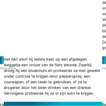
d
o
v
Ve
di
bi
d
Du
gr
Het lijkt alsof hij iedere keer op een afgelegen
weggetje een vrouw van de fiets sleurde. Daarbij
Werkwijze
Na
droeg hij een bivakmuts en probeerde ze met geweld
onder controle te krijgen door pepperspray, een
vuurwapen, of een taser te gebruiken, of ze te
drogeren door het laten drinken van een drankje.
Vervolgens probeerde hij ze in zijn auto te krijgen.
Het
B