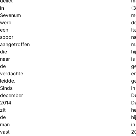
delict
m
in
(3
Sevenum
m
werd
d
een
It
spoor
na
aangetroffen
m
die
hi
naar
is
de
g
verdachte
e
leidde.
g
Sinds
in
december
Du
2014
D
zit
he
de
hi
man
in
vast
2