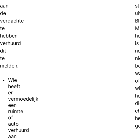
aan
s
de
ui
verdachte
Bl
te
M
hebben
he
verhuurd
is
dit
n
te
ni
melden.
b
wa
Wie
of
heeft
w
er
h
vermoedelijk
di
een
c
ruimte
of
he
auto
ge
verhuurd
aan