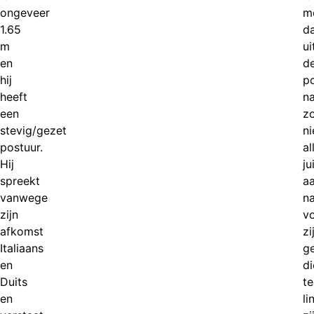
ongeveer
mo
1.65
d
m
ui
en
d
hij
po
heeft
n
een
z
stevig/gezet
ni
postuur.
al
Hij
ju
spreekt
aa
vanwege
n
zijn
v
afkomst
zi
Italiaans
g
en
di
Duits
te
en
li