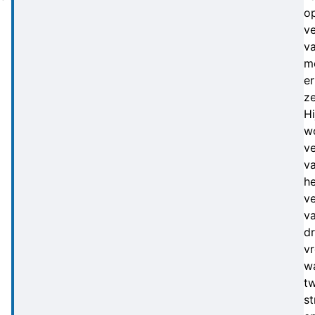
o
v
v
m
er
ze
Hi
w
v
v
he
v
v
dr
v
w
t
st