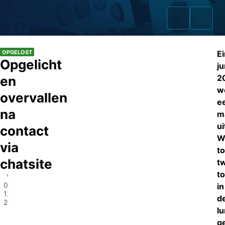
OPGELOST
E
Opgelicht
ju
2
en
w
Home
overvallen
e
na
Zaken
m
ui
contact
Fraudeurs
W
via
to
Opsporingslijst
chatsite
t
t
Winschoten
Cold Cases
08-
in
12-
d
2020
Tip doorgeven
l
Volg ons
g