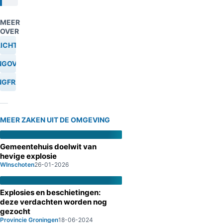
MEER
OVER
ICHTING
NGOVERVAL
NGFRAUDE
MEER ZAKEN UIT DE OMGEVING
Gemeentehuis doelwit van
hevige explosie
WInschoten
26-01-2026
Explosies en beschietingen:
deze verdachten worden nog
gezocht
Provincie Groningen
18-06-2024