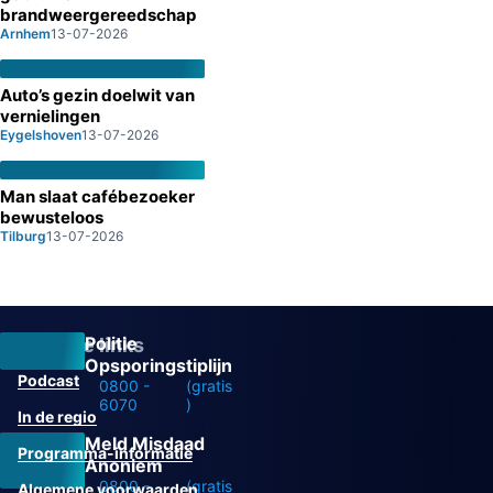
brandweergereedschap
Arnhem
13-07-2026
Auto’s gezin doelwit van
vernielingen
Eygelshoven
13-07-2026
Man slaat cafébezoeker
bewusteloos
Tilburg
13-07-2026
Politie
Overige links
Opsporingstiplijn
Podcast
0800 -
(gratis
6070
)
In de regio
Meld Misdaad
Programma-informatie
Anoniem
0800 -
(gratis
Algemene voorwaarden