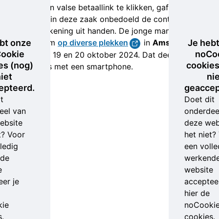
Door op een valse betaallink te klikken, gaf het
slachtoffer in deze zaak onbedoeld de controle over
een bankrekening uit handen. De jonge man op de
bt onze
beelden nam
op diverse plekken
in
Amsterdam
Je heb
ookie
noCo
geld op, op 19 en 20 oktober 2024. Dat deed hij
es (nog)
cookies
contactloos met een smartphone.
iet
ni
epteerd.
geaccep
t
Doet dit
eel van
onderdee
ebsite
deze web
t? Voor
het niet?
ledig
een volle
nde
werkend
e
website
er je
accepteer
hier de
ie
noCooki
s.
cookies.