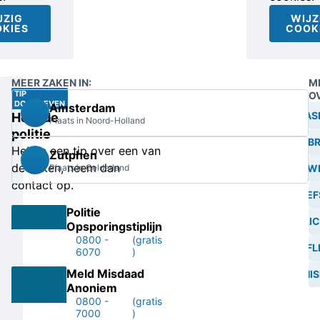
JZIG
WIJZ
KIES
COOK
MEER ZAKEN IN:
M
TIP
O
DOORGEVEN
Amsterdam
PINPAS
Help de
Plaats in Noord-Holland
politie
INB
Heb je een tip over een van
Zutphen
de zaken, neem dan
Plaats in Gelderland
BANKMEDEWE
contact op.
DIEF
Politie
OPLIC
Opsporingstiplijn
0800 -
(gratis
FL
6070
)
Meld Misdaad
PHIS
Anoniem
0800 -
(gratis
7000
)