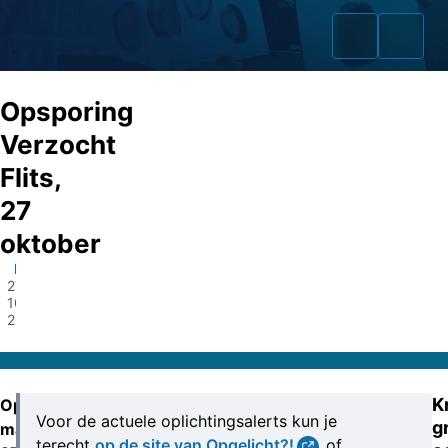
Opsporing
Verzocht
Flits,
Home
27
Zaken
oktober
Landelijk
Fraudeurs
27-
10-
Opsporingslijst
2025
Cold Cases
K
Op
Tip doorgeven
Voor de actuele oplichtingsalerts kun je
g
maandag
Volg ons
terecht
op de site van Opgelicht?!
of