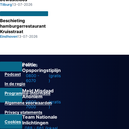
Tilburg
13-07-2026
Beschieting
hamburgerrestaurant
Kruisstraat
Eindhoven
13-07-2026
Politie
Overige links
Opsporingstiplijn
Podcast
0800 -
(gratis
6070
)
In de regio
Meld Misdaad
Programma-informatie
Anoniem
0800 -
(gratis
Algemene voorwaarden
7000
)
Privacy statements
Team Nationale
Cookies
Inlichtingen
088 - 661
(lokaal