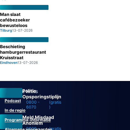
Man slaat
cafébezoeker
bewusteloos
Tilburg
13-07-2026
Beschieting
hamburgerrestaurant
Kruisstraat
Eindhoven
13-07-2026
Politie
Overige links
Opsporingstiplijn
Podcast
0800 -
(gratis
6070
)
In de regio
Meld Misdaad
Programma-informatie
Anoniem
0800 -
(gratis
Algemene voorwaarden