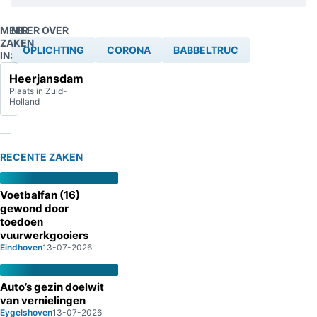
bellen.
MEER
MEER OVER
ZAKEN
OPLICHTING
CORONA
BABBELTRUC
IN:
Heerjansdam
Plaats in Zuid-
Holland
RECENTE ZAKEN
Voetbalfan (16)
gewond door
toedoen
vuurwerkgooiers
Eindhoven
13-07-2026
Auto’s gezin doelwit
van vernielingen
Eygelshoven
13-07-2026