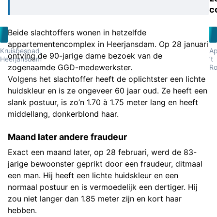
c
Beide slachtoffers wonen in hetzelfde
appartementencomplex in Heerjansdam. Op 28 januari
Kruisbespad,
Ap
ontving de 90-jarige dame bezoek van de
Heerjansdam
’t
zogenaamde GGD-medewerkster.
R
Volgens het slachtoffer heeft de oplichtster een lichte
huidskleur en is ze ongeveer 60 jaar oud. Ze heeft een
slank postuur, is zo’n 1.70 à 1.75 meter lang en heeft
middellang, donkerblond haar.
Maand later andere fraudeur
Exact een maand later, op 28 februari, werd de 83-
jarige bewoonster geprikt door een fraudeur, ditmaal
een man. Hij heeft een lichte huidskleur en een
normaal postuur en is vermoedelijk een dertiger. Hij
zou niet langer dan 1.85 meter zijn en kort haar
hebben.