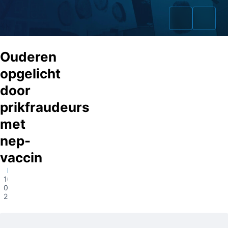
Ouderen
opgelicht
door
Home
prikfraudeurs
Zaken
met
nep-
Fraudeurs
vaccin
Opsporingslijst
Heerjansdam
16-
Cold Cases
03-
2021
Tip doorgeven
Volg ons