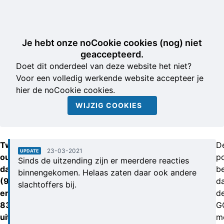
Je hebt onze noCookie cookies (nog) niet
geaccepteerd.
Doet dit onderdeel van deze website het niet?
Voor een volledig werkende website accepteer je
hier de noCookie cookies.
WIJZIG COOKIES
Twee
D
23-03-2021
UPDATE
oudere
po
Sinds de uitzending zijn er meerdere reacties
dames
b
binnengekomen. Helaas zaten daar ook andere
(90
d
slachtoffers bij.
en
d
83)
G
uit
m