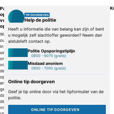
K
Pas
op
TIP DOORGEVEN
Help de politie
voor
oplichters!
Heeft u informatie die van belang kan zijn of bent
Waarschuw
u mogelijk zelf slachtoffer geworden? Neem dan
ouderen
alstublieft contact op.
in
Politie Opsporingstiplijn
uw
0800 - 6070
(gratis)
omgeving
Misdaad anoniem
voor
0800 - 7000
(gratis)
dergelijke
oplichters
Online tip doorgeven
en
gebruik
Geef je tip online door via het tipformulier van de
daarbij
politie.
de
volgende
ONLINE TIP DOORGEVEN
checklist: