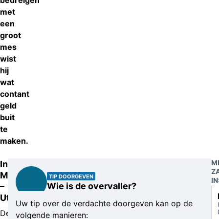
bedreigen
met
een
groot
mes
wist
hij
wat
contant
geld
buit
te
maken.
M
Intercity
Z
Meppel
TIP DOORGEVEN
IN
Wie is de overvaller?
–
Utrecht
Uw tip over de verdachte doorgeven kan op de
De
volgende manieren: