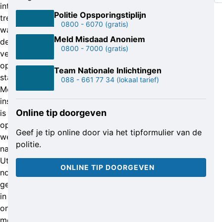
intercity-
Politie Opsporingstiplijn
trein
0800 - 6070
(gratis)
waar
Meld Misdaad Anoniem
de
0800 - 7000
(gratis)
verdachte
op
Team Nationale Inlichtingen
station
088 - 661 77 34
(lokaal tarief)
Meppel
instapte,
Online tip doorgeven
is
op
Geef je tip online door via het tipformulier van de
weg
politie.
naar
Utrecht
ONLINE TIP DOORGEVEN
nog
gestopt
in
onder
meer