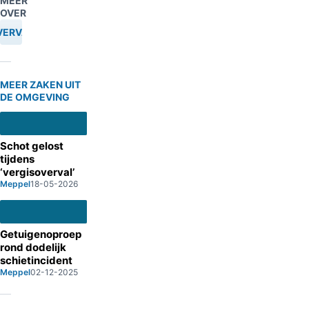
MEER
OVER
VERVAL
MEER ZAKEN UIT
DE OMGEVING
Schot gelost
tijdens
‘vergisoverval’
Meppel
18-05-2026
Getuigenoproep
rond dodelijk
schietincident
Meppel
02-12-2025