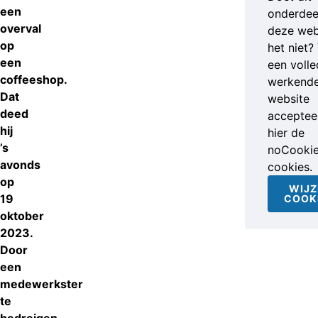
een
onderdee
overval
deze web
op
het niet?
een
een volle
coffeeshop.
werkend
Dat
website
deed
accepteer
hij
hier de
’s
noCooki
avonds
cookies.
op
WIJZ
19
COOK
oktober
2023.
Door
een
medewerkster
te