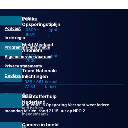
Politie
Overige links
Opsporingstiplijn
Podcast
0800 -
(gratis
6070
)
In de regio
Meld Misdaad
Programma-informatie
Anoniem
0800 -
(gratis
Algemene voorwaarden
7000
)
Privacy statements
Team Nationale
Cookies
Inlichtingen
088 - 661
(lokaal
77 34
tarief)
Uitzending
Slachtofferhulp
Nederland
Vanaf 31 augustus is Opsporing Verzocht weer iedere
Iets heftigs
maandag te zien, rond 21.15 uur op NPO 2.
meegemaakt?
Camera in beeld
Volg ons