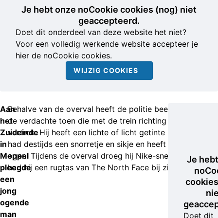
Je hebt onze noCookie cookies (nog) niet
geaccepteerd.
Doet dit onderdeel van deze website het niet?
Voor een volledig werkende website accepteer je
hier de noCookie cookies.
WIJZIG COOKIES
Aan
Behalve van de overval heeft de politie beelden van
het
de verdachte toen die met de trein richting Utrecht
Zuideinde
vertrok. Hij heeft een lichte of licht getinte huidskleur,
in
had destijds een snorretje en sikje en heeft donkere
Meppel
ogen. Tijdens de overval droeg hij Nike-sneakers en
Je heb
pleegde
had hij een rugtas van The North Face bij zich.
noCo
een
cookies
jong
ni
ogende
geaccep
man
Doet dit