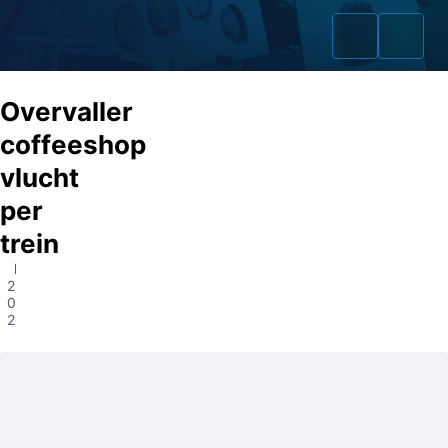
Overvaller
coffeeshop
vlucht
Home
per
Zaken
trein
Meppel
Fraudeurs
25-
06-
Opsporingslijst
2024
Cold Cases
Tip doorgeven
Volg ons