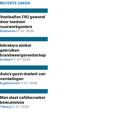
RECENTE ZAKEN
Voetbalfan (16) gewond
door toedoen
vuurwerkgooiers
Eindhoven
13-07-2026
Inbrekers winkel
gebruiken
brandweergereedschap
Arnhem
13-07-2026
Auto’s gezin doelwit van
vernielingen
Eygelshoven
13-07-2026
Man slaat cafébezoeker
bewusteloos
Tilburg
13-07-2026