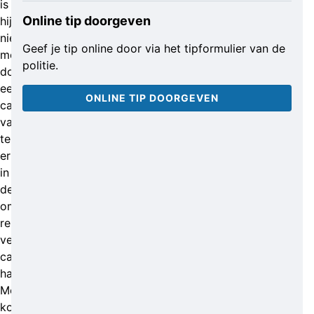
is
Online tip doorgeven
hij
niet
Geef je tip online door via het tipformulier van de
meer
politie.
door
een
ONLINE TIP DOORGEVEN
camera
vastgelegd,
terwijl
er
in
de
omgeving
relatief
veel
camera’s
hangen.
Mogelijk
komt