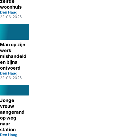
zelfde
woonhuis
Den Haag
22-06-2026
Man op zijn
werk
mishandeld
en bijna
ontvoerd
Den Haag
22-06-2026
Jonge
vrouw
aangerand
op weg
naar
station
Den Haag