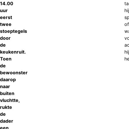
14.00
ta
uur
hi
eerst
s
twee
of
stoeptegels
w
door
v
de
a
keukenruit.
hi
Toen
he
de
bewoonster
daarop
naar
buiten
vluchtte,
rukte
de
dader
een