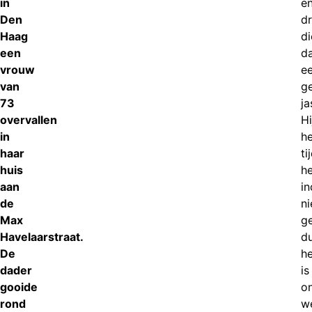
in
e
Den
d
Haag
di
een
d
vrouw
e
van
ge
73
ja
overvallen
Hi
in
he
haar
ti
huis
he
aan
in
de
ni
Max
g
Havelaarstraat.
d
De
he
dader
is
gooide
o
rond
w