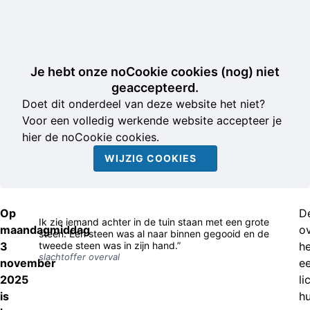
Je hebt onze noCookie cookies (nog) niet
geaccepteerd.
Doet dit onderdeel van deze website het niet?
Voor een volledig werkende website accepteer je
hier de noCookie cookies.
WIJZIG COOKIES
Op
D
Ik zie iemand achter in de tuin staan met een grote
maandagmiddag
ov
steen. Eén steen was al naar binnen gegooid en de
3
tweede steen was in zijn hand.”
he
slachtoffer overval
november
e
2025
li
is
hu