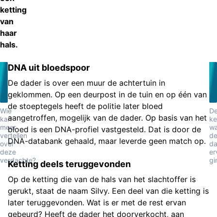
ketting
van
haar
hals.
DNA uit bloedspoor
De dader is over een muur de achtertuin in
geklommen. Op een deurpost in de tuin en op één van
de stoeptegels heeft de politie later bloed
Wie
D
aangetroffen, mogelijk van de dader. Op basis van het
kan
ke
meer
w
bloed is een DNA-profiel vastgesteld. Dat is door de
vertellen
d
DNA-databank gehaald, maar leverde geen match op.
over
da
deze
er
verdachte?
gi
Ketting deels teruggevonden
Op de ketting die van de hals van het slachtoffer is
gerukt, staat de naam Silvy. Een deel van die ketting is
later teruggevonden. Wat is er met de rest ervan
gebeurd? Heeft de dader het doorverkocht, aan