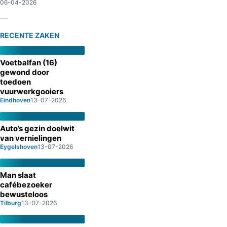
06-04-2026
RECENTE ZAKEN
Voetbalfan (16)
gewond door
toedoen
vuurwerkgooiers
Eindhoven
13-07-2026
Auto’s gezin doelwit
van vernielingen
Eygelshoven
13-07-2026
Man slaat
cafébezoeker
bewusteloos
Tilburg
13-07-2026