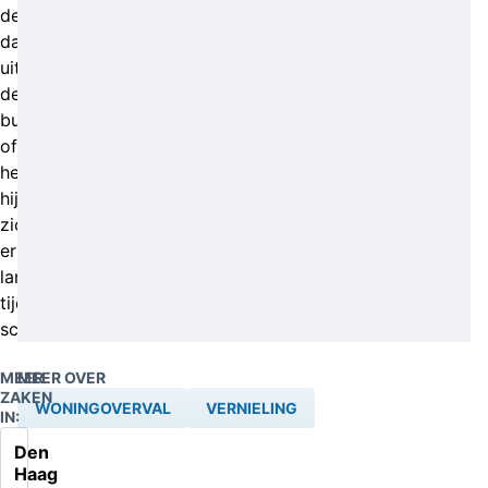
de
dader
uit
de
buurt
of
heeft
hij
zich
er
langere
tijd
schuilgehouden.
MEER
MEER OVER
ZAKEN
WONINGOVERVAL
VERNIELING
IN:
Den
Haag