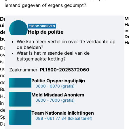
iemand gegeven of ergens gedumpt?
M
Dader
H
uit
TIP DOORGEVEN
in
Help de politie
de
D
buurt?
Wie kan meer vertellen over de verdachte op
H
de beelden?
De
Waar is het missende deel van de
overvaller
buitgemaakte ketting?
is
gevlucht
Zaaknummer:
PL1500-2025372060
richting
Politie Opsporingstiplijn
de
0800 - 6070
(gratis)
Busken
Meld Misdaad Anoniem
Huetstraat
0800 - 7000
(gratis)
in
de
Team Nationale Inlichtingen
Spoorwijk.
088 - 661 77 34
(lokaal tarief)
Daarna