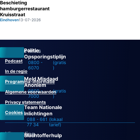
Beschieting
hamburgerrestaurant
Kruisstraat
Eindhoven
13-07-2026
Politie
Overige links
Opsporingstiplijn
Podcast
0800 -
(gratis
6070
)
In de regio
Meld Misdaad
Programma-informatie
Anoniem
0800 -
(gratis
Algemene voorwaarden
7000
)
Privacy statements
Team Nationale
Cookies
Inlichtingen
088 - 661
(lokaal
77 34
tarief)
Uitzending
Slachtofferhulp