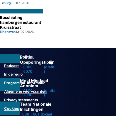
Tilburg
13-07-2026
Beschieting
hamburgerrestaurant
Kruisstraat
Eindhoven
13-07-2026
Politie
Overige links
Opsporingstiplijn
Podcast
0800 -
(gratis
6070
)
In de regio
Meld Misdaad
Programma-informatie
Anoniem
0800 -
(gratis
Algemene voorwaarden
7000
)
Privacy statements
Team Nationale
Cookies
Inlichtingen
088 - 661
(lokaal