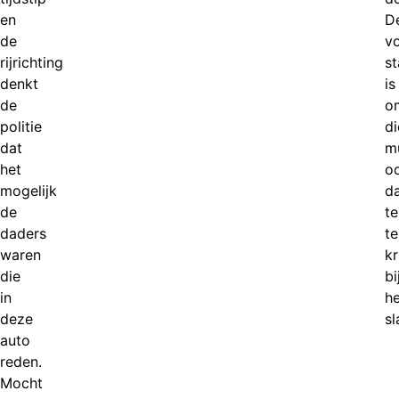
en
D
de
v
rijrichting
s
denkt
is
de
o
politie
di
dat
m
het
o
mogelijk
d
de
te
daders
te
waren
kr
die
bi
in
he
deze
sl
auto
reden.
Mocht