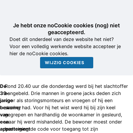
Je hebt onze noCookie cookies (nog) niet
geaccepteerd.
Doet dit onderdeel van deze website het niet?
Voor een volledig werkende website accepteer je
hier de noCookie cookies.
WIJZIG COOKIES
De
Rond 20.40 uur die donderdag werd bij het slachtoffer
39-
aangebeld. Drie mannen in groene jacks deden zich
jarige
voor als storingsmonteurs en vroegen of hij een
bewoner
storing had. Voor hij het wist werd hij bij zijn keel
van
gegrepen en hardhandig de woonkamer in gesleurd,
een
waar hij werd mishandeld. De bewoner moest onder
appartement
bedreiging de code voor toegang tot zijn