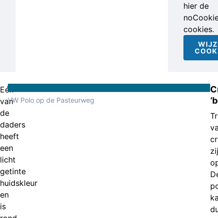
hier de
noCooki
cookies.
WIJZ
COOK
C
Eén
‘
VW Polo op de Pasteurweg
van
de
Tr
daders
v
heeft
c
een
zi
licht
o
getinte
D
huidskleur
po
en
k
is
d