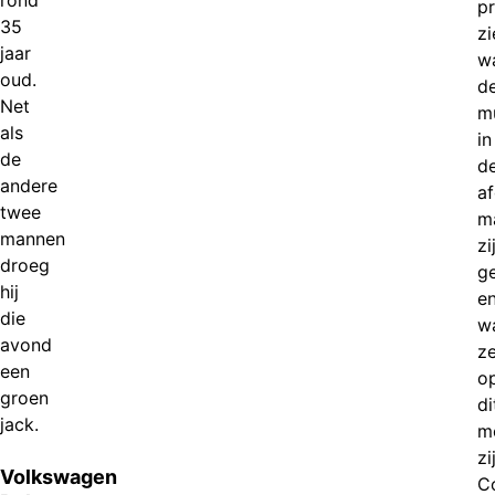
rond
pr
35
zi
jaar
w
oud.
d
Net
m
als
in
de
d
andere
a
twee
m
mannen
zi
droeg
g
hij
e
die
w
avond
z
een
o
groen
di
jack.
m
zi
Volkswagen
C