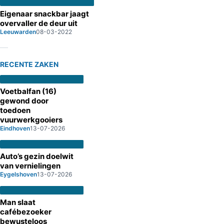
Eigenaar snackbar jaagt
overvaller de deur uit
Leeuwarden
08-03-2022
RECENTE ZAKEN
Voetbalfan (16)
gewond door
toedoen
vuurwerkgooiers
Eindhoven
13-07-2026
Auto’s gezin doelwit
van vernielingen
Eygelshoven
13-07-2026
Man slaat
cafébezoeker
bewusteloos