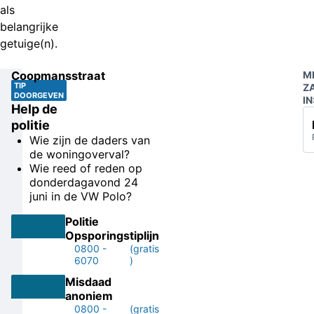
als
belangrijke
getuige(n).
Coopmansstraat
M
TIP
Z
DOORGEVEN
IN
Help de
politie
Wie zijn de daders van
de woningoverval?
Wie reed of reden op
donderdagavond 24
juni in de VW Polo?
Politie
Opsporingstiplijn
0800 -
(gratis
6070
)
Misdaad
anoniem
0800 -
(gratis