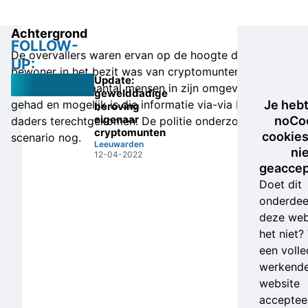
Achtergrond
FOLLOW-
De overvallers waren ervan op de hoogte dat de
UP:
bewoner in het bezit was van cryptomunten. Hij heeft
Update:
het er met een aantal mensen in zijn omgeving over
gewelddadige
gehad en mogelijk is die informatie via-via bij de
Je heb
beroving
eigenaar
noCo
daders terechtgekomen. De politie onderzoekt dit
cryptomunten
cookies
scenario nog.
Leeuwarden
ni
12-04-2022
geaccep
Doet dit
onderdee
deze web
het niet?
een volle
werkend
website
accepteer