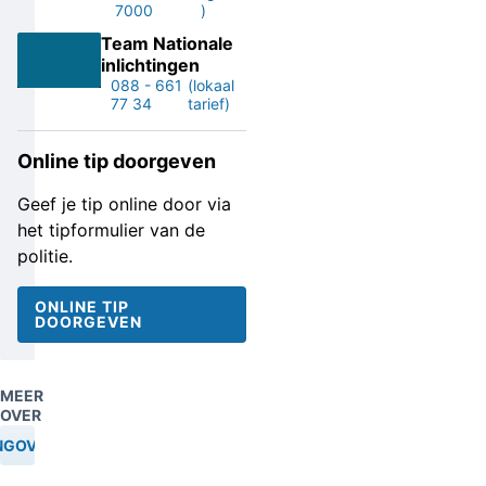
7000
)
Team Nationale
inlichtingen
088 - 661
(lokaal
77 34
tarief)
Online tip doorgeven
Geef je tip online door via
het tipformulier van de
politie.
ONLINE TIP
DOORGEVEN
MEER
OVER
NGOVERVAL