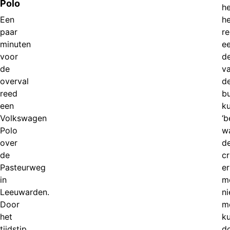
Polo
he
Een
he
paar
r
minuten
e
voor
de
de
v
overval
d
reed
bu
een
k
Volkswagen
‘b
Polo
w
over
d
de
cr
Pasteurweg
er
in
m
Leeuwarden.
ni
Door
m
het
k
tijdstip
d