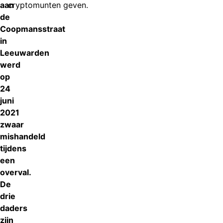
aan
cryptomunten geven.
de
Coopmansstraat
in
Leeuwarden
werd
op
24
juni
2021
zwaar
mishandeld
tijdens
een
overval.
De
drie
daders
zijn